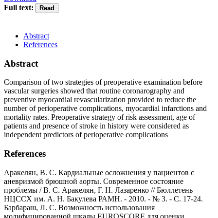
Full text:
Abstract
References
Abstract
Comparison of two strategies of preoperative examination before
vascular surgeries showed that routine coronarography and
preventive myocardial revascularization provided to reduce the
number of perioperative complications, myocardial infarctions and
mortality rates. Preoperative strategy of risk assessment, age of
patients and presence of stroke in history were considered as
independent predictors of perioperative complications
References
Аракелян, В. С. Кардиальные осложнения у пациентов с
аневризмой брюшной аорты. Современное состояние
проблемы / В. С. Аракелян, Г. Н. Лазаренко // Бюллетень
НЦССХ им. А. Н. Бакулева РАМН. - 2010. - № 3. - С. 17-24.
Барбараш, Л. С. Возможность использования
модифицированной шкалы EUROSCORE для оценки