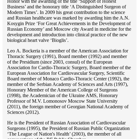
Honor with the awarding of the title ‘Support of Honest
Business’ and the honorary title ‘A Distinguished Surgeon of
Modern Times’. In 2009 his great contribution to the science
and Russian healthcare was marked by awarding him the A.N.
Kosygin Prize ‘For Great Achievements in the Development of
Russian Economy’ and Moscow city Award in medicine for the
development and introduction into clinical practice of the new
biological heart valve ‘Bioglis’.
Lео A. Bockeria is a member of the American Association for
Thoracic Surgery (1991), Board member (1992) and member
of the Presidium (since 2003, consul) of the European
Association for Cardio-Thoracic Surgery, Board member of the
European Association for Cardiovascular Surgery, Scientific
Board member of Monaco Cardio-Thoracic Center (1992), the
member of the Serbian Academy of Sciences and Arts (1997),
Honorary Member of the American College of Surgeons
(1998), the Academician of the Ukraine AMS, Honorary
Professor of M.V. Lomonosov Moscow State University
(2011), the foreign member of Georgian National Academy of
Sciences (2012).
He is the President of Russian Association of Cardiovascular
Surgeons (1995), the President of Russian Public Organization
‘The League of Nation's Health’ (2003), the member of all