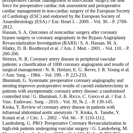
perioperative cardiac management in non-cardiac surgery the task
force for preoperative cardiac risk assessment and perioperative
cardiac management in non-cardiac surgery of the European Society
of Cardiology (ESC) and endorsed by the European Society of
Anaesthesiology (ESA) // Eur. Heart J. - 2009. - Vol. 30. - P. 2769-
2812.
Hassan, S. A. Outcomes of noncardiac surgery after coronary
bypass surgery or coronary angioplasty in the Bypass Angioplasty
Revascularization Investigation (BARI) / S. A. Hassan, M. A.
Hlatky, D. B. Boothroyd et al. // Am. J. Med. - 2001. - Vol. 110. - P.
260-266.
Hertzer, N. R. Coronary artery disease in peripheral vascular
patients: a classification of 1000 coronary angiograms and results of
surgical management / N. R. Hertzer, E. G. Bever, J. R. Young et al.
// Ann. Surg. - 1984. - Vol. 199. - P. 223-233.
Illuminati, G. Systematic preoperative coronary angiography and
stenting improves postoperative results of carotid endarterectomy in
patients with asymptomatic coronary artery disease: a randomised
controlled trial / G. Illuminati, J.-B. Ricco, C. Greco et al. // Eur. J.
Vasc. Endovasc. Surg. - 2010. - Vol. 39, № 2. - P. 139-145.
Kioka, Y. Review of coronary artery disease in patients with
infrarenal abdominal aortic aneurysm / Y. Kioka, A. Tanabe, Y.
Kotani et al. // Circ. J. - 2002. - Vol. 66. - P. 1110-1112.
Landesberg, G. PRO: Preoperative Coronary Revascularization in
high-risk patients undergoing vascular surgery / G. Landesberg, M.