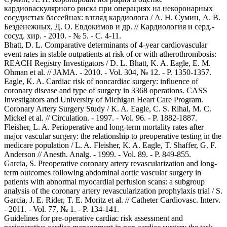
кардиоваскулярного риска при операциях на некоронарных
сосудистых бассейнах: взгляд кардиолога / А. Н. Сумин, А. В.
Безденежных, Д. О. Евдокимов и др. // Кардиология и серд.-
сосуд. хир. - 2010. - № 5. - С. 4-11.
Bhatt, D. L. Comparative determinants of 4-year cardiovascular
event rates in stable outpatients at risk of or with atherothrombosis:
REACH Registry Investigators / D. L. Bhatt, K. A. Eagle, E. M.
Ohman et al. // JAMA. - 2010. - Vol. 304, № 12. - P. 1350-1357.
Eagle, K. A. Cardiac risk of noncardiac surgery: influence of
coronary disease and type of surgery in 3368 operations. CASS
Investigators and University of Michigan Heart Care Program.
Coronary Artery Surgery Study / K. A. Eagle, C. S. Rihal, M. C.
Mickel et al. // Circulation. - 1997. - Vol. 96. - P. 1882-1887.
Fleisher, L. A. Perioperative and long-term mortality rates after
major vascular surgery: the relationship to preoperative testing in the
medicare population / L. A. Fleisher, K. A. Eagle, T. Shaffer, G. F.
Anderson // Anesth. Analg. - 1999. - Vol. 89. - P. 849-855.
Garcia, S. Preoperative coronary artery revascularization and long-
term outcomes following abdominal aortic vascular surgery in
patients with abnormal myocardial perfusion scans: a subgroup
analysis of the coronary artery revascularization prophylaxis trial / S.
Garcia, J. E. Rider, T. E. Moritz et al. // Catheter Cardiovasc. Interv.
- 2011. - Vol. 77, № 1. - P. 134-141.
Guidelines for pre-operative cardiac risk assessment and