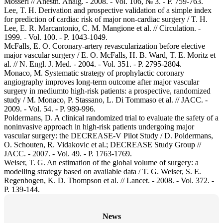
Mosseri // Anesth. Analg. - 2008. - Vol. 106, № 3. - P. 759-763.
Lee, T. H. Derivation and prospective validation of a simple index
for prediction of cardiac risk of major non-cardiac surgery / T. H.
Lee, E. R. Marcantonio, C. M. Mangione et al. // Circulation. -
1999. - Vol. 100. - P. 1043-1049.
McFalls, E. O. Coronary-artery revascularization before elective
major vascular surgery / E. O. McFalls, H. B. Ward, T. E. Moritz et
al. // N. Engl. J. Med. - 2004. - Vol. 351. - P. 2795-2804.
Monaco, M. Systematic strategy of prophylactic coronary
angiography improves long-term outcome after major vascular
surgery in mediumto high-risk patients: a prospective, randomized
study / M. Monaco, P. Stassano, L. Di Tommaso et al. // JACC. -
2009. - Vol. 54. - P. 989-996.
Poldermans, D. A clinical randomized trial to evaluate the safety of a
noninvasive approach in high-risk patients undergoing major
vascular surgery: the DECREASE-V Pilot Study / D. Poldermans,
O. Schouten, R. Vidakovic et al.; DECREASE Study Group //
JACC. - 2007. - Vol. 49. - P. 1763-1769.
Weiser, T. G. An estimation of the global volume of surgery: a
modelling strategy based on available data / T. G. Weiser, S. E.
Regenbogen, K. D. Thompson et al. // Lancet. - 2008. - Vol. 372. -
P. 139-144.
News