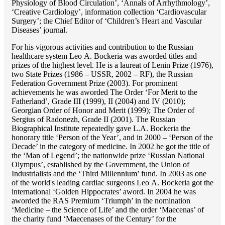
Physiology of Blood Circulation’, ‘Annals of Arrhythmology’,
‘Creative Cardiology’, information collection ‘Cardiovascular
Surgery’; the Chief Editor of ‘Children’s Heart and Vascular
Diseases’ journal.
For his vigorous activities and contribution to the Russian
healthcare system Lео A. Bockeria was aworded titles and
prizes of the highest level. He is a laureat of Lenin Prize (1976),
two State Prizes (1986 – USSR, 2002 – RF), the Russian
Federation Government Prize (2003). For prominent
achievements he was aworded The Order ‘For Merit to the
Fatherland’, Grade III (1999), II (2004) and IV (2010);
Georgian Order of Honor and Merit (1999); The Order of
Sergius of Radonezh, Grade II (2001). The Russian
Biographical Institute repeatedly gave L.A. Bockeria the
honorary title ‘Person of the Year’, and in 2000 – ‘Person of the
Decade’ in the category of medicine. In 2002 he got the title of
the ‘Man of Legend’; the nationwide prize ‘Russian National
Olympus’, established by the Government, the Union of
Industrialists and the ‘Third Millennium’ fund. In 2003 as one
of the world's leading cardiac surgeons Lео A. Bockeria got the
international ‘Golden Hippocrates’ aword. In 2004 he was
aworded the RAS Premium ‘Triumph’ in the nomination
‘Medicine – the Science of Life’ and the order ‘Maecenas’ of
the charity fund ‘Maecenases of the Century’ for the