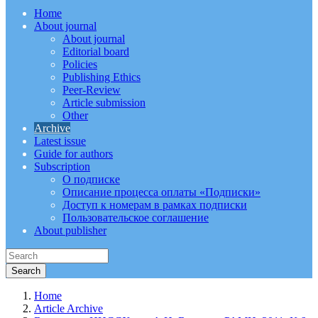
Home
About journal
About journal
Editorial board
Policies
Publishing Ethics
Peer-Review
Article submission
Other
Archive
Latest issue
Guide for authors
Subscription
О подписке
Описание процесса оплаты «Подписки»
Доступ к номерам в рамках подписки
Пользовательское соглашение
About publisher
Home
Article Archive