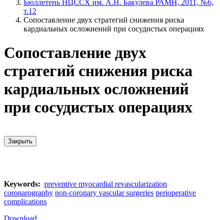
Бюллетень НЦССХ им. А.Н. Бакулева РАМН, 2011, №6,
т.12
Сопоставление двух стратегий снижения риска
кардиальных осложнений при сосудистых операциях
Сопоставление двух
стратегий снижения риска
кардиальных осложнений
при сосудистых операциях
Закрыть
Keywords:
preventive myocardial revascularization
coronarography
non-coronary vascular surgeries
perioperative
complications
Download