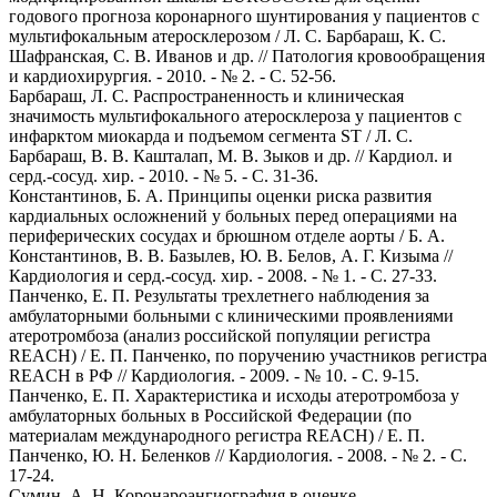
годового прогноза коронарного шунтирования у пациентов с
мультифокальным атеросклерозом / Л. С. Барбараш, К. С.
Шафранская, С. В. Иванов и др. // Патология кровообращения
и кардиохирургия. - 2010. - № 2. - С. 52-56.
Барбараш, Л. С. Распространенность и клиническая
значимость мультифокального атеросклероза у пациентов с
инфарктом миокарда и подъемом сегмента ST / Л. С.
Барбараш, В. В. Кашталап, М. В. Зыков и др. // Кардиол. и
серд.-сосуд. хир. - 2010. - № 5. - С. 31-36.
Константинов, Б. А. Принципы оценки риска развития
кардиальных осложнений у больных перед операциями на
периферических сосудах и брюшном отделе аорты / Б. А.
Константинов, В. В. Базылев, Ю. В. Белов, А. Г. Кизыма //
Кардиология и серд.-сосуд. хир. - 2008. - № 1. - C. 27-33.
Панченко, Е. П. Результаты трехлетнего наблюдения за
амбулаторными больными с клиническими проявлениями
атеротромбоза (анализ российской популяции регистра
REACH) / Е. П. Панченко, по поручению участников регистра
REACH в РФ // Кардиология. - 2009. - № 10. - С. 9-15.
Панченко, Е. П. Характеристика и исходы атеротромбоза у
амбулаторных больных в Российской Федерации (по
материалам международного регистра REACH) / Е. П.
Панченко, Ю. Н. Беленков // Кардиология. - 2008. - № 2. - С.
17-24.
Сумин, А. Н. Коронароангиография в оценке