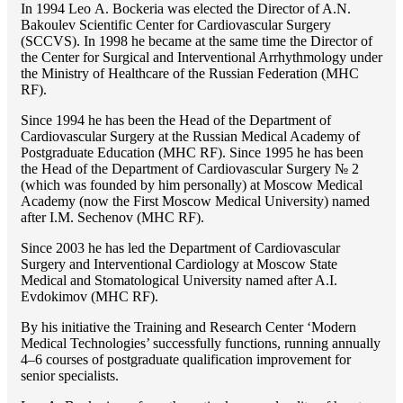
In 1994 Lео A. Bockeria was elected the Director of A.N.
Bakoulev Scientific Center for Cardiovascular Surgery
(SCCVS). In 1998 he became at the same time the Director of
the Center for Surgical and Interventional Arrhythmology under
the Ministry of Healthcare of the Russian Federation (MHС
RF).
Since 1994 he has been the Head of the Department of
Cardiovascular Surgery at the Russian Medical Academy of
Postgraduate Education (MHC RF). Since 1995 he has been
the Head of the Department of Cardiovascular Surgery № 2
(which was founded by him personally) at Moscow Medical
Academy (now the First Moscow Medical University) named
after I.M. Sechenov (MHC RF).
Since 2003 he has led the Department of Cardiovascular
Surgery and Interventional Cardiology at Moscow State
Medical and Stomatological University named after A.I.
Evdokimov (MHC RF).
By his initiative the Training and Research Center ‘Modern
Medical Technologies’ successfully functions, running annually
4–6 courses of postgraduate qualification improvement for
senior specialists.