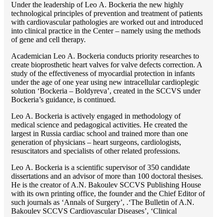
Under the leadership of Lео A. Bockeria the new highly
technological principles of prevention and treatment of patients
with cardiovascular pathologies are worked out and introduced
into clinical practice in the Center – namely using the methods
of gene and cell therapy.
Academician Lео A. Bockeria conducts priority researches to
create bioprosthetic heart valves for valve defects correction. A
study of the effectiveness of myocardial protection in infants
under the age of one year using new intracellular cardioplegic
solution ‘Bockeria – Boldyreva’, created in the SCCVS under
Bockeria’s guidance, is continued.
Lео A. Bockeria is actively engaged in methodology of
medical science and pedagogical activities. He created the
largest in Russia cardiac school and trained more than one
generation of physicians – heart surgeons, cardiologists,
resuscitators and specialists of other related professions.
Lео A. Bockeria is a scientific supervisor of 350 candidate
dissertations and an advisor of more than 100 doctoral thesises.
He is the creator of A.N. Bakoulev SCCVS Publishing House
with its own printing office, the founder and the Chief Editor of
such journals as ‘Annals of Surgery’, .‘The Bulletin of A.N.
Bakoulev SCCVS Cardiovascular Diseases’, ‘Clinical