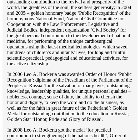
outstanding сontribution to the revival and prosperity of the
world, the greatness of the soul, the selfless generosity; in 2004
and 2005 – golden honorary badge ‘Public Recognition’ of the
homonymous National Fund, National Civil Committee for
Cooperation with the Law Enforcement, Legislative and
Judicial Bodies, independent organization ‘Сivil Society’ for
the great personal contribution to the developement of national
medicine, for performing of the unique cardiosurgical
operations using the latest medical technologies, which saved
hundreds of children’s and infants’ lives, for long and fruitful
scientific-practical, pedagogical and educational activities, for
the active citizenship.
In 2006 Lео A. Bockeria was awarded Order of Honor ‘Public
Recognition’; diploma of the Presidium of the Parliament of the
Peoples of Russia ‘for the salvation of many lives, outstanding
knowledge, leadership qualities, for unique personal qualities –
nobleness, courage, sense of duty, the ability to cherish the
honor and dignity, to keep the word and do the business, as
well as for the faith in great future of the Fatherland’; Golden
Medal for outstanding сontribution to the education in Russia;
Golden Star ‘Honor, Pride and Glory of Russia’.
In 2008 Lео A. Bockeria got the medal ‘for practical
contribution to strengthening of the nation's health’; Order of