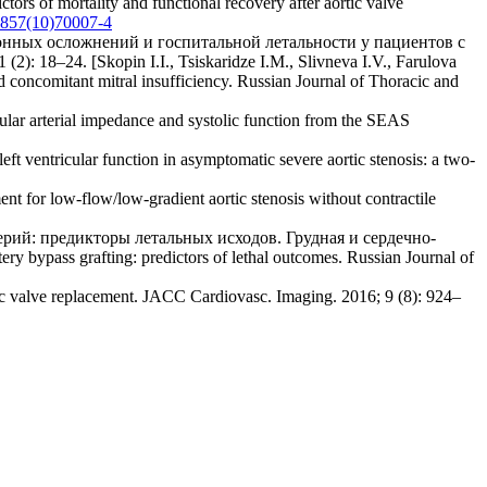
ors of mortality and functional recovery after aortic valve
5857(10)70007-4
онных осложнений и госпитальной летальности у пациентов с
8–24. [Skopin I.I., Tsiskaridze I.М., Slivneva I.V., Farulova
nd concomitant mitral insufficiency. Russian Journal of Thoracic and
vular arterial impedance and systolic function from the SEAS
ft ventricular function in asymptomatic severe aortic stenosis: a two-
ent for low-flow/low-gradient aortic stenosis without contractile
рий: предикторы летальных исходов. Грудная и сердечно-
ry bypass grafting: predictors of lethal outcomes. Russian Journal of
rtic valve replacement. JACC Cardiovasc. Imaging. 2016; 9 (8): 924–