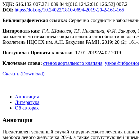
УДК:
616.132-007.271-089.844:[616.124.2:616.126.52]-007.2
DOI:
https://doi.org/10.24022/1810-0694-2019-20-2-161-165
Библиографическая ссылка:
Сердечно-сосудистые заболевани
Цитировать как:
Г.А. Шамсиев, Т.Г. Никитина, Ф.И. Закиров, 
выраженным снижением сократительной способности левого же
Бюллетень НЦССХ им. А.Н. Бакулева РАМН. 2019; 20 (2): 161-1
Поступила / Принята к печати:
17.01.2019/24.02.2019
Ключевые слова:
стеноз аортального клапана,
узкое фиброзное
Скачать (Download)
Аннотация
Литература
Об авторах
Аннотация
Представлен успешный случай хирургического лечения пациен
выброса левого желудочка 20%), а также сопутствующей ишем