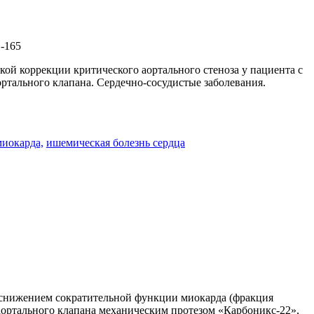
-165
ой коррекции критического аортального стеноза у пациента с
тального клапана. Сердечно-сосудистые заболевания.
миокарда,
ишемическая болезнь сердца
 снижением сократительной функции миокарда (фракция
аортального клапана механическим протезом «Карбоникс-22»,