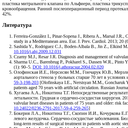
пластика митрального клапана по Альфиери, пластика трикусп
кровообращения. Ранний послеоперационный период протекал г
42%.
Литература
Ferreira-González I., Pinar-Sopena J., Ribera A., Marsal J.R., Ca
study in a Mediterranean area. Eur. J. Prev. Cardiol. 2013; 20 
Sashida Y., Rodriguez C.J., Boden-Albala B., Jin Z., Elkind M.S.
10.1016/j.ahj.2009.12.031
Czarny M.J., Resar J.R. Diagnosis and management of valvular a
Sharma U.C., Barenbrug P., Pokharel S., Dassen W.R., Pinto Y.M
(1): 90–5.
DOI: 10.1016/j.athoracsur.2004.02.020
Олофинская И.Е., Нерсисян М.М., Гончарук Ю.В., Мерзля
аортального стеноза у больных старше 70 лет в условиях 
59-3-198-203
[Olofinskaya I.E., Nersisyan M.M., Goncharuk Yu.V
patients aged 70 years with artificial circulation. Russian Jou
Хугаева А.А., Никитина Т.Г. Непосредственные результа
летальности. Грудная и сердечно-сосудистая хирургия. 201
valvular heart diseases in patients of 75 years and older: risk 
10.24022/0236-2791-2017-59-4-259-265
]
Бокерия Л.А., Никитина Т.Г., Скопин И.И., Кочуркова Е
левого желудочка. Сердечно-сосудистые заболевания. Бюлле
long-term results of surgical treatment in patients with aortic s