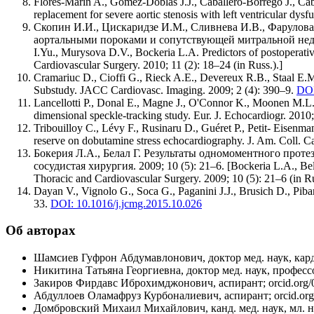
Flores-Marin A., Gómez-Doblas J.J., Caballero-Borrego J., Cabre
replacement for severe aortic stenosis with left ventricular dys
Скопин И.И., Цискаридзе И.М., Сливнева И.В., Фарулов
аортальными пороками и сопутствующей митральной недостато
I.Yu., Murysova D.V., Bockeria L.А. Predictors of postoperative
Cardiovascular Surgery. 2010; 11 (2): 18–24 (in Russ.).]
Cramariuc D., Cioffi G., Rieck A.E., Devereux R.B., Staal E.M.
Substudy. JACC Cardiovasc. Imaging. 2009; 2 (4): 390–9.
DOI
Lancellotti P., Donal E., Magne J., O'Connor K., Moonen M.L., C
dimensional speckle-tracking study. Eur. J. Echocardiogr. 2010
Tribouilloy C., Lévy F., Rusinaru D., Guéret P., Petit- Eisenman
reserve on dobutamine stress echocardiography. J. Am. Coll. C
Бокерия Л.А., Белал Г. Результаты одномоментного прот
сосудистая хирургия. 2009; 10 (5): 21–6. [Bockeria L.А., Belal
Thoracic and Cardiovascular Surgery. 2009; 10 (5): 21–6 (in Ru
Dayan V., Vignolo G., Soca G., Paganini J.J., Brusich D., Piba
33.
DOI: 10.1016/j.jcmg.2015.10.026
Об авторах
Шамсиев Гуфрон Абдумавлонович, доктор мед. наук, карди
Никитина Татьяна Георгиевна, доктор мед. наук, профессо
Закиров Фирдавс Иброхимджонович, аспирант; orcid.org/
Абдуллоев Оламафруз Курбоналиевич, аспирант; orcid.org
Домбровский Михаил Михайлович, канд. мед. наук, мл. нау