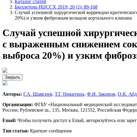
Каталог статей
Бюллетень НЦССХ 2019; 20 (2): 89-168
Случай успешной хирургической коррекции критического
20%) и узким фиброзным кольцом аортального клапана
Случай успешной хирургическ
с выраженным снижением сокр
выброса 20%) и узким фибро
Закрыть
Авторы:
Г.А. Шамсиев,
Т.Г. Никитина,
Ф.И. Закиров,
О.К. Абд
Организация:
ФГБУ «Национальный медицинский исследовател
России; Рублевское ш., 135, Москва, 121552, Российская Федер
Email:
Чтобы получить доступ к Email, авторизуйтесь или заре
Тип статьи:
Краткие сообщения