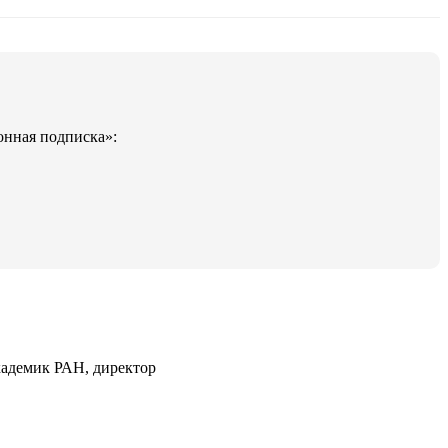
онная подписка»:
кадемик РАН, директор