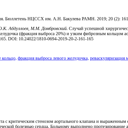
я. Бюллетень НЦССХ им. А.Н. Бакулева РАМН. 2019; 20 (2): 161
О.К. Абдуллоев, М.М. Домбровский.
Случай успешной хирургическ
лудочка (фракция выброса 20%) и узким фиброзным кольцом аор
65. DOI: 10.24022/1810-0694-2019-20-2-161-165
 кольцо,
фракция выброса левого желудочка,
реваскуляризация 
та с критическим стенозом аортального клапана и выраженным
ической болезнью сердца. Больному выполнено протезирование 