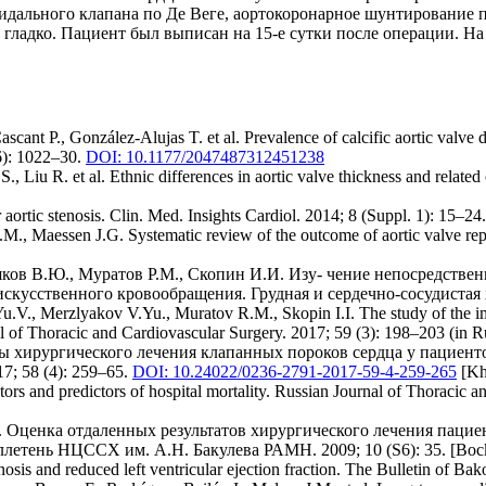
идального клапана по Де Веге, аортокоронарное шунтирование 
ладко. Пациент был выписан на 15-е сутки после операции. На
scant P., González-Alujas T. et al. Prevalence of calcific aortic valve d
(6): 1022–30.
DOI: 10.1177/2047487312451238
, Liu R. et al. Ethnic differences in aortic valve thickness and related
ortic stenosis. Clin. Med. Insights Cardiol. 2014; 8 (Suppl. 1): 15–24
., Maessen J.G. Systematic review of the outcome of aortic valve repl
ков В.Ю., Муратов Р.М., Скопин И.И. Изу- чение непосредствен
искусственного кровообращения. Грудная и сердечно-сосудистая х
., Merzlyakov V.Yu., Muratov R.M., Skopin I.I. The study of the immedi
rnal of Thoracic and Cardiovascular Surgery. 2017; 59 (3): 198–203 (in R
ты хирургического лечения клапанных пороков сердца у пациент
7; 58 (4): 259–65.
DOI: 10.24022/0236-2791-2017-59-4-259-265
[Khu
factors and predictors of hospital mortality. Russian Journal of Thoracic
.Г. Оценка отдаленных результатов хирургического лечения пац
тень НЦССХ им. А.Н. Бакулева РАМН. 2009; 10 (S6): 35. [Bockeria 
tenosis and reduced left ventricular ejection fraction. The Bulletin of B