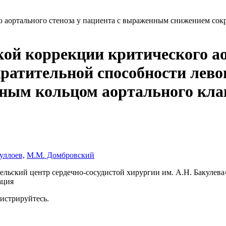
 аортального стеноза у пациента с выраженным снижением сокр
ой коррекции критического ао
атительной способности лево
зным кольцом аортального кла
уллоев,
М.М. Домбровский
ьский центр сердечно-сосудистой хирургии им. А.Н. Бакулева
ация
гистрируйтесь.