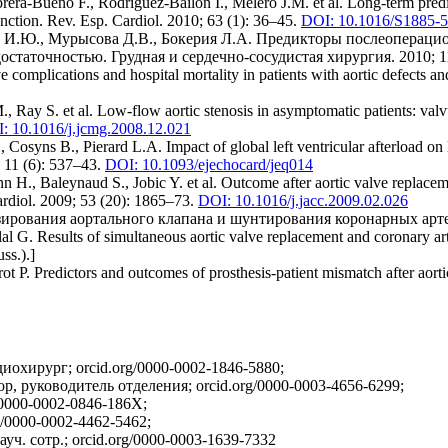
ra-Bueno F., Rodríguez-Bailón I., Melero J.M. et al. Long-term predict
function. Rev. Esp. Cardiol. 2010; 63 (1): 36–45.
DOI: 10.1016/S1885-
а И.Ю., Мурысова Д.В., Бокерия Л.А. Предикторы послеопераци
чностью. Грудная и сердечно-сосудистая хирургия. 2010; 11 (2): 1
 complications and hospital mortality in patients with aortic defects a
, Ray S. et al. Low-flow aortic stenosis in asymptomatic patients: val
: 10.1016/j.jcmg.2008.12.021
osyns B., Pierard L.A. Impact of global left ventricular afterload on le
; 11 (6): 537–43.
DOI: 10.1093/ejechocard/jeq014
n H., Baleynaud S., Jobic Y. et al. Outcome after aortic valve replacem
ardiol. 2009; 53 (20): 1865–73.
DOI: 10.1016/j.jacc.2009.02.026
езирования аортального клапана и шунтирования коронарных арте
 G. Results of simultaneous aortic valve replacement and coronary arte
ss.).]
rot P. Predictors and outcomes of prosthesis-patient mismatch after ao
охирург; orcid.org/0000-0002-1846-5880;
р, руководитель отделения; orcid.org/0000-0003-4656-6299;
0000-0002-0846-186X;
/0000-0002-4462-5462;
ч. сотр.; orcid.org/0000-0003-1639-7332