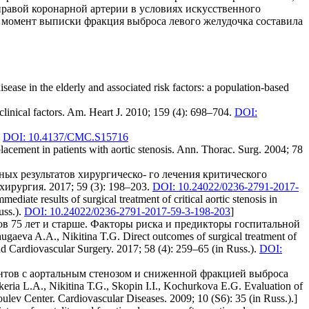
правой коронарной артерии в условиях искусственного
 момент выписки фракция выброса левого желудочка составила
isease in the elderly and associated risk factors: a population-based
 clinical factors. Am. Heart J. 2010; 159 (4): 698–704.
DOI:
.
DOI: 10.4137/CMC.S15716
acement in patients with aortic stenosis. Ann. Thorac. Surg. 2004; 78
ных результатов хирургическо- го лечения критического
ирургия. 2017; 59 (3): 198–203.
DOI: 10.24022/0236-2791-2017-
ate results of surgical treatment of critical aortic stenosis in
uss.).
DOI: 10.24022/0236-2791-2017-59-3-198-203
]
ов 75 лет и старше. Факторы риска и предикторы госпитальной
gaeva A.A., Nikitina T.G. Direct outcomes of surgical treatment of
 and Cardiovascular Surgery. 2017; 58 (4): 259–65 (in Russ.).
DOI:
иентов с аортальным стенозом и сниженной фракцией выброса
L.А., Nikitina Т.G., Skopin I.I., Kochurkova Е.G. Evaluation of
akoulev Center. Cardiovascular Diseases. 2009; 10 (S6): 35 (in Russ.).]