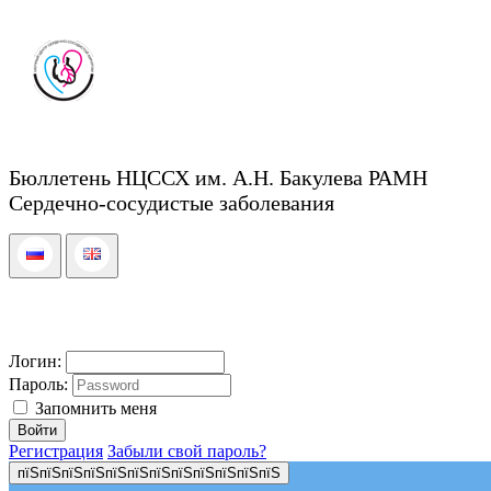
Бюллетень НЦССХ им. А.Н. Бакулева РАМН
Сердечно-сосудистые заболевания
Логин:
Пароль:
Запомнить меня
Регистрация
Забыли свой пароль?
пїЅпїЅпїЅпїЅпїЅпїЅпїЅпїЅпїЅпїЅпїЅпїЅ