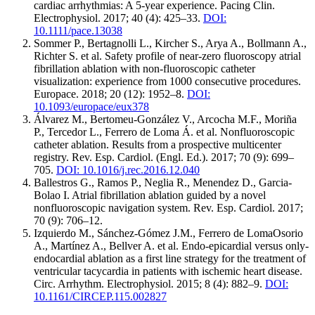
cardiac arrhythmias: A 5-year experience. Pacing Clin.
Electrophysiol. 2017; 40 (4): 425–33.
DOI:
10.1111/pace.13038
Sommer P., Bertagnolli L., Kircher S., Arya A., Bollmann A.,
Richter S. et al. Safety profile of near-zero fluoroscopy atrial
fibrillation ablation with non-fluoroscopic catheter
visualization: experience from 1000 consecutive procedures.
Europace. 2018; 20 (12): 1952–8.
DOI:
10.1093/europace/eux378
Álvarez M., Bertomeu-González V., Arcocha M.F., Moriña
P., Tercedor L., Ferrero de Loma Á. et al. Nonfluoroscopic
catheter ablation. Results from a prospective multicenter
registry. Rev. Esp. Cardiol. (Engl. Ed.). 2017; 70 (9): 699–
705.
DOI: 10.1016/j.rec.2016.12.040
Ballestros G., Ramos P., Neglia R., Menendez D., Garcia-
Bolao I. Atrial fibrillation ablation guided by a novel
nonfluoroscopic navigation system. Rev. Esp. Cardiol. 2017;
70 (9): 706–12.
Izquierdo M., Sánchez-Gómez J.M., Ferrero de LomaOsorio
A., Martínez A., Bellver A. et al. Endo-epicardial versus only-
endocardial ablation as a first line strategy for the treatment of
ventricular tacycardia in patients with ischemic heart disease.
Circ. Arrhythm. Electrophysiol. 2015; 8 (4): 882–9.
DOI:
10.1161/CIRCEP.115.002827