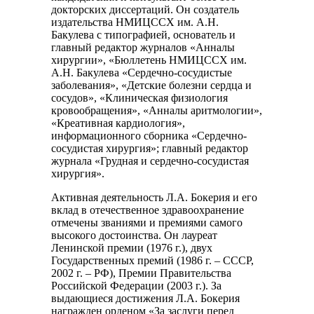
докторских диссертаций. Он создатель
издательства НМИЦССХ им. А.Н.
Бакулева с типографией, основатель и
главный редактор журналов «Анналы
хирургии», «Бюллетень НМИЦССХ им.
А.Н. Бакулева «Сердечно-сосудистые
заболевания», «Детские болезни сердца и
сосудов», «Клиническая физиология
кровообращения», «Анналы аритмологии»,
«Креативная кардиология»,
информационного сборника «Сердечно-
сосудистая хирургия»; главный редактор
журнала «Грудная и сердечно-сосудистая
хирургия».
Активная деятельность Л.А. Бокерия и его
вклад в отечественное здравоохранение
отмечены званиями и премиями самого
высокого достоинства. Он лауреат
Ленинской премии (1976 г.), двух
Государственных премий (1986 г. – СССР,
2002 г. – РФ), Премии Правительства
Российской Федерации (2003 г.). За
выдающиеся достижения Л.А. Бокерия
награжден орденом «За заслуги перед