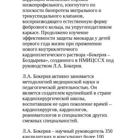
низкопрофильного, изогнутого по
плоскости биопротеза митрального и
трикуспидального клапанов,
воспроизводящего естественную форму
фиброзного кольца, на упругоподатливом
каркасе. Продолжено изучение
эффективности защиты миокарда у детей
первого года жизни при применении
нового внутриклеточного
кардиоплегического раствора «Бокерия –
Болдырева», созданного в НМИЦССХ под
руководством Л.А. Бокерия.
Л.А. Бокерия активно занимается
методологией медицинской науки и
педагогической деятельностью. Он
является создателем крупнейшей в стране
кардиохирургической школы,
воспитавшим не одно поколение врачей –
кардиохирургов, кардиологов,
реаниматологов и специалистов других
смежных специальностей.
Л.А. Бокерия – научный руководитель 350
кандидатских и консультант более 100