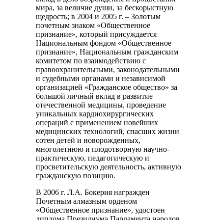
мира, за величие души, за бескорыстную
щедрость; в 2004 и 2005 г. – Золотым
почетным знаком «Общественное
признание», который присуждается
Национальным фондом «Общественное
признание», Национальным гражданским
комитетом по взаимодействию с
правоохранительными, законодательными
и судебными органами и независимой
организацией «Гражданское общество» за
большой личный вклад в развитие
отечественной медицины, проведение
уникальных кардиохирургических
операций с применением новейших
медицинских технологий, спасших жизни
сотен детей и новорожденных,
многолетнюю и плодотворную научно-
практическую, педагогическую и
просветительскую деятельность, активную
гражданскую позицию.
В 2006 г. Л.А. Бокерия награжден
Почетным алмазным орденом
«Общественное признание», удостоен
диплома Президиума Парламента народов