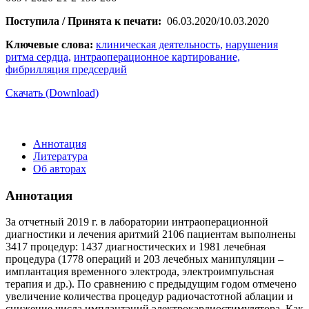
Поступила / Принята к печати:
06.03.2020/10.03.2020
Ключевые слова:
клиническая деятельность,
нарушения
ритма сердца,
интраоперационное картирование,
фибрилляция предсердий
Скачать (Download)
Аннотация
Литература
Об авторах
Аннотация
За отчетный 2019 г. в лаборатории интраоперационной
диагностики и лечения аритмий 2106 пациентам выполнены
3417 процедур: 1437 диагностических и 1981 лечебная
процедура (1778 операций и 203 лечебных манипуляции –
имплантация временного электрода, электроимпульсная
терапия и др.). По сравнению с предыдущим годом отмечено
увеличение количества процедур радиочастотной аблации и
снижение числа имплантаций электрокардиостимулятора. Как