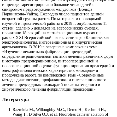
и прежде, зарегистрировано большое число детей с
синдромом предвозбуждения желудочков (Вольфа–
Паркинсона–Уайта). Ежегодно число пациентов данной
возрастной группы растет. По материалам проводимой
научной и практической работы в 2019 г. опубликовано 11
статей, сделано 5 докладов на всероссийских съездах,
прочитано 18 лекций на сертификационных курсах и в
рамках XXI Всероссийской школы-семинара «Клиническая
электрофизиология, интервенционная и хирургическая
аритмология». В 2019 г. завершена комплексная тема
«Изучение механизмов фибрилляции предсердий,
определение рациональной тактики лечения различных форм
и методик предоперационной, интраоперационной и
послеоперационной оценки функционирования предсердий и
электрофизиологических характеристик миокарда» и
продолжена работа по комплексной теме «Современные
методы диагностики, профилактики и интервенционного
лечения предсердных тахикардий после катетерного и
хирургического лечения фибрилляции предсердий».
Литература
Razminia M., Willoughby M.C., Demo H., Keshmiri H.,
Wang T., D'Silva O.J. et al. Fluoroless catheter ablation of