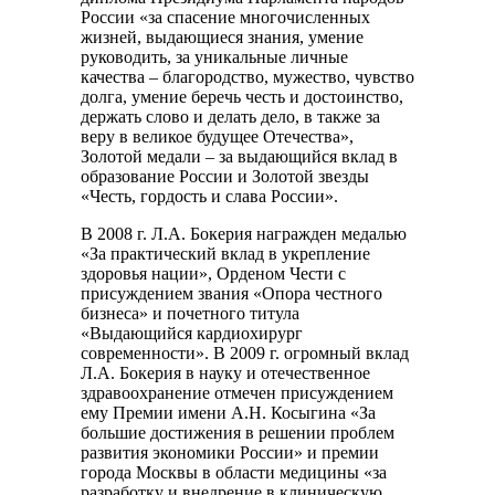
России «за спасение многочисленных
жизней, выдающиеся знания, умение
руководить, за уникальные личные
качества – благородство, мужество, чувство
долга, умение беречь честь и достоинство,
держать слово и делать дело, в также за
веру в великое будущее Отечества»,
Золотой медали – за выдающийся вклад в
образование России и Золотой звезды
«Честь, гордость и слава России».
В 2008 г. Л.А. Бокерия награжден медалью
«За практический вклад в укрепление
здоровья нации», Орденом Чести с
присуждением звания «Опора честного
бизнеса» и почетного титула
«Выдающийся кардиохирург
современности». В 2009 г. огромный вклад
Л.А. Бокерия в науку и отечественное
здравоохранение отмечен присуждением
ему Премии имени А.Н. Косыгина «За
большие достижения в решении проблем
развития экономики России» и премии
города Москвы в области медицины «за
разработку и внедрение в клиническую