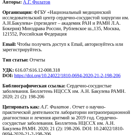
Авторы:
А.Г. Филатов
Организация:
ФГБУ «Национальный медицинский
исследовательский центр сердечно-сосудистой хирургии им.
А.Н.Бакулева» (президент – академик РАН и РАМН Л.А.
Бокерия) Минздрава России, Рублевское ш.,135, Москва,
121552, Российская Федерация
Email:
Чтобы получить доступ к Email, авторизуйтесь или
зарегистрируйтесь.
Тип статьи:
Отчеты
УДК:
616.07:616.12-008.318
DOI:
https://doi.org/10.24022/1810-0694-2020-21-2-198-206
Библиографическая ссылка:
Сердечно-сосудистые
заболевания. Бюллетень НЦССХ им. А.Н. Бакулева РАМН.
2020; 21 (2): 198-206
Цитировать как:
А.Г. Филатов .
Отчет о научно-
практической деятельности лаборатории интраоперационной
диагностики и лечения аритмий за 2019 год. Сердечно-
сосудистые заболевания. Бюллетень НЦССХ им. А.Н.
Бакулева РАМН. 2020; 21 (2): 198-206. DOI: 10.24022/1810-
0694-2020-21-2-198-206