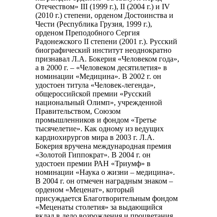
Отечеством» III (1999 г.), II (2004 г.) и IV
(2010 г.) степени, орденом Достоинства и
Чести (Республика Грузия, 1999 г.),
орденом Преподобного Сергия
Радонежского II степени (2001 г.). Русский
биографический институт неоднократно
признавал Л.А. Бокерия «Человеком года»,
а в 2000 г. – «Человеком десятилетия» в
номинации «Медицина». В 2002 г. он
удостоен титула «Человек-легенда»,
общероссийской премии «Русский
национальный Олимп», учрежденной
Правительством, Союзом
промышленников и фондом «Третье
тысячелетие». Как одному из ведущих
кардиохирургов мира в 2003 г. Л.А.
Бокерия вручена международная премия
«Золотой Гиппократ». В 2004 г. он
удостоен премии РАН «Триумф» в
номинации «Наука о жизни – медицина».
В 2004 г. он отмечен наградным знаком –
орденом «Меценат», который
присуждается Благотворительным фондом
«Меценаты столетия» за выдающийся
вклад в дело возрождения и процветания