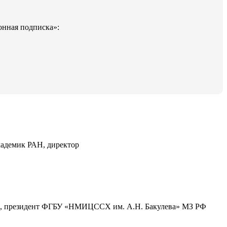
онная подписка»:
кадемик РАН, директор
МН, президент ФГБУ «НМИЦССХ им. А.Н. Бакулева» МЗ РФ