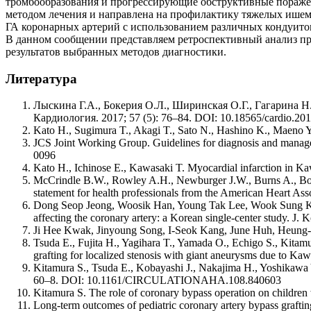
тромбообразования и прогрессирующие обструктивные поражен
методом лечения и направлена на профилактику тяжелых ише
ГА коронарных артерий с использованием различных кондуито
В данном сообщении представляем ретроспективный анализ пр
результатов выбранных методов диагностики.
Литература
Лыскина Г.А., Бокерия О.Л., Ширинская О.Г., Гагарина 
Кардиология. 2017; 57 (5): 76–84. DOI: 10.18565/cardio.201
Kato H., Sugimura T., Akagi T., Sato N., Hashino K., Maeno Y.
JCS Joint Working Group. Guidelines for diagnosis and managem
0096
Kato H., Ichinose E., Kawasaki T. Myocardial infarction in Ka
McCrindle B.W., Rowley A.H., Newburger J.W., Burns A., Bolge
statement for health professionals from the American Heart 
Dong Seop Jeong, Woosik Han, Young Tak Lee, Wook Sung Kim, 
affecting the coronary artery: a Korean single-center study. J
Ji Hee Kwak, Jinyoung Song, I-Seok Kang, June Huh, Heung-Jae 
Tsuda E., Fujita H., Yagihara T., Yamada O., Echigo S., Kitamu
grafting for localized stenosis with giant aneurysms due to Ka
Kitamura S., Tsuda E., Kobayashi J., Nakajima H., Yoshikawa Y.
60–8. DOI: 10.1161/CIRCULATIONAHA.108.840603
Kitamura S. The role of coronary bypass operation on childr
Long-term outcomes of pediatric coronary artery bypass grafti