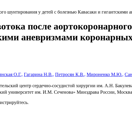
ого шунтирования у детей с болезнью Кавасаки и гигантскими 
отока после аортокоронарного
скими аневризмами коронарных
нская О.Г.,
Гагарина Н.В.,
Петросян К.В.,
Мироненко М.Ю.,
Сан
льский центр сердечно-сосудистой хирургии им. А.Н. Бакулев
 университет им. И.М. Сеченова» Минздрава России, Москва
гистрируйтесь.