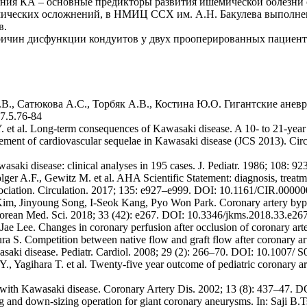
ия КА – основные предикторы развития ишемической болезни с
мических осложнений, в НМИЦ ССХ им. А.Н. Бакулева выполнен
в.
ичин дисфункции кондуитов у двух прооперированных пациенто
Н.В., Сатюкова А.С., Торбяк А.В., Костина Ю.О. Гигантские ане
7.5.76-84
 et al. Long-term consequences of Kawasaki disease. A 10- to 21-year 
ent of cardiovascular sequelae in Kawasaki disease (JCS 2013). Circ. 
wasaki disease: clinical analyses in 195 cases. J. Pediatr. 1986; 108
r A.F., Gewitz M. et al. AHA Scientific Statement: diagnosis, treatm
Association. Circulation. 2017; 135: e927–e999. DOI: 10.1161/CIR.000
Jinyoung Song, I-Seok Kang, Pyo Won Park. Coronary artery bypass gr
. Korean Med. Sci. 2018; 33 (42): e267. DOI: 10.3346/jkms.2018.33.e26
Lee. Changes in coronary perfusion after occlusion of coronary arter
ra S. Competition between native flow and graft flow after coronary art
wasaki disease. Pediatr. Cardiol. 2008; 29 (2): 266–70. DOI: 10.1007/
, Yagihara T. et al. Twenty-five year outcome of pediatric coronary ar
en with Kawasaki disease. Coronary Artery Dis. 2002; 13 (8): 437–47
ng and down-sizing operation for giant coronary aneurysms. In: Saji B