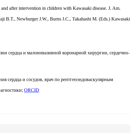
d after intervention in children with Kawasaki disease. J. Am.
 Saji B.T., Newburger J.W., Burns J.C., Takahashi M. (Eds.) Kawasaki
зни сердца и малоинвазивной коронарной хирургии, сердечно-
ния сердца и сосудов, врач по рентгенэндоваскулярным
иагностики;
ORCID