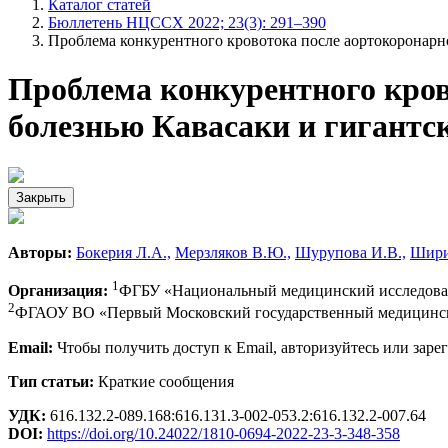
Каталог статей
Бюллетень НЦССХ 2022; 23(3): 291–390
Проблема конкурентного кровотока после аортокоронарн
Проблема конкурентного кров
болезнью Кавасаки и гигант
Закрыть
Авторы:
Бокерия Л.А.,
Мерзляков В.Ю.,
Шурупова И.В.,
Шири
1
Организация:
ФГБУ «Национальный медицинский исследовате
2
ФГАОУ ВО «Первый Московский государственный медицинский
Email:
Чтобы получить доступ к Email, авторизуйтесь или заре
Тип статьи:
Краткие сообщения
УДК:
616.132.2-089.168:616.131.3-002-053.2:616.132.2-007.64
DOI:
https://doi.org/10.24022/1810-0694-2022-23-3-348-358