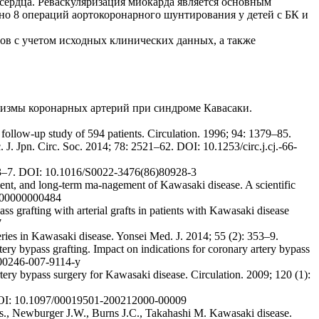
ердца. Реваскуляризация миокарда является основным
о 8 операций аортокоронарного шунтирования у детей с БК и
в с учетом исходных клинических данных, а также
вризмы коронарных артерий при синдроме Кавасаки.
follow-up study of 594 patients. Circulation. 1996; 94: 1379–85.
J. Jpn. Circ. Soc. 2014; 78: 2521–62. DOI: 10.1253/circ.j.cj.-66-
: 923–7. DOI: 10.1016/S0022-3476(86)80928-3
ent, and long-term ma-nagement of Kawasaki disease. A scientific
0000000000484
afting with arterial grafts in patients with Kawasaki disease
7
ies in Kawasaki disease. Yonsei Med. J. 2014; 55 (2): 353–9.
ery bypass grafting. Impact on indications for coronary artery bypass
 S00246-007-9114-y
tery bypass surgery for Kawasaki disease. Circulation. 2009; 120 (1):
. DOI: 10.1097/00019501-200212000-00009
.Ts., Newburger J.W., Burns J.C., Takahashi M. Kawasaki disease.