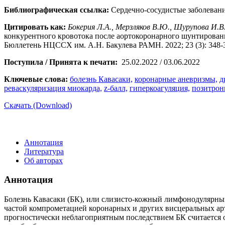
Библиографическая ссылка:
Сердечно-сосудистые заболевани
Цитировать как:
Бокерия Л.А., Мерзляков В.Ю., Шурупова И.В.
конкурентного кровотока после аортокоронарного шунтировани
Бюллетень НЦССХ им. А.Н. Бакулева РАМН. 2022; 23 (3): 348-3
Поступила / Принята к печати:
25.02.2022 / 03.06.2022
Ключевые слова:
болезнь Кавасаки,
коронарные аневризмы,
д
реваскуляризация миокарда,
z-балл,
гиперкоагуляция,
позитрон
Скачать (Download)
Аннотация
Литература
Об авторах
Аннотация
Болезнь Кавасаки (БК), или слизисто-кожный лимфонодулярный 
частой компрометацией коронарных и других висцеральных ар
прогностически неблагоприятным последствием БК считается о