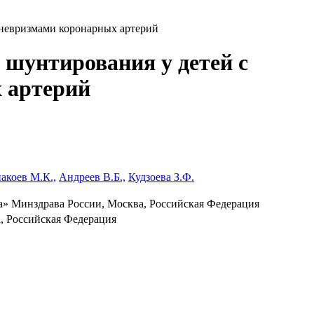
аневризмами коронарных артерий
 шунтирования у детей с
 артерий
акоев М.К.,
Андреев В.Б.,
Кудзоева З.Ф.
а» Минздрава России, Москва, Российская Федерация
, Российская Федерация