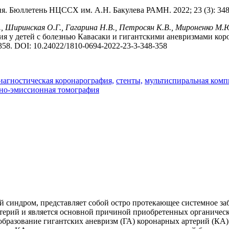
я. Бюллетень НЦССХ им. А.Н. Бакулева РАМН. 2022; 23 (3): 348
, Ширинская О.Г., Гагарина Н.В., Петросян К.В., Мироненко М.Ю.,
я у детей с болезнью Кавасаки и гигантскими аневризмами кор
58. DOI: 10.24022/1810-0694-2022-23-3-348-358
иагностическая коронарография,
стенты,
мультиспиральная комп
но-эмисcионная томография
синдром, представляет собой остро протекающее системное забо
терий и является основной причиной приобретенных органичес
бразование гигантских аневризм (ГА) коронарных артерий (КА)