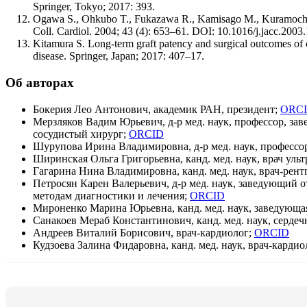
Springer, Tokyo; 2017: 393.
Ogawa S., Ohkubo T., Fukazawa R., Kamisago M., Kuramochi Y.,
Coll. Cardiol. 2004; 43 (4): 653–61. DOI: 10.1016/j.jacc.2003
Kitamura S. Long-term graft patency and surgical outcomes of 
disease. Springer, Japan; 2017: 407–17.
Об авторах
Бокерия Лео Антонович, академик РАН, президент;
ORC
Мерзляков Вадим Юрьевич, д-р мед. наук, профессор, з
сосудистый хирург;
ORCID
Шурупова Ирина Владимировна, д-р мед. наук, профессор, 
Ширинская Ольга Григорьевна, канд. мед. наук, врач уль
Гагарина Нина Владимировна, канд. мед. наук, врач-рент
Петросян Карен Валерьевич, д-р мед. наук, заведующий 
методам диагностики и лечения;
ORCID
Мироненко Марина Юрьевна, канд. мед. наук, заведующая
Санакоев Мераб Константинович, канд. мед. наук, серде
Андреев Виталий Борисович, врач-кардиолог;
ORCID
Кудзоева Залина Фидаровна, канд. мед. наук, врач-кардио