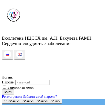
Бюллетень НЦССХ им. А.Н. Бакулева РАМН
Сердечно-сосудистые заболевания
Логин:
Пароль:
Запомнить меня
Регистрация
Забыли свой пароль?
пїЅпїЅпїЅпїЅпїЅпїЅпїЅпїЅпїЅпїЅпїЅпїЅ