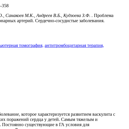
-358
 Санакоев М.К., Андреев В.Б., Кудзоева З.Ф. .
Проблема
онарных артерий. Сердечно-сосудистые заболевания.
ьютерная томография,
антитромбоцитарная терапия,
левание, которое характеризуется развитием васкулита с
ких поражений сердца у детей. Самым тяжелым и
. Постоянно существующие в ГА условия для