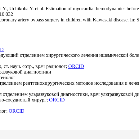
 Uchikoba Y. et al. Estimation of myocardial hemodynamics before an
.10.032
coronary artery bypass surgery in children with Kawasaki disease. In:
ID
аведующий отделением хирургического лечения ишемической боле
ст. науч. сотр., врач-радиолог;
ORCID
тразвуковой диагностики
генолог
отделением рентгенохирургических методов исследования и лече
 отделением ульразвуковой диагностики, врач ультразвуковой д
чно-сосудистый хирург;
ORCID
лог;
ORCID