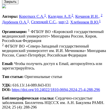
Закрыть
1
2
2
Авторы:
Коротких С.А.
,
Каледин А.Л.
,
Кочанов И.Н.,
1
1
Дербенев О.А.
,
Селецкий С.С.,
sup>2,
Хлебников В.Ю.
1
Организация:
ФГБОУ ВО «Кировский государственный
медицинский университет» Минздрава России, Киров,
Российская Федерация
2
ФГБОУ ВО «Северо-Западный государственный
медицинский университет им. И.И. Мечникова» Минздрава
России, Санкт-Петербург, Российская Федерация
Email:
Чтобы получить доступ к Email, авторизуйтесь или
зарегистрируйтесь.
Тип статьи:
Оригинальные статьи
УДК:
616.13/.14-089.843-031
DOI:
https://doi.org/10.24022/1810-0694-2024-25-4-288-296
Библиографическая ссылка:
Сердечно-сосудистые
заболевания. Бюллетень НЦССХ им. А.Н. Бакулева РАМН.
2024; 25 (4): 288-296