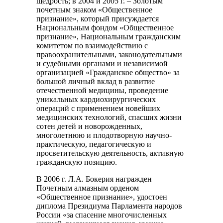
щедрость; в 2004 и 2005 г. – Золотым
почетным знаком «Общественное
признание», который присуждается
Национальным фондом «Общественное
признание», Национальным гражданским
комитетом по взаимодействию с
правоохранительными, законодательными
и судебными органами и независимой
организацией «Гражданское общество» за
большой личный вклад в развитие
отечественной медицины, проведение
уникальных кардиохирургических
операций с применением новейших
медицинских технологий, спасших жизни
сотен детей и новорожденных,
многолетнюю и плодотворную научно-
практическую, педагогическую и
просветительскую деятельность, активную
гражданскую позицию.
В 2006 г. Л.А. Бокерия награжден
Почетным алмазным орденом
«Общественное признание», удостоен
диплома Президиума Парламента народов
России «за спасение многочисленных