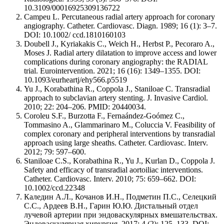
10.3109/00016925309136722
Campeu L. Percutaneous radial artery approach for coronary
angiography. Catheter. Cardiovasc. Diagn. 1989; 16 (1): 3–7.
DOI: 10.1002/ ccd.1810160103
Doubell J., Kyriakakis C., Weich H., Herbst P., Pecoraro A.,
Moses J. Radial artery dilatation to improve access and lower
complications during coronary angiography: the RADIAL
trial. Eurointervention. 2021; 16 (16): 1349–1355. DOI:
10.1093/eurheartj/ehy566.p5519
Yu J., Korabathina R., Coppola J., Staniloae C. Transradial
approach to subclavian artery stenting. J. Invasive Cardiol.
2010; 22: 204–206. PMID: 20440034.
Coroleu S.F., Burzotta F., Fernaández-Goómez C.,
Tommasino A., Glammarinaro M., Coluccia V. Feasibility of
complex coronary and peripheral interventions by transradial
approach using large sheaths. Catheter. Cardiovasc. Interv.
2012; 79: 597–600.
Staniloae C.S., Korabathina R., Yu J., Kurlan D., Coppola J.
Safety and efficacy of transradial aortoiliac interventions.
Catheter. Cardiovasc. Interv. 2010; 75: 659–662. DOI:
10.1002/ccd.22348
Каледин А.Л., Кочанов И.Н., Подметин П.С., Селецкий
С.С., Ардеев В.Н., Гарин Ю.Ю. Дистальный отдел
лучевой артерии при эндоваскулярных вмешательствах.
Эндоваскулярная хирургия. 2017; 4 (2): 125–133. DOI: