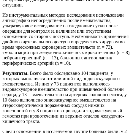
ситуации.
Из инструментальных методов исследования использовали
ангиографию непосредственно после вмешательства,
ультразвуковое исследование на следующие сутки после
операции для контроля за наличием или отсутствием
осложнений со стороны доступа. Необходимость применения
двойного артериального доступа определялась хирургом во
время чрескожных коронарных вмешательств (n = 73),
эмболизаций при желудочно-кишечных кровотечениях (n = 8),
нейроинтервенций (n = 13), баллонных ангиопластик
периферических артерий (n = 10).
Результаты.
Всего было обследовано 104 пациента, у
которых выполнялся тот или иной вид эндоваскулярного
вмешательства. Из них у 73 пациентов выполнялось
эндоваскулярное вмешательство при ишемической болезни
сердца, у 13 – вмешательство на артериях головного мозга, у
10 было выполнено эндоваскулярное вмешательство на
атеросклеротически пораженных сосудах нижних
конечностей и у 8 пациентов проводили эндоваскулярный
гемостаз при кровотечении из верхних отделов желудочно-
кишечного тракта.
Среди осложнений в исследуемой группе больных были: у 2