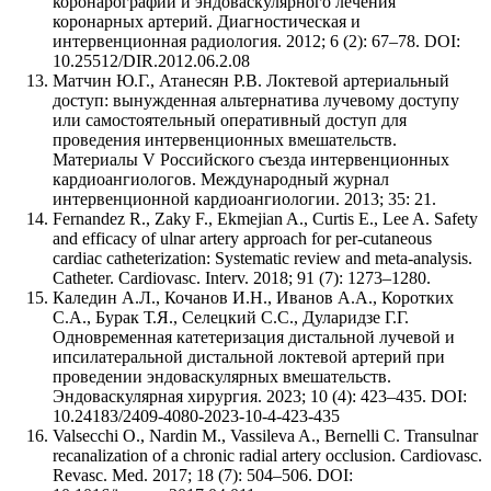
коронарографии и эндоваскулярного лечения
коронарных артерий. Диагностическая и
интервенционная радиология. 2012; 6 (2): 67–78. DOI:
10.25512/DIR.2012.06.2.08
Матчин Ю.Г., Атанесян Р.В. Локтевой артериальный
доступ: вынужденная альтернатива лучевому доступу
или самостоятельный оперативный доступ для
проведения интервенционных вмешательств.
Материалы V Российского съезда интервенционных
кардиоангиологов. Международный журнал
интервенционной кардиоангиологии. 2013; 35: 21.
Fernandez R., Zaky F., Ekmejian A., Curtis E., Lee A. Safety
and efficacy of ulnar artery approach for per-cutaneous
cardiac catheterization: Systematic review and meta-analysis.
Catheter. Cardiovasc. Interv. 2018; 91 (7): 1273–1280.
Каледин А.Л., Кочанов И.Н., Иванов А.А., Коротких
С.А., Бурак Т.Я., Селецкий С.С., Дуларидзе Г.Г.
Одновременная катетеризация дистальной лучевой и
ипсилатеральной дистальной локтевой артерий при
проведении эндоваскулярных вмешательств.
Эндоваскулярная хирургия. 2023; 10 (4): 423–435. DOI:
10.24183/2409-4080-2023-10-4-423-435
Valsecchi O., Nardin M., Vassileva A., Bernelli C. Transulnar
recanalization of a chronic radial artery occlusion. Cardiovasc.
Revasc. Med. 2017; 18 (7): 504–506. DOI: