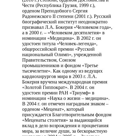
Чести (Республика Грузия, 1999 г.),
орденом Преподобного Сергия
Радонежского II степени (2001 г.). Русский
биографический институт неоднократно
признавал Л.А. Бокерия «Человеком года»,
а в 2000 г. – «Человеком десятилетия» в
номинации «Медицина». В 2002 г. он
удостоен титула «Человек-легенда»,
общероссийской премии «Русский
национальный Олимп», учрежденной
Правительством, Союзом
промышленников и фондом «Третье
тысячелетие». Как одному из ведущих
кардиохирургов мира в 2003 г. Л.А.
Бокерия вручена международная премия
«Золотой Гиппократ». В 2004 г. он
удостоен премии РАН «Триумф» в
номинации «Наука о жизни – медицина».
В 2004 г. он отмечен наградным знаком –
орденом «Меценат», который
присуждается Благотворительным фондом
«Меценаты столетия» за выдающийся
вклад в дело возрождения и процветания
мира, за величие души, за бескорыстную