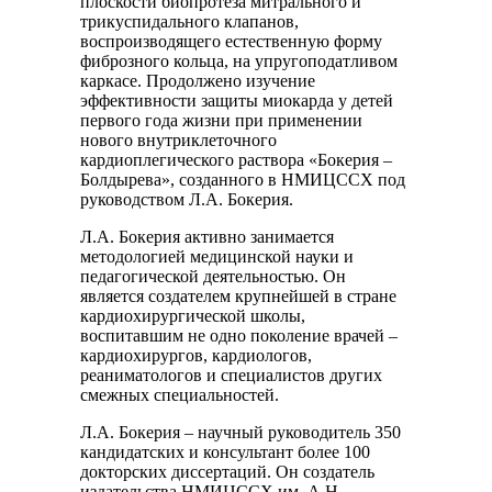
плоскости биопротеза митрального и
трикуспидального клапанов,
воспроизводящего естественную форму
фиброзного кольца, на упругоподатливом
каркасе. Продолжено изучение
эффективности защиты миокарда у детей
первого года жизни при применении
нового внутриклеточного
кардиоплегического раствора «Бокерия –
Болдырева», созданного в НМИЦССХ под
руководством Л.А. Бокерия.
Л.А. Бокерия активно занимается
методологией медицинской науки и
педагогической деятельностью. Он
является создателем крупнейшей в стране
кардиохирургической школы,
воспитавшим не одно поколение врачей –
кардиохирургов, кардиологов,
реаниматологов и специалистов других
смежных специальностей.
Л.А. Бокерия – научный руководитель 350
кандидатских и консультант более 100
докторских диссертаций. Он создатель
издательства НМИЦССХ им. А.Н.