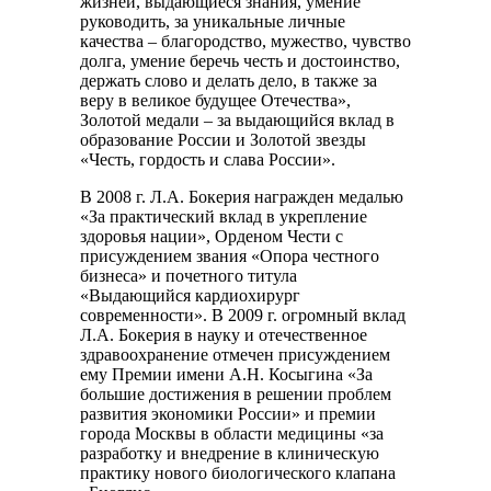
жизней, выдающиеся знания, умение
руководить, за уникальные личные
качества – благородство, мужество, чувство
долга, умение беречь честь и достоинство,
держать слово и делать дело, в также за
веру в великое будущее Отечества»,
Золотой медали – за выдающийся вклад в
образование России и Золотой звезды
«Честь, гордость и слава России».
В 2008 г. Л.А. Бокерия награжден медалью
«За практический вклад в укрепление
здоровья нации», Орденом Чести с
присуждением звания «Опора честного
бизнеса» и почетного титула
«Выдающийся кардиохирург
современности». В 2009 г. огромный вклад
Л.А. Бокерия в науку и отечественное
здравоохранение отмечен присуждением
ему Премии имени А.Н. Косыгина «За
большие достижения в решении проблем
развития экономики России» и премии
города Москвы в области медицины «за
разработку и внедрение в клиническую
практику нового биологического клапана