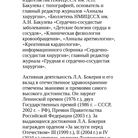
Бакулева с типографией, основатель и
главный редактор журналов «Анналы
хирургии», «Бюллетень НМИЦССХ им.
А.Н. Бакулева «Сердечно-сосудистые
заболевания», «Детские болезни сердца и
сосудов», «Клиническая физиология
кровообращения», «Анналы аритмологии»,
«Креативная кардиология»,
информационного сборника «Сердечно-
сосудистая хирургия»; главный редактор
журнала «Грудная и сердечно-сосудистая
хирургия».
Активная деятельность Л.А. Бокерия и его
вклад в отечественное здравоохранение
отмечены званиями и премиями самого
высокого достоинства. Он лауреат
Ленинской премии (1976 г.), двух
Государственных премий (1986 г. – СССР,
2002 г. – РФ), Премии Правительства
Российской Федерации (2003 г.). За
выдающиеся достижения Л.А. Бокерия
награжден орденом «За заслуги перед
Отечеством» III (1999 г.), II (2004 г.) и IV
(2010 г.) степени, орденом Достоинства и