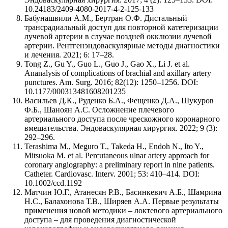
10.24183/2409-4080-2017-4-2-125-133
Бабунашвили А.М., Бертран О.Ф. Дистальный
трансрадиальный доступ для повторной катетеризации
лучевой артерии в случае поздней окклюзии лучевой
артерии. Рентгенэндоваскулярные методы диагностики
и лечения. 2021; 6: 17–28.
Tong Z., Gu Y., Guo L., Guo J., Gao X., Li J. et al.
Ananalysis of complications of brachial and axillary artery
punctures. Am. Surg. 2016; 82(12): 1250–1256. DOI:
10.1177/000313481608201235
Васильев Д.К., Руденко Б.А., Фещенко Д.А., Шукуров
Ф.Б., Шаноян А.С. Осложнение плечевого
артериального доступа после чрескожного коронарного
вмешательства. Эндоваскулярная хирургия. 2022; 9 (3):
292–296.
Terashima M., Meguro T., Takeda H., Endoh N., Ito Y.,
Mitsuoka M. et al. Percutaneous ulnar artery approach for
coronary angiography: a preliminary report in nine patients.
Catheter. Cardiovasc. Interv. 2001; 53: 410–414. DOI:
10.1002/ccd.1192
Матчин Ю.Г., Атанесян Р.В., Басинкевич А.Б., Шамрина
Н.С., Балахонова Т.В., Ширяев А.А. Первые результаты
применения новой методики – локтевого артериального
доступа – для проведения диагностической