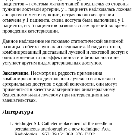
пациентов – гематома мягких тканей предплечья со стороны
пункции локтевой артерии, у 1 пациента наблюдалась ложная
аневризма в месте пункции, острая окклюзия артерии
отмечена у 1 пациента, смена доступа была выполнена у 1
пациента, и у 5 пациентов развился спазм артерий во время
проведения катетеризации.
Данное наблюдение не показало статистической значимой
разницы в обеих группах исследования. Исходя из этого,
комбинированный дистальный лучевой и локтевой доступ с
одной конечности по эффективности и безопасности не
уступает другим видам артериальных доступов.
Заключение.
Несмотря на редкость применения
комбинированного дистального лучевого и локтевого
артериальных доступов с одной конечности, они могут
применяться в качестве альтернативы билатеральному
бедренному и/или лучевому при интервенционных
вмешательствах.
Литература
Seldinger S.I. Catheter replacement of the needle in
percutaneous arteriography; a new technique. Acta
Radiologica. 1953; 39 (5): 368–376. DOI: