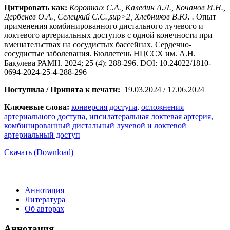
Цитировать как:
Коротких С.А., Каледин А.Л., Кочанов И.Н.,
Дербенев О.А., Селецкий С.С.,sup>2, Хлебников В.Ю. .
Опыт
применения комбинированного дистального лучевого и
локтевого артериальных доступов с одной конечности при
вмешательствах на сосудистых бассейнах. Сердечно-
сосудистые заболевания. Бюллетень НЦССХ им. А.Н.
Бакулева РАМН. 2024; 25 (4): 288-296. DOI: 10.24022/1810-
0694-2024-25-4-288-296
Поступила / Принята к печати:
19.03.2024 / 17.06.2024
Ключевые слова:
конверсия доступа,
осложнения
артериального доступа,
ипсилатеральная локтевая артерия,
комбинированный дистальный лучевой и локтевой
артериальный доступ
Скачать (Download)
Аннотация
Литература
Об авторах
Аннотация