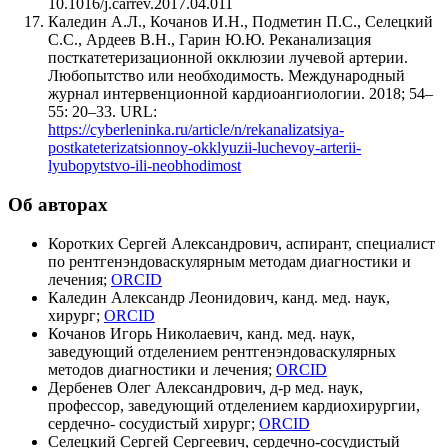
10.1016/j.carrev.2017.04.011
Каледин А.Л., Кочанов И.Н., Подметин П.С., Селецкий
С.С., Ардеев В.Н., Гарин Ю.Ю. Реканализация
посткатетеризационной окклюзии лучевой артерии.
Любопытство или необходимость. Международный
журнал интервенционной кардиоангиологии. 2018; 54–
55: 20–33. URL:
https://cyberleninka.ru/article/n/rekanalizatsiya-
postkateterizatsionnoy-okklyuzii-luchevoy-arterii-
lyubopytstvo-ili-neobhodimost
Об авторах
Коротких Сергей Александрович, аспирант, специалист
по рентгенэндоваскулярным методам диагностики и
лечения;
ORCID
Каледин Александр Леонидович, канд. мед. наук,
хирург;
ORCID
Кочанов Игорь Николаевич, канд. мед. наук,
заведующий отделением рентгенэндоваскулярных
методов диагностики и лечения;
ORCID
Дербенев Олег Александрович, д-р мед. наук,
профессор, заведующий отделением кардиохирургии,
сердечно- сосудистый хирург;
ORCID
Селецкий Сергей Сергеевич, сердечно-сосудистый