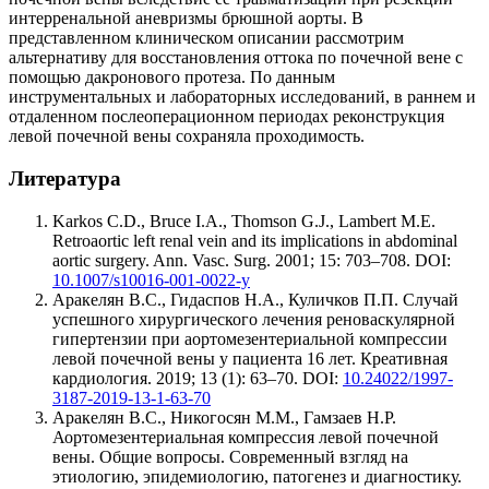
интерренальной аневризмы брюшной аорты. В
представленном клиническом описании рассмотрим
альтернативу для восстановления оттока по почечной вене с
помощью дакронового протеза. По данным
инструментальных и лабораторных исследований, в раннем и
отдаленном послеоперационном периодах реконструкция
левой почечной вены сохраняла проходимость.
Литература
Karkos C.D., Bruce I.A., Thomson G.J., Lambert M.E.
Retroaortic left renal vein and its implications in abdominal
aortic surgery. Ann. Vasc. Surg. 2001; 15: 703–708. DOI:
10.1007/s10016-001-0022-y
Аракелян В.С., Гидаспов Н.А., Куличков П.П. Случай
успешного хирургического лечения реноваскулярной
гипертензии при аортомезентериальной компрессии
левой почечной вены у пациента 16 лет. Креативная
кардиология. 2019; 13 (1): 63–70. DOI:
10.24022/1997-
3187-2019-13-1-63-70
Аракелян В.С., Никогосян М.М., Гамзаев Н.Р.
Аортомезентериальная компрессия левой почечной
вены. Общие вопросы. Современный взгляд на
этиологию, эпидемиологию, патогенез и диагностику.