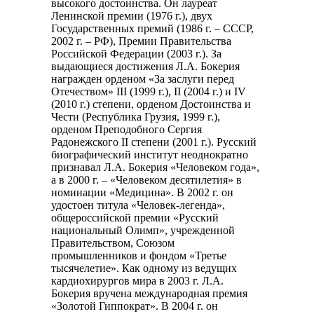
высокого достоинства. Он лауреат
Ленинской премии (1976 г.), двух
Государственных премий (1986 г. – СССР,
2002 г. – РФ), Премии Правительства
Российской Федерации (2003 г.). За
выдающиеся достижения Л.А. Бокерия
награжден орденом «За заслуги перед
Отечеством» III (1999 г.), II (2004 г.) и IV
(2010 г.) степени, орденом Достоинства и
Чести (Республика Грузия, 1999 г.),
орденом Преподобного Сергия
Радонежского II степени (2001 г.). Русский
биографический институт неоднократно
признавал Л.А. Бокерия «Человеком года»,
а в 2000 г. – «Человеком десятилетия» в
номинации «Медицина». В 2002 г. он
удостоен титула «Человек-легенда»,
общероссийской премии «Русский
национальный Олимп», учрежденной
Правительством, Союзом
промышленников и фондом «Третье
тысячелетие». Как одному из ведущих
кардиохирургов мира в 2003 г. Л.А.
Бокерия вручена международная премия
«Золотой Гиппократ». В 2004 г. он