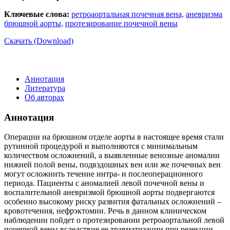
Ключевые слова:
ретроаортальная почечная вена,
аневризма
брюшной аорты,
протезирование почечной вены
Скачать (Download)
Аннотация
Литература
Об авторах
Аннотация
Операции на брюшном отделе аорты в настоящее время стали
рутинной процедурой и выполняются с минимальным
количеством осложнений, а выявленные венозные аномалии
нижней полой вены, подвздошных вен или же почечных вен
могут осложнить течение интра- и послеоперационного
периода. Пациенты с аномалией левой почечной вены и
воспалительной аневризмой брюшной аорты подвергаются
особенно высокому риску развития фатальных осложнений –
кровотечения, нефрэктомии. Речь в данном клиническом
наблюдении пойдет о протезировании ретроаортальной левой
почечной вены вследствие ее травматизации при резекции