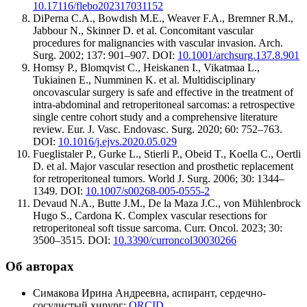
10.17116/flebo202317031152
DiPerna C.A., Bowdish M.E., Weaver F.A., Bremner R.M.,
Jabbour N., Skinner D. et al. Concomitant vascular
procedures for malignancies with vascular invasion. Arch.
Surg. 2002; 137: 901–907. DOI:
10.1001/archsurg.137.8.901
Homsy P., Blomqvist C., Heiskanen I., Vikatmaa L.,
Tukiainen E., Numminen K. et al. Multidisciplinary
oncovascular surgery is safe and effective in the treatment of
intra-abdominal and retroperitoneal sarcomas: a retrospective
single centre cohort study and a comprehensive literature
review. Eur. J. Vasc. Endovasc. Surg. 2020; 60: 752–763.
DOI:
10.1016/j.ejvs.2020.05.029
Fueglistaler P., Gurke L., Stierli P., Obeid T., Koella C., Oertli
D. et al. Major vascular resection and prosthetic replacement
for retroperitoneal tumors. World J. Surg. 2006; 30: 1344–
1349. DOI:
10.1007/s00268-005-0555-2
Devaud N.A., Butte J.M., De la Maza J.C., von Mühlenbrock
Hugo S., Cardona K. Complex vascular resections for
retroperitoneal soft tissue sarcoma. Curr. Oncol. 2023; 30:
3500–3515. DOI:
10.3390/curroncol30030266
Об авторах
Симакова Ирина Андреевна, аспирант, сердечно-
сосудистый хирург;
ORCID