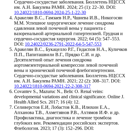
Сердечно-сосудистые заболевания. Бюллетень НЦССХ
им. А.Н. Бакулева РАМН. 2024; 25 (1): 22–30. DOI:
10.24022/1810-0694-2024-25-1-22-30
Аракелян В.С., Гамзаев Н.Р., Чшиева И.В., Никогосян
М.М. Успешное хирургическое лечение синдрома
сдавления левой почечной вены у пациента с
вазоренальной артериальной гипертензией. Грудная и
сердечно-сосудистая хирургия. 2022; 64 (5): 547–553.
DOI:
10.24022/0236-2791-2022-64-5-547-553
Аракелян В.С., Букацелло Р.Г., Гидаспов Н.А., Куличков
П.П., Папиташвили В.Г., Прядко С.И. и др.
Десятилетний опыт лечения синдрома
аортомезентериальной компрессии левой почечной
вены и хронической почечной флебогипертензии.
Сердечно-сосудистые заболевания. Бюллетень НЦССХ
им. А.Н. Бакулева РАМН. 2021; 22 (2): 308–317. DOI:
10.24022/1810-0694-2021-22-2-308-317
Covantev S., Mazuruc N., Belic O. Renal veins:
developmental variations and clinical significance. Online J.
Health Allied Scs. 2017; 16 (4): 12.
Селиверстов Е.И, Лобастов К.В., Илюхин Е.А.,
Апханова Т.В., Ахметзянов Р.В., Ахтямов И.Ф. и др.
Профилактика, диагностика и лечение тромбоза
глубоких вен. Рекомендации российских экспертов.
Флебология. 2023; 17 (3): 152–296. DOI: