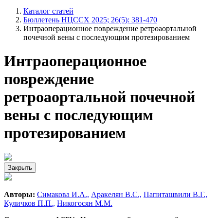
Каталог статей
Бюллетень НЦССХ 2025; 26(5): 381-470
Интраоперационное повреждение ретроаортальной
почечной вены с последующим протезированием
Интраоперационное
повреждение
ретроаортальной почечной
вены с последующим
протезированием
Закрыть
Авторы:
Симакова И.А.,
Аракелян В.С.,
Папиташвили В.Г.,
Куличков П.П.,
Никогосян М.М.