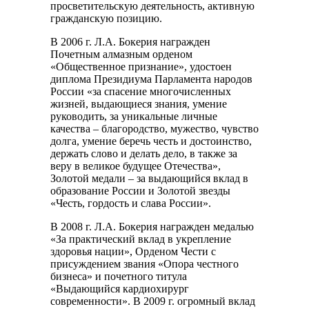
просветительскую деятельность, активную
гражданскую позицию.
В 2006 г. Л.А. Бокерия награжден
Почетным алмазным орденом
«Общественное признание», удостоен
диплома Президиума Парламента народов
России «за спасение многочисленных
жизней, выдающиеся знания, умение
руководить, за уникальные личные
качества – благородство, мужество, чувство
долга, умение беречь честь и достоинство,
держать слово и делать дело, в также за
веру в великое будущее Отечества»,
Золотой медали – за выдающийся вклад в
образование России и Золотой звезды
«Честь, гордость и слава России».
В 2008 г. Л.А. Бокерия награжден медалью
«За практический вклад в укрепление
здоровья нации», Орденом Чести с
присуждением звания «Опора честного
бизнеса» и почетного титула
«Выдающийся кардиохирург
современности». В 2009 г. огромный вклад