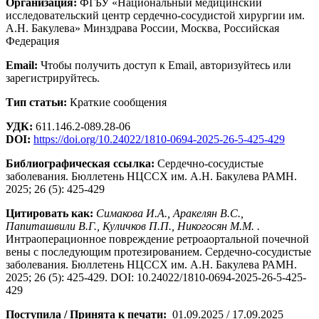
Организация:
ФГБУ «Национальный медицинский
исследовательский центр сердечно-сосудистой хирургии им.
А.Н. Бакулева» Минздрава России, Москва, Российская
Федерация
Email:
Чтобы получить доступ к Email, авторизуйтесь или
зарегистрируйтесь.
Тип статьи:
Краткие сообщения
УДК:
611.146.2-089.28-06
DOI:
https://doi.org/10.24022/1810-0694-2025-26-5-425-429
Библиографическая ссылка:
Сердечно-сосудистые
заболевания. Бюллетень НЦССХ им. А.Н. Бакулева РАМН.
2025; 26 (5): 425-429
Цитировать как:
Симакова И.А., Аракелян В.С.,
Папиташвили В.Г., Куличков П.П., Никогосян М.М. .
Интраоперационное повреждение ретроаортальной почечной
вены с последующим протезированием. Сердечно-сосудистые
заболевания. Бюллетень НЦССХ им. А.Н. Бакулева РАМН.
2025; 26 (5): 425-429. DOI: 10.24022/1810-0694-2025-26-5-425-
429
Поступила / Принята к печати:
01.09.2025 / 17.09.2025