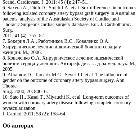
Scand. Cardiovasc. J. 2011; 45 (4): 247–51.
6. Saxena A., Dinh D., Smith J.A. et al. Sex differences in outcomes
following isolated coronary artery bypass graft surgery in Australian
patients: analysis of the Australasian Society of Cardiac and
Thoracic Surgeons cardiac surgery database. Eur. J. Cardiothorac.
Surg.
2011; 41 (4): 755–62.
7. Бокерия Л.А., Работников В.С., Коваленко О.А.
Хирургическое лечение ишемической болезни сердца у
женщин. М.; 2006.
8. Коваленко О.А. Хирургическое лечение ишемической
болезни сердца у женщин: Автореф. дис. … д-ра мед. наук. М.;
2005.
9. Abramov D., Tamariz M.G., Sever J.J. et al. The influence of
gender on the outcome of coronary artery bypass surgery. Ann.
Thorac.
Surg. 2000; 70: 800–6.
10. Sato H., Kasai T., Miyauchi K. et al. Long-term outcomes of
women with coronary artery disease following complete coronary
revascularization.
J. Cardiol. 2011; 58 (2): 158–64.
Об авторах