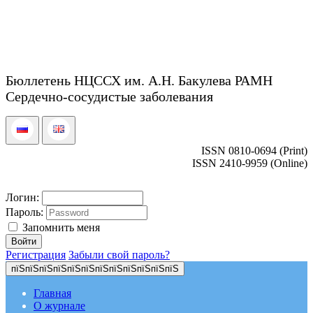
Бюллетень НЦССХ им. А.Н. Бакулева РАМН
Сердечно-сосудистые заболевания
ISSN 0810-0694 (Print)
ISSN 2410-9959 (Online)
Логин:
Пароль:
Запомнить меня
Регистрация
Забыли свой пароль?
пїЅпїЅпїЅпїЅпїЅпїЅпїЅпїЅпїЅпїЅпїЅпїЅ
Главная
О журнале