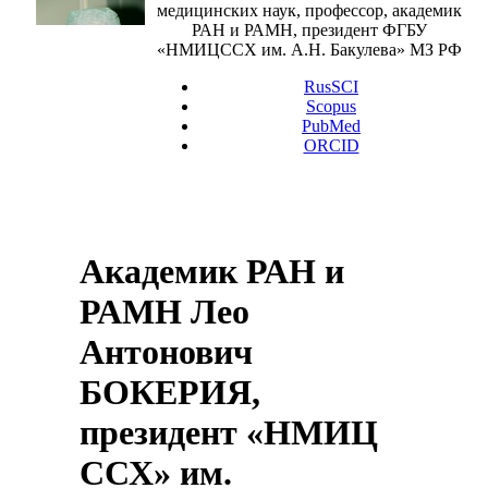
медицинских наук, профессор, академик
РАН и РАМН, президент ФГБУ
«НМИЦССХ им. А.Н. Бакулева» МЗ РФ
RusSCI
Scopus
PubMed
ORCID
Академик РАН и
РАМН Лео
Антонович
БОКЕРИЯ,
президент «НМИЦ
ССХ» им.