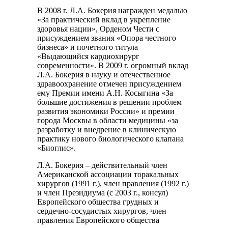
В 2008 г. Л.А. Бокерия награжден медалью
«За практический вклад в укрепление
здоровья нации», Орденом Чести с
присуждением звания «Опора честного
бизнеса» и почетного титула
«Выдающийся кардиохирург
современности». В 2009 г. огромный вклад
Л.А. Бокерия в науку и отечественное
здравоохранение отмечен присуждением
ему Премии имени А.Н. Косыгина «За
большие достижения в решении проблем
развития экономики России» и премии
города Москвы в области медицины «за
разработку и внедрение в клиническую
практику нового биологического клапана
«Биоглис».
Л.А. Бокерия – действительный член
Американской ассоциации торакальных
хирургов (1991 г.), член правления (1992 г.)
и член Президиума (с 2003 г., консул)
Европейского общества грудных и
сердечно-сосудистых хирургов, член
правления Европейского общества