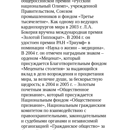
общероссийской премии «Русский
национальный Олимп», учрежденной
Правительством, Союзом
промышленников и фондом «Третье
тысячелетие». Как одному из ведущих
кардиохирургов мира в 2003 г. Л.А.
Бокерия вручена международная премия
«Золотой Гиппократ». В 2004 г. он
удостоен премии РАН «Триумф» в
номинации «Наука о жизни – медицина».
В 2004 г. он отмечен наградным знаком –
орденом «Меценат», который
присуждается Благотворительным фондом
«Меценаты столетия» за выдающийся
вклад в дело возрождения и процветания
мира, за величие души, за бескорыстную
щедрость; в 2004 и 2005 г. – Золотым
почетным знаком «Общественное
признание», который присуждается
Национальным фондом «Общественное
признание», Национальным гражданским
комитетом по взаимодействию с
правоохранительными, законодательными
и судебными органами и независимой
организацией «Гражданское общество» за