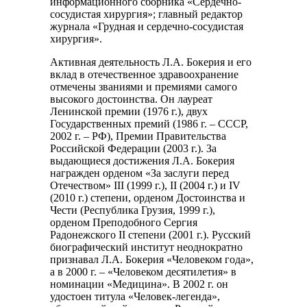
информационного сборника «Сердечно-
сосудистая хирургия»; главный редактор
журнала «Грудная и сердечно-сосудистая
хирургия».
Активная деятельность Л.А. Бокерия и его
вклад в отечественное здравоохранение
отмечены званиями и премиями самого
высокого достоинства. Он лауреат
Ленинской премии (1976 г.), двух
Государственных премий (1986 г. – СССР,
2002 г. – РФ), Премии Правительства
Российской Федерации (2003 г.). За
выдающиеся достижения Л.А. Бокерия
награжден орденом «За заслуги перед
Отечеством» III (1999 г.), II (2004 г.) и IV
(2010 г.) степени, орденом Достоинства и
Чести (Республика Грузия, 1999 г.),
орденом Преподобного Сергия
Радонежского II степени (2001 г.). Русский
биографический институт неоднократно
признавал Л.А. Бокерия «Человеком года»,
а в 2000 г. – «Человеком десятилетия» в
номинации «Медицина». В 2002 г. он
удостоен титула «Человек-легенда»,