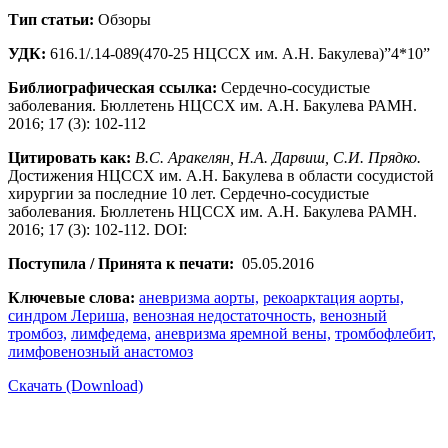
Тип статьи:
Обзоры
УДК:
616.1/.14-089(470-25 НЦССХ им. А.Н. Бакулева)”4*10”
Библиографическая ссылка:
Сердечно-сосудистые
заболевания. Бюллетень НЦССХ им. А.Н. Бакулева РАМН.
2016; 17 (3): 102-112
Цитировать как:
В.С. Аракелян, Н.А. Дарвиш, С.И. Прядко.
Достижения НЦССХ им. А.Н. Бакулева в области сосудистой
хирургии за последние 10 лет. Сердечно-сосудистые
заболевания. Бюллетень НЦССХ им. А.Н. Бакулева РАМН.
2016; 17 (3): 102-112. DOI:
Поступила / Принята к печати:
05.05.2016
Ключевые слова:
аневризма аорты,
рекоарктация аорты,
синдром Лериша,
венозная недостаточность,
венозный
тромбоз,
лимфедема,
аневризма яремной вены,
тромбофлебит,
лимфовенозный анастомоз
Скачать (Download)