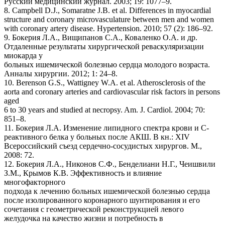
Русский медицинский журнал. 2003; 19: 1077–9.
8. Campbell D.J., Somaratne J.B. et al. Differences in myocardial
structure and coronary microvasculature between men and women
with coronary artery disease. Hypertension. 2010; 57 (2): 186–92.
9. Бокерия Л.А., Вищипанов С.А., Коваленко О.А. и др.
Отдаленные результаты хирургической реваскуляризации
миокарда у
больных ишемической болезнью сердца молодого возраста.
Анналы хирургии. 2012; 1: 24–8.
10. Berenson G.S., Wattigney W.A. et al. Atherosclerosis of the
aorta and coronary arteries and cardiovascular risk factors in persons
aged
6 to 30 years and studied at necropsy. Am. J. Cardiol. 2004; 70:
851–8.
11. Бокерия Л.А. Изменение липидного спектра крови и С-
реактивного белка у больных после АКШ. В кн.: XIV
Всероссийский съезд сердечно-сосудистых хирургов. М.,
2008: 72.
12. Бокерия Л.А., Никонов С.Ф., Бенделиани Н.Г., Чеишвили
З.М., Крымов К.В. Эффективность и влияние
многофакторного
подхода к лечению больных ишемической болезнью сердца
после изолированного коронарного шунтирования и его
сочетания с геометрической реконструкцией левого
желудочка на качество жизни и потребность в