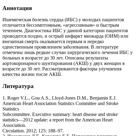
Аннотация
Ишемическая болезнь сердца (ИБС) у молодых пациентов
отличается бессимптомным, «агрессивным» и быстрым
течением. Диагностика ИБС у данной категории пациентов
проводится поздно, и острый инфаркт миокарда (ОИМ) или
внезапная смерть оказывается первым и нередко
единственным проявлением заболевания. В литературе
отмечены лишь редкие случаи хирургического лечения ИБС у
больных в возрасте до 30 лет. Описаны результаты
аортокоронарного шунтирования (АКШ) у двух женщин в
возрасте до 30 лет. Рассматриваются факторы улучшения
качества жизни после АКШ.
Литература
1. Roger V.L., Gou A.S., Lloyd-Jones D.M., Benjamin E.J.
American Heart Association Statistics Committee and Stroke
Statistics
Subcommittee. Executive summary: heart disease and stroke
statistics—2012 update: a report from the American Heart
Association.
Circulation. 2012; 125: 188–97.