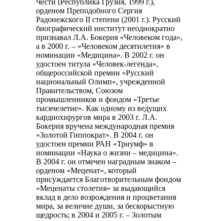
Чести (Республика Грузия, 1999 г.),
орденом Преподобного Сергия
Радонежского II степени (2001 г.). Русский
биографический институт неоднократно
признавал Л.А. Бокерия «Человеком года»,
а в 2000 г. – «Человеком десятилетия» в
номинации «Медицина». В 2002 г. он
удостоен титула «Человек-легенда»,
общероссийской премии «Русский
национальный Олимп», учрежденной
Правительством, Союзом
промышленников и фондом «Третье
тысячелетие». Как одному из ведущих
кардиохирургов мира в 2003 г. Л.А.
Бокерия вручена международная премия
«Золотой Гиппократ». В 2004 г. он
удостоен премии РАН «Триумф» в
номинации «Наука о жизни – медицина».
В 2004 г. он отмечен наградным знаком –
орденом «Меценат», который
присуждается Благотворительным фондом
«Меценаты столетия» за выдающийся
вклад в дело возрождения и процветания
мира, за величие души, за бескорыстную
щедрость; в 2004 и 2005 г. – Золотым