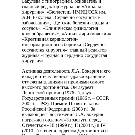
Бакулева с типографией, основатель и
главный редактор журналов «Анналы
хирургии», «Бюллетень НМИЦССХ им.
А.Н. Бакулева «Сердечно-сосудистые
заболевания», «Детские болезни сердца и
сосудов», «Клиническая физиология
кровообращения», «Анналы аритмологии»,
«Креативная кардиология»,
информационного сборника «Сердечно-
сосудистая хирургия»; главный редактор
журнала «Грудная и сердечно-сосудистая
хирургия».
Активная деятельность Л.А. Бокерия и его
вклад в отечественное здравоохранение
отмечены званиями и премиями самого
высокого достоинства. Он лауреат
Ленинской премии (1976 г.), двух
Государственных премий (1986 г. – СССР,
2002 г. – РФ), Премии Правительства
Российской Федерации (2003 г.). За
выдающиеся достижения Л.А. Бокерия
награжден орденом «За заслуги перед
Отечеством» III (1999 г.), II (2004 г.) и IV
(2010 г.) степени, орденом Достоинства и