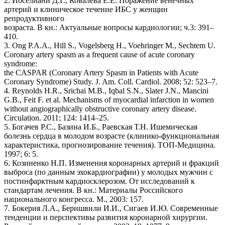
2. Иоселиани Д.Г., Ковалева Е.Е. Поражение венечных
артерий и клиническое течение ИБС у женщин
репродуктивного
возраста. В кн.: Актуальные вопросы кардиологии; ч.3: 391–
410.
3. Ong P.A.A., Hill S., Vogelsberg H., Voehringer M., Sechtem U.
Coronary artery spasm as a frequent cause of acute coronary
syndrome:
the CASPAR (Coronary Artery Spasm in Patients with Acute
Coronary Syndrome) Study. J. Am. Coll. Cardiol. 2008; 52: 523–7.
4. Reynolds H.R., Srichai M.B., Iqbal S.N., Slater J.N., Mancini
G.B., Feit F. et al. Mechanisms of myocardial infarction in women
without angiographically obstructive coronary artery disease.
Circulation. 2011; 124: 1414–25.
5. Богачев Р.С., Базина И.Б., Раевская Т.Н. Ишемическая
болезнь сердца в молодом возрасте (клинико-функциональная
характеристика, прогнозирование течения). ТОП-Медицина.
1997; 6: 5.
6. Козиненко Н.П. Изменения коронарных артерий и фракций
выброса (по данным эхокардиографии) у молодых мужчин с
постинфарктным кардиосклерозом. От исследований к
стандартам лечения. В кн.: Материалы Российского
национального конгресса. М., 2003: 157.
7. Бокерия Л.А., Беришвили И.И., Сигаев И.Ю. Современные
тенденции и перспективы развития коронарной хирургии.