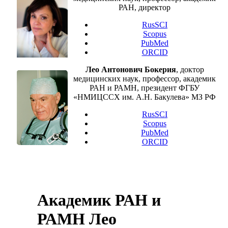
РАН, директор
RusSCI
Scopus
PubMed
ORCID
Лео Антонович Бокерия
, доктор
медицинских наук, профессор, академик
РАН и РАМН, президент ФГБУ
«НМИЦССХ им. А.Н. Бакулева» МЗ РФ
RusSCI
Scopus
PubMed
ORCID
Академик РАН и
РАМН Лео