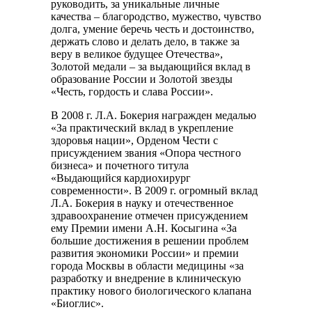
руководить, за уникальные личные
качества – благородство, мужество, чувство
долга, умение беречь честь и достоинство,
держать слово и делать дело, в также за
веру в великое будущее Отечества»,
Золотой медали – за выдающийся вклад в
образование России и Золотой звезды
«Честь, гордость и слава России».
В 2008 г. Л.А. Бокерия награжден медалью
«За практический вклад в укрепление
здоровья нации», Орденом Чести с
присуждением звания «Опора честного
бизнеса» и почетного титула
«Выдающийся кардиохирург
современности». В 2009 г. огромный вклад
Л.А. Бокерия в науку и отечественное
здравоохранение отмечен присуждением
ему Премии имени А.Н. Косыгина «За
большие достижения в решении проблем
развития экономики России» и премии
города Москвы в области медицины «за
разработку и внедрение в клиническую
практику нового биологического клапана
«Биоглис».