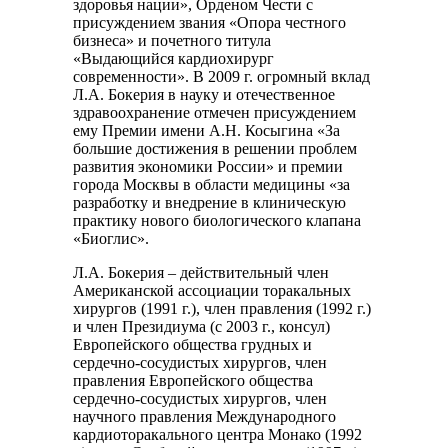
здоровья нации», Орденом Чести с
присуждением звания «Опора честного
бизнеса» и почетного титула
«Выдающийся кардиохирург
современности». В 2009 г. огромный вклад
Л.А. Бокерия в науку и отечественное
здравоохранение отмечен присуждением
ему Премии имени А.Н. Косыгина «За
большие достижения в решении проблем
развития экономики России» и премии
города Москвы в области медицины «за
разработку и внедрение в клиническую
практику нового биологического клапана
«Биоглис».
Л.А. Бокерия – действительный член
Американской ассоциации торакальных
хирургов (1991 г.), член правления (1992 г.)
и член Президиума (с 2003 г., консул)
Европейского общества грудных и
сердечно-сосудистых хирургов, член
правления Европейского общества
сердечно-сосудистых хирургов, член
научного правления Международного
кардиоторакального центра Монако (1992