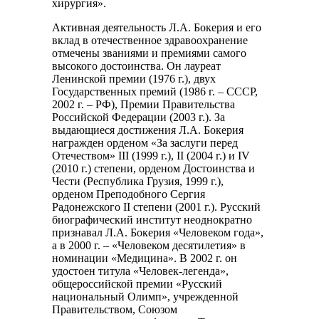
хирургия».
Активная деятельность Л.А. Бокерия и его
вклад в отечественное здравоохранение
отмечены званиями и премиями самого
высокого достоинства. Он лауреат
Ленинской премии (1976 г.), двух
Государственных премий (1986 г. – СССР,
2002 г. – РФ), Премии Правительства
Российской Федерации (2003 г.). За
выдающиеся достижения Л.А. Бокерия
награжден орденом «За заслуги перед
Отечеством» III (1999 г.), II (2004 г.) и IV
(2010 г.) степени, орденом Достоинства и
Чести (Республика Грузия, 1999 г.),
орденом Преподобного Сергия
Радонежского II степени (2001 г.). Русский
биографический институт неоднократно
признавал Л.А. Бокерия «Человеком года»,
а в 2000 г. – «Человеком десятилетия» в
номинации «Медицина». В 2002 г. он
удостоен титула «Человек-легенда»,
общероссийской премии «Русский
национальный Олимп», учрежденной
Правительством, Союзом