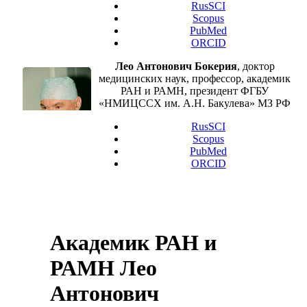
RusSCI
Scopus
PubMed
ORCID
Лео Антонович Бокерия
, доктор
медицинских наук, профессор, академик
РАН и РАМН, президент ФГБУ
«НМИЦССХ им. А.Н. Бакулева» МЗ РФ
RusSCI
Scopus
PubMed
ORCID
Академик РАН и
РАМН Лео
Антонович