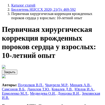
Каталог статей
Бюллетень НЦССХ 2020; 21(5): 469-592
Первичная хирургическая коррекция врожденных
пороков сердца у взрослых: 10-летний опыт
Первичная хирургическая
коррекция врожденных
пороков сердца у взрослых:
10-летний опыт
Закрыть
Авторы:
Подзолков В.П.,
Чиаурели М.Р.,
Минаев А.В.,
Самсонов В.Б.,
Данилов Т.Ю.,
Ковалев Д.В.,
Юрлов И.А.,
Ермоленко М.Л.,
Медведева О.И.,
Донцова В.И.,
Землянская
И.В.