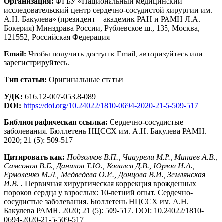
Организация:
ФГБУ «Национальный медицинский
исследовательский центр сердечно-сосудистой хирургии им.
А.Н. Бакулева» (президент – академик РАН и РАМН Л.А.
Бокерия) Минздрава России, Рублевское ш., 135, Москва,
121552, Российская Федерация
Email:
Чтобы получить доступ к Email, авторизуйтесь или
зарегистрируйтесь.
Тип статьи:
Оригинальные статьи
УДК:
616.12-007-053.8-089
DOI:
https://doi.org/10.24022/1810-0694-2020-21-5-509-517
Библиографическая ссылка:
Сердечно-сосудистые
заболевания. Бюллетень НЦССХ им. А.Н. Бакулева РАМН.
2020; 21 (5): 509-517
Цитировать как:
Подзолков В.П., Чиаурели М.Р., Минаев А.В.,
Самсонов В.Б., Данилов Т.Ю., Ковалев Д.В., Юрлов И.А.,
Ермоленко М.Л., Медведева О.И., Донцова В.И., Землянская
И.В. .
Первичная хирургическая коррекция врожденных
пороков сердца у взрослых: 10-летний опыт. Сердечно-
сосудистые заболевания. Бюллетень НЦССХ им. А.Н.
Бакулева РАМН. 2020; 21 (5): 509-517. DOI: 10.24022/1810-
0694-2020-21-5-509-517