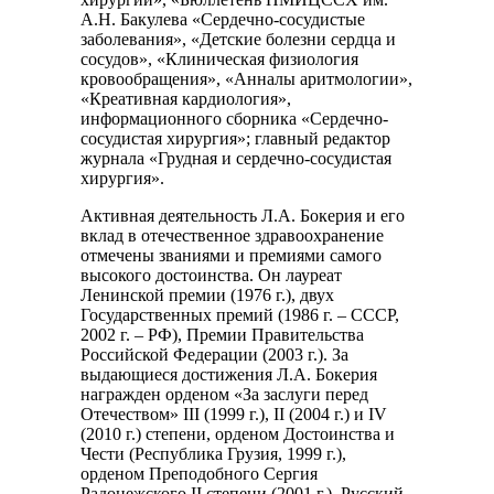
А.Н. Бакулева «Сердечно-сосудистые
заболевания», «Детские болезни сердца и
сосудов», «Клиническая физиология
кровообращения», «Анналы аритмологии»,
«Креативная кардиология»,
информационного сборника «Сердечно-
сосудистая хирургия»; главный редактор
журнала «Грудная и сердечно-сосудистая
хирургия».
Активная деятельность Л.А. Бокерия и его
вклад в отечественное здравоохранение
отмечены званиями и премиями самого
высокого достоинства. Он лауреат
Ленинской премии (1976 г.), двух
Государственных премий (1986 г. – СССР,
2002 г. – РФ), Премии Правительства
Российской Федерации (2003 г.). За
выдающиеся достижения Л.А. Бокерия
награжден орденом «За заслуги перед
Отечеством» III (1999 г.), II (2004 г.) и IV
(2010 г.) степени, орденом Достоинства и
Чести (Республика Грузия, 1999 г.),
орденом Преподобного Сергия
Радонежского II степени (2001 г.). Русский