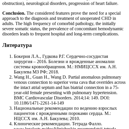
obstruction), neurological disorders, progression of heart failure.
Conclusion.
The considered features prove the need for a special
approach to the diagnosis and treatment of unoperated CHD in
adults. The high frequency of comorbid pathology, the initially
severe somatic status, the prevalence of concomitant hemodynamic
disorders leads to frequent hospital and long-term complications.
Литература
Бокерия Л.А., Гудкова Р.Г. Сердечно-сосудистая
хирургия – 2016. Болезни и врожденные аномалии
системы кровообращения. М.: НМИЦССХ им. А.Н.
Бакулева МЗ РФ; 2018.
Wang H., Guan H., Wang D. Partial anomalous pulmonary
venous connection to superior vena cava that overrides across
the intact atrial septum and has biatrial connection in a 75-
year-old female presenting with pulmonary hypertension.
BMC Cardiovascular Disorders. 2014;14: 149. DOI:
10.1186/1471-2261-14-149
Национальные рекомендации по ведению взрослых
пациентов с врожденными пороками сердца. М.:
НЦССХ им. А.Н. Бакулева; 2010.
Клинические рекомендации. Тетрада Фалло.
www.legalacts.ru/doc/klinicheskie-recomendatsii-tetrada-