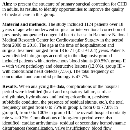
Aim:
to present the structure of primary surgical correction for CHD
in adults, its results, to identify opportunities to improve the quality
of medical care in this group.
Material and methods.
The study included 1124 patients over 18
years of age who underwent surgical or interventional correction of
previously unoperated congenital heart disease in Bakoulev National
Medical Research Center for Cardiovascular Surgery in the period
from 2008 to 2018. The age at the time of hospitalization and
surgical treatment ranged from 18 to 71 (35.1±12.4) years. Patients
were divided into groups according to the diagnosis: group I
included patients with arteriovenous blood shunts (80.5%), group II
– with valve pathology and obstructive lesions (12.0%), group III –
with conotruncal heart defects (7.5%). The total frequency of
concomitant and comorbid pathology is 47.7%.
Results.
When analyzing the data, complications of the hospital
period were identified (heart and respiratory failure, cardiac
arrhythmias, hydrothorax and hydropericardium, persistent
subfebrile condition, the presence of residual shunts, etc.), the total
frequency ranged from 0 to 75% in group I, from 0 to 77.8% in
group II, from 0 to 100% in group III. The overall hospital mortality
rate was 0.2%. Complications of long-term period were also
identified: cardiac arrhythmias, residual or secondary hemodynamic
disturbances (recanalization, valve insufficiency, blood flow