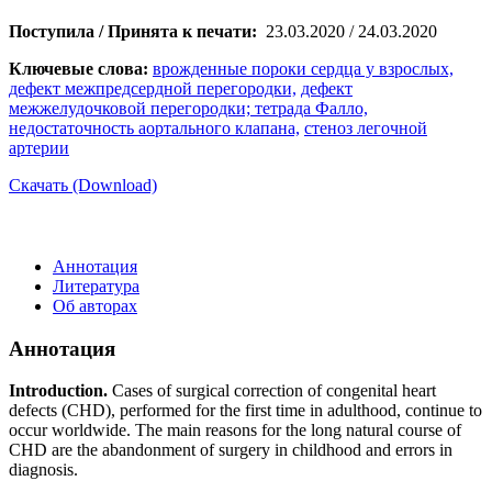
Поступила / Принята к печати:
23.03.2020 / 24.03.2020
Ключевые слова:
врожденные пороки сердца у взрослых,
дефект межпредсердной перегородки,
дефект
межжелудочковой перегородки; тетрада Фалло,
недостаточность аортального клапана,
стеноз легочной
артерии
Скачать (Download)
Аннотация
Литература
Об авторах
Аннотация
Introduction.
Cases of surgical correction of congenital heart
defects (CHD), performed for the first time in adulthood, continue to
occur worldwide. The main reasons for the long natural course of
CHD are the abandonment of surgery in childhood and errors in
diagnosis.