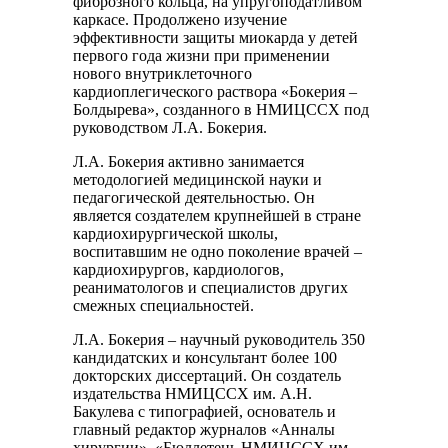
фиброзного кольца, на упругоподатливом
каркасе. Продолжено изучение
эффективности защиты миокарда у детей
первого года жизни при применении
нового внутриклеточного
кардиоплегического раствора «Бокерия –
Болдырева», созданного в НМИЦССХ под
руководством Л.А. Бокерия.
Л.А. Бокерия активно занимается
методологией медицинской науки и
педагогической деятельностью. Он
является создателем крупнейшей в стране
кардиохирургической школы,
воспитавшим не одно поколение врачей –
кардиохирургов, кардиологов,
реаниматологов и специалистов других
смежных специальностей.
Л.А. Бокерия – научный руководитель 350
кандидатских и консультант более 100
докторских диссертаций. Он создатель
издательства НМИЦССХ им. А.Н.
Бакулева с типографией, основатель и
главный редактор журналов «Анналы
хирургии», «Бюллетень НМИЦССХ им.