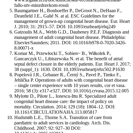
fallo-utv-minzdravkom-rossii
Baumgartner H., Bonhoeffer P., DeGroot N., DeHaan F.,
Deanfield J.E., Galié N. at al. ESC Guidelines for the
management of grown-up congenital heart disease. Eur. Heart
J. 2010; 31: 2915–57. DOI: 10.1093/eurheartj/ehq249
Gatzoulis M.A., Webb G.D., Daubeney P.E.F. Diagnosis and
management of adult congenital heart disease. Philadelphia:
Elsevier/Saunders; 2011. DOI: 10.1016/b978-0-7020-3426-
8.00071-x
Komar M., Przewłocki T., Sobien~ B., Wiłkolek P.,
Gancarczyk U., Libiszewska N. et al. The benefit of atrial
septal defect closure in the elderly patients. Eur. Heart J. 2017;
38 (suppl_1): 1630. DOI: 10.1093/eurheartj/ehx502.P1630
Popelová J.R., Gebauer R., Černý S., Pavel P., Timko F.,
Jehlička P. Operations of adults with congenital heart disease
– single center experience with 10 years results, cor et vasa.
2016; 58 (3): e317-e327. DOI: 10.1016/j.crvasa.2015.12.005
Mylotte D., Pilote L., Ionescu-Ittu R. Specialized adult
congenital heart disease care: the impact of policy on
mortality. Circulation. 2014; 129 (18): 1804–12. DOI:
10.1161/CIRCULATIONAHA.113.005817
Hudsmith L.E., Thorne S.A. Transition of care from
paediatric to adult services in cardiology. Arch. Dis.
Childhood. 2007; 92: 927–30 DOI: