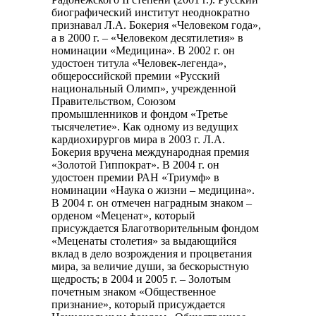
биографический институт неоднократно
признавал Л.А. Бокерия «Человеком года»,
а в 2000 г. – «Человеком десятилетия» в
номинации «Медицина». В 2002 г. он
удостоен титула «Человек-легенда»,
общероссийской премии «Русский
национальный Олимп», учрежденной
Правительством, Союзом
промышленников и фондом «Третье
тысячелетие». Как одному из ведущих
кардиохирургов мира в 2003 г. Л.А.
Бокерия вручена международная премия
«Золотой Гиппократ». В 2004 г. он
удостоен премии РАН «Триумф» в
номинации «Наука о жизни – медицина».
В 2004 г. он отмечен наградным знаком –
орденом «Меценат», который
присуждается Благотворительным фондом
«Меценаты столетия» за выдающийся
вклад в дело возрождения и процветания
мира, за величие души, за бескорыстную
щедрость; в 2004 и 2005 г. – Золотым
почетным знаком «Общественное
признание», который присуждается