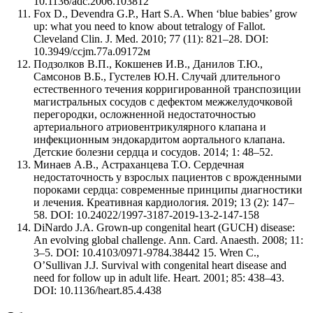
10.1136/adc.2006.103812
Fox D., Devendra G.P., Hart S.A. When ‘blue babies’ grow
up: what you need to know about tetralogy of Fallot.
Cleveland Clin. J. Med. 2010; 77 (11): 821–28. DOI:
10.3949/ccjm.77a.09172м
Подзолков В.П., Кокшенев И.В., Данилов Т.Ю.,
Самсонов В.Б., Густелев Ю.Н. Случай длительного
естественного течения корригированной транспозиции
магистральных сосудов с дефектом межжелудочковой
перегородки, осложненной недостаточностью
артериального атриовентрикулярного клапана и
инфекционным эндокардитом аортального клапана.
Детские болезни сердца и сосудов. 2014; 1: 48–52.
Минаев А.В., Астраханцева Т.О. Сердечная
недостаточность у взрослых пациентов с врожденными
пороками сердца: современные принципы диагностики
и лечения. Креативная кардиология. 2019; 13 (2): 147–
58. DOI: 10.24022/1997-3187-2019-13-2-147-158
DiNardo J.A. Grown-up congenital heart (GUCH) disease:
An evolving global challenge. Ann. Card. Anaesth. 2008; 11:
3–5. DOI: 10.4103/0971-9784.38442 15. Wren C.,
O’Sullivan J.J. Survival with congenital heart disease and
need for follow up in adult life. Heart. 2001; 85: 438–43.
DOI: 10.1136/heart.85.4.438