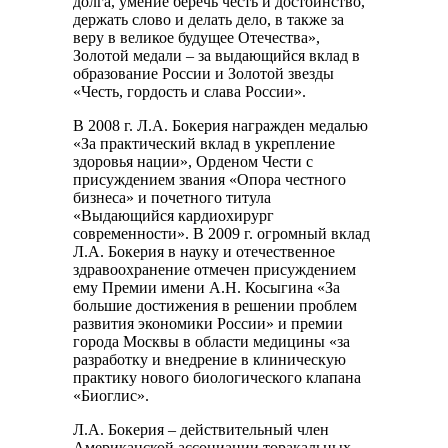
долга, умение беречь честь и достоинство,
держать слово и делать дело, в также за
веру в великое будущее Отечества»,
Золотой медали – за выдающийся вклад в
образование России и Золотой звезды
«Честь, гордость и слава России».
В 2008 г. Л.А. Бокерия награжден медалью
«За практический вклад в укрепление
здоровья нации», Орденом Чести с
присуждением звания «Опора честного
бизнеса» и почетного титула
«Выдающийся кардиохирург
современности». В 2009 г. огромный вклад
Л.А. Бокерия в науку и отечественное
здравоохранение отмечен присуждением
ему Премии имени А.Н. Косыгина «За
большие достижения в решении проблем
развития экономики России» и премии
города Москвы в области медицины «за
разработку и внедрение в клиническую
практику нового биологического клапана
«Биоглис».
Л.А. Бокерия – действительный член
Американской ассоциации торакальных