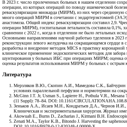
В 2023 г. число пролеченных больных в нашем отделении сохран
операции, из которых операций по поводу ишемической болезн
реваскуляризации миокарда (МИРМ), из них через срединную 
много операций МИРМ в сочетании с эндартерэктомией (ЭАЭ) 
анастомоза. Общий индекс реваскуляризации составил 2,9. Чре
операции МИРМ), госпитальная летальность составила 0,1%, хи
сравнении с 2022 г., когда в отделении не было летальных исхо
Основными направлениями научной работыо тделения в 2023 г
реконструкции левого желудочка на сокращающемся сердце в 
разработка и внедрение методик MICS в практику коронарной
клиническое применение эндоскопических методик для забора
шунтирования у больных ИБС при операциях МИРМ; оценка отд
оценка результатов использования МИРМ у больных с острым
Литература
Мерзляков В.Ю., Скопин А.И., Мамедова С.К., Байчурин 
условиях параллельной перфузии и нормотермии на сокращ
McGinn J.T. Jr, Usman S., Lapierre H., Pothula V.R., Mesana T.
(11 Suppl): 78–84. DOI: 10.1161/CIRCULATIONAHA.108.
Зеньков А.А., Исаев М.Н., Кондратьев Д.А., Чернов И.И
Клиническая и экспериментальная хирургия. Журнал имени 
Akowuah E., Burns D., Zacharias J., Kirmani B.H. Endoscopic 
Zenati M.A., Taylor K.B., Bitondo J. Harvesting the saphenous
DOI: 10.1016/B978-0-12-820348-4.00008-X