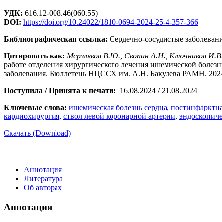
УДК:
616.12-008.46(060.55)
DOI:
https://doi.org/10.24022/1810-0694-2024-25-4-357-366
Библиографическая ссылка:
Сердечно-сосудистые заболевани
Цитировать как:
Мерзляков В.Ю., Скопин А.И., Ключников И.В.
работе отделения хирургического лечения ишемической боле
заболевания. Бюллетень НЦССХ им. А.Н. Бакулева РАМН. 2024; 
Поступила / Принята к печати:
16.08.2024 / 21.08.2024
Ключевые слова:
ишемическая болезнь сердца,
постинфарктна
кардиохирургия,
ствол левой коронарной артерии,
эндоскопиче
Скачать (Download)
Аннотация
Литература
Об авторах
Аннотация