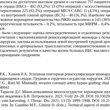
илось на достаточно высоком уровне и составило 757 пациентов (
и сердца (ИБС) – 402 (93,2%): 13 (3%) операций с искусственн
стернотомию 225 (92,2%), операций MICS CABG 11 (4,5%), опер
из внутренней сонной артерии (ВСА) – 40 (16,3%). Наиболее ч
скожное коронарное вмешательство (ЧКВ) выполнено в 145 (36%) 
рургическая летальность – 0,2%, летальность при МИРМ – 0,4%.
дов.
. были следующие: оценка непосредственных и отдаленных резу
сочетании с малоинвазивной реваскуляризацией миокарда у бол
 хирургии; тактика использования левой внутренней грудной а
 венозных и артериальных трансплантатов; совершенствование 
аленных результатов и качества жизни больных ИБС высокого 
 коронарным синдромом.
Р.К., Хазиев Р.А. Успешная повторная реваскуляризация миокард
ающемся сердце. Грудная и сердечно-сосудистая хирургия. 2023;
G., Ruel M. Minimally invasive coronary artery bypass grafting: dual c
840041
., Тарасов Д.Г. Мини-инвазивное многососудистое коронарное шу
академика Б.В. Петровского. 2021; 9 (4): 20–28. DOI: 10.33029
vein harvesting. J. Thorac. Dis. 2021; 13 (3): 1899–1908. DOI: 10.21
 vein. In: Gaudino M.F., Glineur D. (Eds.). Technical aspects of mode