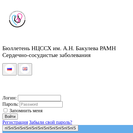
Бюллетень НЦССХ им. А.Н. Бакулева РАМН
Сердечно-сосудистые заболевания
Логин:
Пароль:
Запомнить меня
Регистрация
Забыли свой пароль?
пїЅпїЅпїЅпїЅпїЅпїЅпїЅпїЅпїЅпїЅпїЅпїЅ