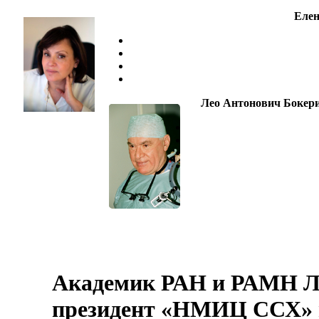
Елен
Лео Антонович Бокер
Академик РАН и РАМН Л
президент «НМИЦ ССХ» и