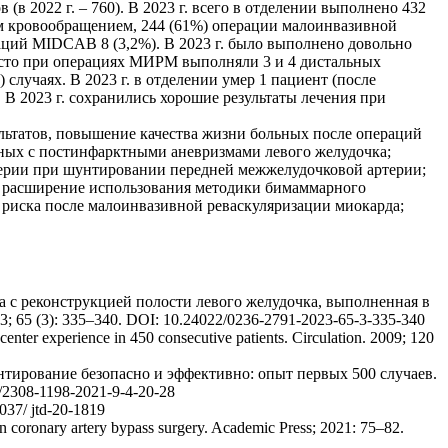
в 2022 г. – 760). В 2023 г. всего в отделении выполнено 432
ым кровообращением, 244 (61%) операции малоинвазивной
аций MIDCAB 8 (3,2%). В 2023 г. было выполнено довольно
асто при операциях МИРМ выполняли 3 и 4 дистальных
случаях. В 2023 г. в отделении умер 1 пациент (после
 В 2023 г. сохранились хорошие результаты лечения при
льтатов, повышение качества жизни больных после операций
ьных с постинфарктными аневризмами левого желудочка;
ртерии при шунтировании передней межжелудочковой артерии;
и расширение использования методики бимаммарного
риска после малоинвазивной реваскуляризации миокарда;
а с реконструкцией полости левого желудочка, выполненная в
 65 (3): 335–340. DOI: 10.24022/0236-2791-2023-65-3-335-340
enter experience in 450 consecutive patients. Circulation. 2009; 120
нтирование безопасно и эффективно: опыт первых 500 случаев.
/2308-1198-2021-9-4-20-28
037/ jtd-20-1819
rn coronary artery bypass surgery. Academic Press; 2021: 75–82.