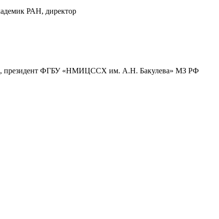
кадемик РАН, директор
МН, президент ФГБУ «НМИЦССХ им. А.Н. Бакулева» МЗ РФ