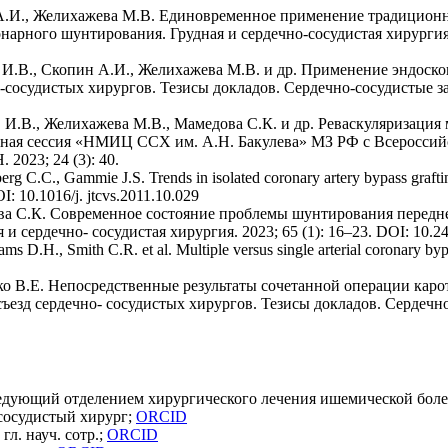
А.И., Желихажева М.В. Единовременное применение традиционно
рного шунтирования. Грудная и сердечно-сосудистая хирургия. 2
 И.В., Скопин А.И., Желихажева М.В. и др. Применение эндоско
сосудистых хирургов. Тезисы докладов. Сердечно-сосудистые з
 И.В., Желихажева М.В., Мамедова С.К. и др. Реваскуляризация
ная сессия «НМИЦ ССХ им. А.Н. Бакулева» МЗ РФ с Всероссий
2023; 24 (3): 40.
rg C.C., Gammie J.S. Trends in isolated coronary artery bypass graftin
I: 10.1016/j. jtcvs.2011.10.029
ва С.К. Современное состояние проблемы шунтирования передн
 сердечно- сосудистая хирургия. 2023; 65 (1): 16–23. DOI: 10.2
ms D.H., Smith C.R. et al. Multiple versus single arterial coronary byp
о В.Е. Непосредственные результаты сочетанной операции кар
езд сердечно- сосудистых хирургов. Тезисы докладов. Сердечн
аведующий отделением хирургического лечения ишемической бол
-сосудистый хирург;
ORCID
л. науч. сотр.;
ORCID