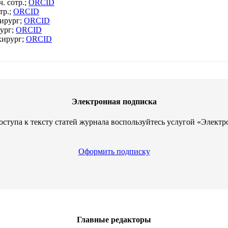
. сотр.;
ORCID
тр.;
ORCID
хирург;
ORCID
рург;
ORCID
хирург;
ORCID
Электронная подписка
оступа к тексту статей журнала воспользуйтесь услугой «Электр
Оформить подписку
Главные редакторы