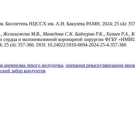
я. Бюллетень НЦССХ им. А.Н. Бакулева РАМН. 2024; 25 (4): 357
, Желихажева М.В., Мамедова С.К. Байчурин Р.К., Хазиев Р.А., К
зни сердца и малоинвазивной коронарной хирургии ФГБУ «НМИЦ
25 (4): 357-366. DOI: 10.24022/1810-0694-2024-25-4-357-366
я аневризма левого желудочка,
операция реваскуляризации миок
ский забор кондуитов