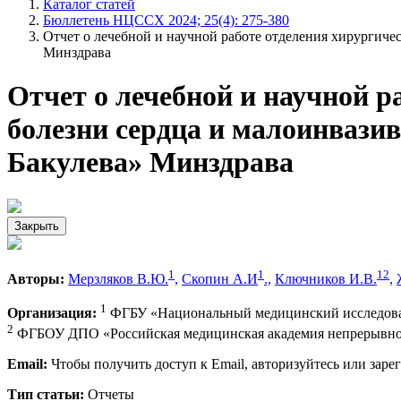
Каталог статей
Бюллетень НЦССХ 2024; 25(4): 275-380
Отчет о лечебной и научной работе отделения хирурги
Минздрава
Отчет о лечебной и научной 
болезни сердца и малоинваз
Бакулева» Минздрава
Закрыть
1
1
1
2
Авторы:
Мерзляков В.Ю.
,
Скопин А.И
.,
Ключников И.В.
,
1
Организация:
ФГБУ «Национальный медицинский исследовате
2
ФГБОУ ДПО «Российская медицинская академия непрерывного
Email:
Чтобы получить доступ к Email, авторизуйтесь или заре
Тип статьи:
Отчеты