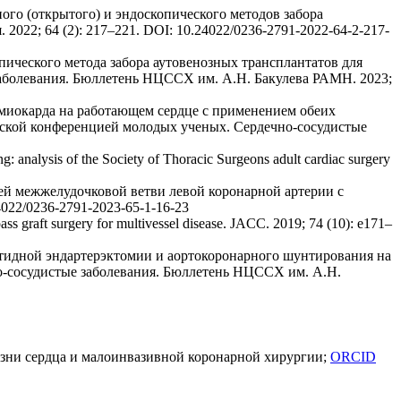
го (открытого) и эндоскопического методов забора
022; 64 (2): 217–221. DOI: 10.24022/0236-2791-2022-64-2-217-
пического метода забора аутовенозных трансплантатов для
аболевания. Бюллетень НЦССХ им. А.Н. Бакулева РАМН. 2023;
 миокарда на работающем сердце с применением обеих
ской конференцией молодых ученых. Сердечно-сосудистые
g: analysis of the Society of Thoracic Surgeons adult cardiac surgery
ей межжелудочковой ветви левой коронарной артерии с
4022/0236-2791-2023-65-1-16-23
ass graft surgery for multivessel disease. JACC. 2019; 74 (10): e171–
отидной эндартерэктомии и аортокоронарного шунтирования на
о-сосудистые заболевания. Бюллетень НЦССХ им. А.Н.
езни сердца и малоинвазивной коронарной хирургии;
ORCID