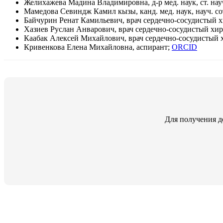
Желихажева Мадина Владимировна, д-р мед. наук, ст. науч
Мамедова Севиндж Камил кызы, канд. мед. наук, науч. со
Байчурин Ренат Камильевич, врач сердечно-сосудистый 
Хазиев Руслан Анварович, врач сердечно-сосудистый хи
Каабак Алексей Михайлович, врач сердечно-сосудистый 
Кривенкова Елена Михайловна, аспирант;
ORCID
Для получения д