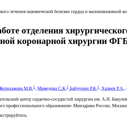
ческого лечения ишемической болезни сердца и малоинвазивной
работе отделения хирургическо
ивной коронарной хирургии Ф
1
1
1
Желихажева М.В.
,
Мамедова С.К.
Байчурин Р.К.
,
Хазиев Р.А.,
льский центр сердечно-сосудистой хирургии им. А.Н. Бакулев
 профессионального образования» Минздрава России, Москва,
гистрируйтесь.