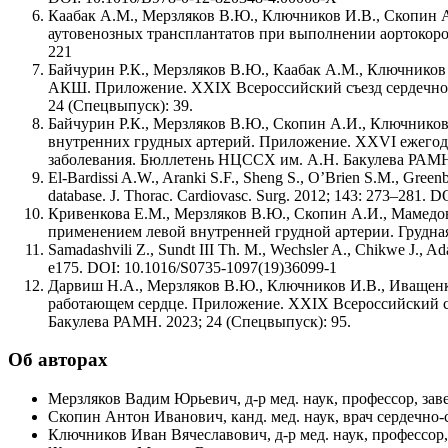
Каабак А.М., Мерзляков В.Ю., Ключников И.В., Скопин 
аутовенозных трансплантатов при выполнении аортокорона
221
Байчурин Р.К., Мерзляков В.Ю., Каабак А.М., Ключников
АКШ. Приложение. XXIХ Всероссийский съезд сердечно-
24 (Спецвыпуск): 39.
Байчурин Р.К., Мерзляков В.Ю., Скопин А.И., Ключников
внутренних грудных артерий. Приложение. XXVI ежегод
заболевания. Бюллетень НЦССХ им. А.Н. Бакулева РАМН. 
El-Bardissi A.W., Aranki S.F., Sheng S., O’Brien S.M., Greenbe
database. J. Thorac. Cardiovasc. Surg. 2012; 143: 273–281. DO
Кривенкова Е.М., Мерзляков В.Ю., Скопин А.И., Мамедо
применением левой внутренней грудной артерии. Грудная и
Samadashvili Z., Sundt III Th. M., Wechsler A., Chikwe J., Ada
e175. DOI: 10.1016/S0735-1097(19)36099-1
Дарвиш Н.А., Мерзляков В.Ю., Ключников И.В., Иващенк
работающем сердце. Приложение. XXIХ Всероссийский съ
Бакулева РАМН. 2023; 24 (Спецвыпуск): 95.
Об авторах
Мерзляков Вадим Юрьевич, д-р мед. наук, профессор, з
Скопин Антон Иванович, канд. мед. наук, врач сердечно
Ключников Иван Вячеславович, д-р мед. наук, профессор, г