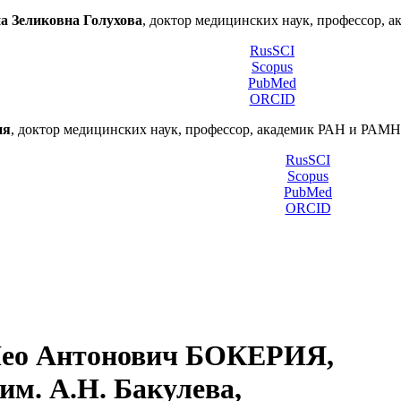
а Зеликовна Голухова
, доктор медицинских наук, профессор, а
RusSCI
Scopus
PubMed
ORCID
ия
, доктор медицинских наук, профессор, академик РАН и РА
RusSCI
Scopus
PubMed
ORCID
ео Антонович БОКЕРИЯ,
м. А.Н. Бакулева,