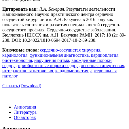
Цитировать как:
Л.А. Бокерия.
Результаты деятельности
Национального Научно-практического центра сердечно-
сосудистой хирургии им. А.Н. Бакулева в 2016 году как
показатель состояния и развития специальностей сердечно-
сосудистого профиля. Сердечно-сосудистые заболевания.
Бюллетень НЦССХ им. А.Н. Бакулева РАМН. 2017; 18 (2): 89-
238. DOI: 10.24022/1810-0694-2017-18-2-89-238.
Ключевые слова:
сердечно-сосудистая хирургия,
кардиология,
функциональная диагностика,
кардиоплегия,
биотехнология,
нарушения ритма,
врожденные пороки
сердца,
приобретенные пороки сердца,
легочная гипертензия,
интерактивная патология,
кардиомиопатия,
артериальная
патолог
Скачать (Download)
Аннотация
Литература
Об авторах
Аннотация