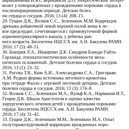
Барышникова И.Ю., Беришвили Д.О. Некротический энтеро-
колит у новорожденных с врожденными пороками сердца в
послеоперационном периоде. Детские болез-
ни сердца и сосудов. 2016; 13 (4): 208–15.
29. Гущин Д.К., Волков С.С., Зеленикин М.М. Коррекция
дренажа добавочной левой верхней полой вены в ле-
вое предсердие, сочетающегося с промежуточной формой
атриовентрикулярного канала, у ребенка ран-
него возраста. Бюллетень НЦССХ им. А.Н. Бакулева РАМН.
2016; 17 (5): 49–51.
30. Бокерия Л.А., Иващенко Д.К. Синдром Бланда-Уайта-
Гарланда: этиопатогенетические особенности меха-
нических осложнений. Детские болезни сердца и сосудов.
2016; 13 (1): 23–32.
31. Рогова Т.В., Ким А.И., Александрова С.А., Григорьян
А.М. Редкие формы источника легочного кровотока
при тетраде Фалло с атрезией легочной артерии. Детские
болезни сердца и сосудов. 2016; 13 (3): 174–8.
32. Волков С.С., Зеленикин М.А., Вульф К.А., Нармания И.Т.,
Гущин Д.К. Шкала Аристотеля в оценке качества
хирургического лечения детей с врожденными пороками
сердца. Бюллетень НЦССХ им. А.Н. Бакулева РАМН.
2016; 17 (4): 31–42.
33. Гущин Д.К., Зеленикин М.М., Зеленикин М.А. Опыт
полуторажелудочковой коррекции врожденных поро-