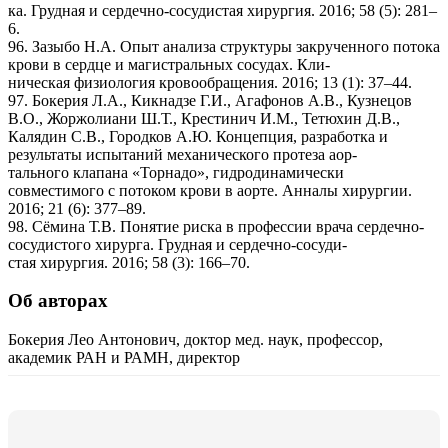
ка. Грудная и сердечно-сосудистая хирургия. 2016; 58 (5): 281–
6.
96. Зазыбо Н.А. Опыт анализа структуры закрученного потока
крови в сердце и магистральных сосудах. Кли-
ническая физиология кровообращения. 2016; 13 (1): 37–44.
97. Бокерия Л.А., Кикнадзе Г.И., Агафонов А.В., Кузнецов
В.О., Жоржолиани Ш.Т., Крестинич И.М., Тетюхин Д.В.,
Калядин С.В., Городков А.Ю. Концепция, разработка и
результаты испытаний механического протеза аор-
тального клапана «Торнадо», гидродинамически
совместимого с потоком крови в аорте. Анналы хирургии.
2016; 21 (6): 377–89.
98. Сёмина Т.В. Понятие риска в профессии врача сердечно-
сосудистого хирурга. Грудная и сердечно-сосуди-
стая хирургия. 2016; 58 (3): 166–70.
Об авторах
Бокерия Лео Антонович, доктор мед. наук, профессор,
академик РАН и РАМН, директор