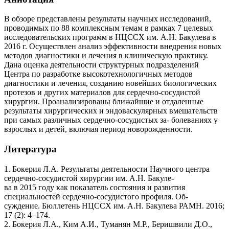
В обзоре представлены результаты научных исследований,
проводимых по 88 комплексным темам в рамках 7 целевых
исследовательских программ в НЦССХ им. А.Н. Бакулева в
2016 г. Осуществлен анализ эффективности внедрения новых
методов диагностики и лечения в клиническую практику.
Дана оценка деятельности структурных подразделений
Центра по разработке высокотехнологичных методов
диагностики и лечения, созданию новейших биологических
протезов и других материалов для сердечно-сосудистой
хирургии. Проанализированы ближайшие и отдаленные
результаты хирургических и эндоваскулярных вмешательств
при самых различных сердечно-сосудистых за- болеваниях у
взрослых и детей, включая период новорожденности.
Литература
1. Бокерия Л.А. Результаты деятельности Научного центра
сердечно-сосудистой хирургии им. А.Н. Бакуле-
ва в 2015 году как показатель состояния и развития
специальностей сердечно-сосудистого профиля. Об-
суждение. Бюллетень НЦССХ им. А.Н. Бакулева РАМН. 2016;
17 (2): 4–174.
2. Бокерия Л.А., Ким А.И., Туманян М.Р., Беришвили Д.О.,