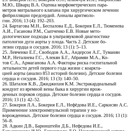
М.Ю., Шварц В.А. Оценка морфометрических пара-
метров митрального клапана при хирургическом лечении
фибрилляции предсердий. Анналы аритмоло-
гии. 2016; 13 (4): 192–203.
24. Бартагова М.Н., Беспалова Е.Д., Бокерия Е.Л., Тюменева
А.И., Гасанова Р.М., Сыпченко Е.В. Новые мето-
дологические подходы в ультразвуковой диагностике
патологии дуги аорты у плода. Часть 2. Детские бо-
лезни сердца и сосудов. 2016; 13 (1): 5–13.
25. Левченко Е.Г., Свободов А.А., Андерсон А.Г., Туманян
М.Р., Неталиева Г.С., Алекян Б.Г., Абрамян М.А., Ко-
тов С.А., Армаганова А.А. Факторы риска госпитальной
летальности детей первого года жизни с коаркта-
цией аорты (анализ 853 историй болезни). Детские болезни
сердца и сосудов. 2016; 13 (3): 140–50.
26. Шаталов К.В., Джиджихия К.М. Экстракардиальный
кондуит из яремной вены быка в хирургии врож-
денных пороков сердца. Детские болезни сердца и сосудов.
2016; 13 (1): 42–52.
27. Бокерия Л.А., Бокерия Е.Л., Нефёдова И.Е., Саркисян А.С.
Применение электроимпульсной терапии у но-
ворожденных. Детские болезни сердца и сосудов. 2016; 13 (1):
56–8.
28. Адкин Д.В., Баринштейн Д.Б., Нефедова И.Е.,