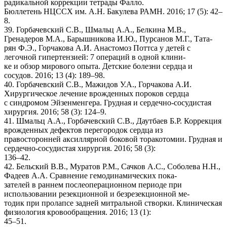
радикальной коррекции тетрады Фалло.
Бюллетень НЦССХ им. А.Н. Бакулева РАМН. 2016; 17 (5): 42–
8.
39. Горбачевский С.В., Шмальц А.А., Белкина М.В.,
Гренадеров М.А., Барышникова И.Ю., Пурсанов М.Г., Тата-
рян Ф.Э., Горчакова А.И. Анастомоз Поттса у детей с
легочной гипертензией: 7 операций в одной клини-
ке и обзор мирового опыта. Детские болезни сердца и
сосудов. 2016; 13 (4): 189–98.
40. Горбачевский С.В., Мажидов У.А., Горчакова А.И.
Хирургическое лечение врожденных пороков сердца
с синдромом Эйзенменгера. Грудная и сердечно-сосудистая
хирургия. 2016; 58 (3): 124–9.
41. Шмальц А.А., Горбачевский С.В., Даутбаев Б.Р. Коррекция
врожденных дефектов перегородок сердца из
правосторонней аксиллярной боковой торакотомии. Грудная и
сердечно-сосудистая хирургия. 2016; 58 (3):
136–42.
42. Бельский В.В., Муратов Р.М., Сачков А.С., Соболева Н.Н.,
Фадеев А.А. Сравнение гемодинамических пока-
зателей в раннем послеоперационном периоде при
использовании резекционной и безрезекционной ме-
тодик при пролапсе задней митральной створки. Клиническая
физиология кровообращения. 2016; 13 (1):
45–51.