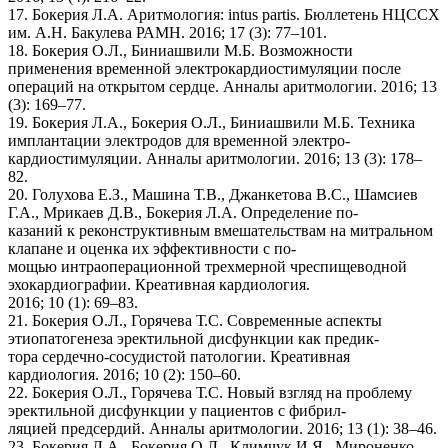
17. Бокерия Л.А. Аритмология: intus partis. Бюллетень НЦССХ
им. А.Н. Бакулева РАМН. 2016; 17 (3): 77–101.
18. Бокерия О.Л., Биниашвили М.Б. Возможности
применения временной электрокардиостимуляции после
операций на открытом сердце. Анналы аритмологии. 2016; 13
(3): 169–77.
19. Бокерия Л.А., Бокерия О.Л., Биниашвили М.Б. Техника
имплантации электродов для временной электро-
кардиостимуляции. Анналы аритмологии. 2016; 13 (3): 178–
82.
20. Голухова Е.З., Машина Т.В., Джанкетова В.С., Шамсиев
Г.А., Мрикаев Д.В., Бокерия Л.А. Определение по-
казаний к реконструктивным вмешательствам на митральном
клапане и оценка их эффективности с по-
мощью интраоперационной трехмерной чреспищеводной
эхокардиографии. Креативная кардиология.
2016; 10 (1): 69–83.
21. Бокерия О.Л., Горячева Т.С. Современные аспекты
этиопатогенеза эректильной дисфункции как предик-
тора сердечно-сосудистой патологии. Креативная
кардиология. 2016; 10 (2): 150–60.
22. Бокерия О.Л., Горячева Т.С. Новый взгляд на проблему
эректильной дисфункции у пациентов с фибрил-
ляцией предсердий. Анналы аритмологии. 2016; 13 (1): 38–46.
23. Бокерия Л.А., Бокерия О.Л., Климчук И.Я., Мироненко