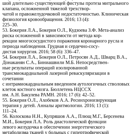
шой длительно существующей фистулы протеза митрального
клапана, осложненной тяжелой трехствор-
чатой и правожелудочковой недостаточностью. Клиническая
физиология кровообращения. 2016; 13 (4):
225–30.
53. Бокерия Л.А., Бокерия О.Л., Кудзоева З.Ф. Мета-анализ
риска осложнений в зависимости от метода кор-
рекции многососудистого поражения коронарного русла и
периода наблюдения. Грудная и сердечно-сосу-
дистая хирургия. 2016; 58 (6): 336–47.
54. Бокерия Л.А., Бокерия О.Л., Петросян А.Д., Шварц В.А.,
Донаканян С.А., Биниашвили М.Б. Непосредствен-
ные результаты операций изолированной
трансмиокардиальной лазерной реваскуляризации в
сочетании
с интрамиокардиальным введением аутологичных стволовых
клеток костного мозга. Бюллетень НЦССХ
им. А.Н. Бакулева РАМН. 2016; 17 (6): 42–52.
55. Бокерия О.Л., Ахобеков А.А. Ресинхронизирующая
терапия у детей. Анналы аритмологии. 2016; 13 (1):
111–24.
56. Колоскова Н.Н., Купряшов А.А., Плющ М.Г., Берсенева
М.И., Бокерия Л.А. Роль диастолической функции
левого желудочка в обеспечении энергетического
метаболизма тканей у больных с гипертрофической