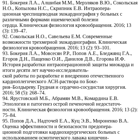
91. Бокерия Л.А., Алшибая М.М., Мерзляков В.Ю., Сокольская
Н.О., Копылова Н.С., Скрипник Е.В. Интраопера-
ционная чреспищеводная эхокардиография у больных с
различными формами ишемической болезни
сердца. Клиническая физиология кровообращения. 2016; 13
(3): 139–47.
92. Сокольская Н.О., Савельева Е.М. Современные
возможности трехмерной эхокардиографии. Клиническая
физиология кровообращения. 2016; 13 (2): 93–101.
93. Бокерия Л.А., Мовсесян Р.Р., Попов А.Е., Бледжянц Г.А.,
Егоров Д.Н., Пащенко О.И., Данилов Д.В., Егорова И.Ф.
История разработки интраоперационной защиты миокарда и
итоги десяти лет научно-исследователь-
ской работы по разработке и внедрению отечественного
кардиоплегического АСН-раствора по Боке-
рия–Болдыреву. Грудная и сердечно-сосудистая хирургия.
2016; 58 (5): 268–74.
94. Ярустовский М.Б., Абрамян М.В., Комардина Е.В.
Этиология и патогенез острой печеночной недостаточ-
ности. Клиническая физиология кровообращения. 2016; 13 (2):
75–84.
95. Попов Д.А., Надточей Е.А., Куц Э.В., Мироненко В.А.
Оценка эффективности и безопасности предопера-
ционной подготовки кардиохирургических больных с
использованием осмотического лаважа кишечни-