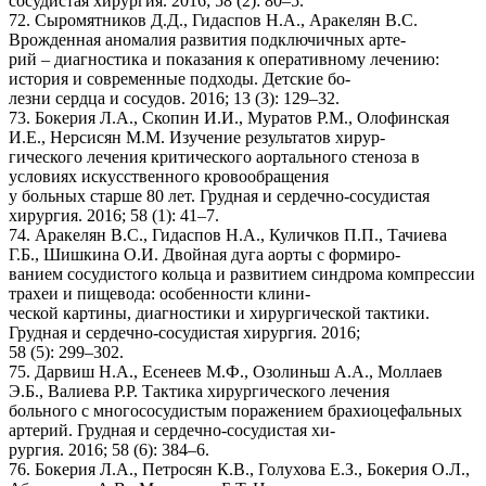
сосудистая хирургия. 2016; 58 (2): 80–5.
72. Сыромятников Д.Д., Гидаспов Н.А., Аракелян В.С.
Врожденная аномалия развития подключичных арте-
рий – диагностика и показания к оперативному лечению:
история и современные подходы. Детские бо-
лезни сердца и сосудов. 2016; 13 (3): 129–32.
73. Бокерия Л.А., Скопин И.И., Муратов Р.М., Олофинская
И.Е., Нерсисян М.М. Изучение результатов хирур-
гического лечения критического аортального стеноза в
условиях искусственного кровообращения
у больных старше 80 лет. Грудная и сердечно-сосудистая
хирургия. 2016; 58 (1): 41–7.
74. Аракелян В.С., Гидаспов Н.А., Куличков П.П., Тачиева
Г.Б., Шишкина О.И. Двойная дуга аорты с формиро-
ванием сосудистого кольца и развитием синдрома компрессии
трахеи и пищевода: особенности клини-
ческой картины, диагностики и хирургической тактики.
Грудная и сердечно-сосудистая хирургия. 2016;
58 (5): 299–302.
75. Дарвиш Н.А., Есенеев М.Ф., Озолиньш А.А., Моллаев
Э.Б., Валиева Р.Р. Тактика хирургического лечения
больного с многососудистым поражением брахиоцефальных
артерий. Грудная и сердечно-сосудистая хи-
рургия. 2016; 58 (6): 384–6.
76. Бокерия Л.А., Петросян К.В., Голухова Е.З., Бокерия О.Л.,