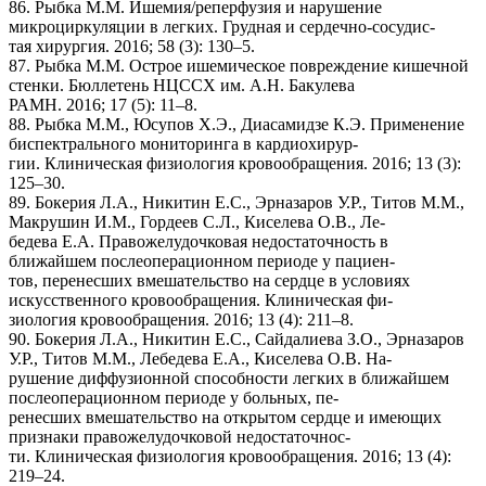
86. Рыбка М.М. Ишемия/реперфузия и нарушение
микроциркуляции в легких. Грудная и сердечно-сосудис-
тая хирургия. 2016; 58 (3): 130–5.
87. Рыбка М.М. Острое ишемическое повреждение кишечной
стенки. Бюллетень НЦССХ им. А.Н. Бакулева
РАМН. 2016; 17 (5): 11–8.
88. Рыбка М.М., Юсупов Х.Э., Диасамидзе К.Э. Применение
биспектрального мониторинга в кардиохирур-
гии. Клиническая физиология кровообращения. 2016; 13 (3):
125–30.
89. Бокерия Л.А., Никитин Е.С., Эрназаров У.Р., Титов М.М.,
Макрушин И.М., Гордеев С.Л., Киселева О.В., Ле-
бедева Е.А. Правожелудочковая недостаточность в
ближайшем послеоперационном периоде у пациен-
тов, перенесших вмешательство на сердце в условиях
искусственного кровообращения. Клиническая фи-
зиология кровообращения. 2016; 13 (4): 211–8.
90. Бокерия Л.А., Никитин Е.С., Сайдалиева З.О., Эрназаров
У.Р., Титов М.М., Лебедева Е.А., Киселева О.В. На-
рушение диффузионной способности легких в ближайшем
послеоперационном периоде у больных, пе-
ренесших вмешательство на открытом сердце и имеющих
признаки правожелудочковой недостаточнос-
ти. Клиническая физиология кровообращения. 2016; 13 (4):
219–24.