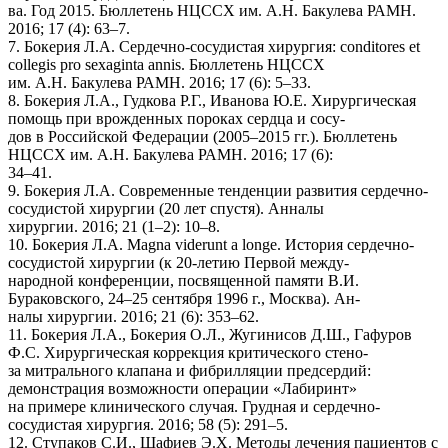
ва. Год 2015. Бюллетень НЦССХ им. А.Н. Бакулева РАМН.
2016; 17 (4): 63–7.
7. Бокерия Л.А. Сердечно-сосудистая хирургия: conditores et
collegis pro sexaginta annis. Бюллетень НЦССХ
им. А.Н. Бакулева РАМН. 2016; 17 (6): 5–33.
8. Бокерия Л.А., Гудкова Р.Г., Иванова Ю.Е. Хирургическая
помощь при врожденных пороках сердца и сосу-
дов в Российской Федерации (2005–2015 гг.). Бюллетень
НЦССХ им. А.Н. Бакулева РАМН. 2016; 17 (6):
34–41.
9. Бокерия Л.А. Современные тенденции развития сердечно-
сосудистой хирургии (20 лет спустя). Анналы
хирургии. 2016; 21 (1–2): 10–8.
10. Бокерия Л.А. Magna viderunt a longe. История сердечно-
сосудистой хирургии (к 20-летию Первой между-
народной конференции, посвященной памяти В.И.
Бураковского, 24–25 сентября 1996 г., Москва). Ан-
налы хирургии. 2016; 21 (6): 353–62.
11. Бокерия Л.А., Бокерия О.Л., Жугинисов Д.Ш., Гафуров
Ф.С. Хирургическая коррекция критического стено-
за митрального клапана и фибрилляции предсердий:
демонстрация возможности операции «Лабиринт»
на примере клинического случая. Грудная и сердечно-
сосудистая хирургия. 2016; 58 (5): 291–5.
12. Ступаков С.И., Шафиев Э.Х. Методы лечения пациентов с