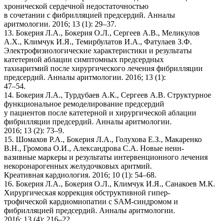
хронической сердечной недостаточностью
в сочетании с фибрилляцией предсердий. Анналы
аритмологии. 2016; 13 (1): 29–37.
13. Бокерия Л.А., Бокерия О.Л., Сергеев А.В., Меликулов
А.Х., Климчук И.Я., Темирбулатов И.А., Фатулаев З.Ф.
Электрофизиологические характеристики и результаты
катетерной аблации симптомных предсердных
тахиаритмий после хирургического лечения фибрилляции
предсердий. Анналы аритмологии. 2016; 13 (1):
47–54.
14. Бокерия Л.А., Турдубаев А.К., Сергеев А.В. Структурное
функциональное ремоделирование предсердий
у пациентов после катетерной и хирургической аблации
фибрилляции предсердий. Анналы аритмологии.
2016; 13 (2): 73–9.
15. Шомахов Р.А., Бокерия Л.А., Голухова Е.З., Макаренко
В.Н., Громова О.И., Александрова С.А. Новые неин-
вазивные маркеры и результаты интервенционного лечения
некоронарогенных желудочковых аритмий.
Креативная кардиология. 2016; 10 (1): 54–68.
16. Бокерия Л.А., Бокерия О.Л., Климчук И.Я., Санакоев М.К.
Хирургическая коррекция обструктивной гипер-
трофической кардиомиопатии с SAM-синдромом и
фибрилляцией предсердий. Анналы аритмологии.
2016; 13 (4): 216–22.