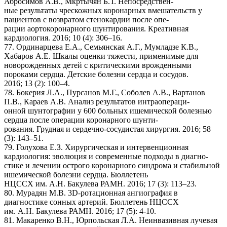
Абросимов А.В., Мкртычян Б.Т. Непосредствен-
ные результаты чрескожных коронарных вмешательств у
пациентов с возвратом стенокардии после опе-
рации аортокоронарного шунтирования. Креативная
кардиология. 2016; 10 (4): 306–16.
77. Ординарцева Е.А., Семьянская А.Г., Мумладзе К.В.,
Хабаров А.Е. Шкалы оценки тяжести, применимые для
новорожденных детей с критическими врожденными
пороками сердца. Детские болезни сердца и сосудов.
2016; 13 (2): 100–4.
78. Бокерия Л.А., Пурсанов М.Г., Соболев А.В., Вартанов
П.В., Караев А.В. Анализ результатов интраопераци-
онной шунтографии у 600 больных ишемической болезнью
сердца после операции коронарного шунти-
рования. Грудная и сердечно-сосудистая хирургия. 2016; 58
(3): 143–51.
79. Голухова Е.З. Хирургическая и интервенционная
кардиология: эволюция и современные подходы в диагно-
стике и лечении острого коронарного синдрома и стабильной
ишемической болезни сердца. Бюллетень
НЦССХ им. А.Н. Бакулева РАМН. 2016; 17 (3): 113–23.
80. Мурадян М.В. 3D-ротационная ангиография в
диагностике сонных артерий. Бюллетень НЦССХ
им. А.Н. Бакулева РАМН. 2016; 17 (5): 4-10.
81. Макаренко В.Н., Юрпольская Л.А. Неинвазивная лучевая