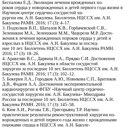
Беспалова Е.Д. Эволюция лечения врожденных по-
роков сердца у новорожденных и детей первого года жизни в
Научном центре сердечно-сосудистой хи-
рургии им. А.Н. Бакулева. Бюллетень НЦССХ им. А.Н.
Бакулева РАМН. 2016; 17 (3): 4–17.
3. Подзолков В.П., Шаталов К.В., Горбачевский С.В.,
Зеленикин М.А., Зеленикин М.М., Чиаурели М.Р. Дости-
жения в лечении врожденных пороков сердца у детей и
взрослых в НЦССХ им. А.Н. Бакулева за послед-
ние 10 лет. Бюллетень НЦССХ им. А.Н. Бакулева РАМН.
2016; 17 (3): 18–26.
4. Аракелян В.С., Дарвиш Н.А., Прядко С.И. Достижения
НЦССХ им. А.Н. Бакулева в области сосудистой
хирургии за последние 10 лет. Бюллетень НЦССХ им. А.Н.
Бакулева РАМН. 2016; 17 (3): 102–12.
5. Бокерия Л.А., Городков А.Ю., Новикова С.П., Бритиков
Д.В., Фадеев А.А. Достижения экспериментальной
кардиохирургии в ФГБУ «Научный центр сердечно-
сосудистой хирургии им. А.Н. Бакулева» Минздрава
России за последние 10 лет. Бюллетень НЦССХ им. А.Н.
Бакулева РАМН. 2016; 17 (3): 145–58.
6. Ким А.И., Рогова Т.В., Григорьянц Т.Р. Научно-
практические результаты реконструктивной хирургии но-
ворожденных и детей первого года жизни с врожденными
пороками сердца в НЦССХ им. А.Н. Бакуле-