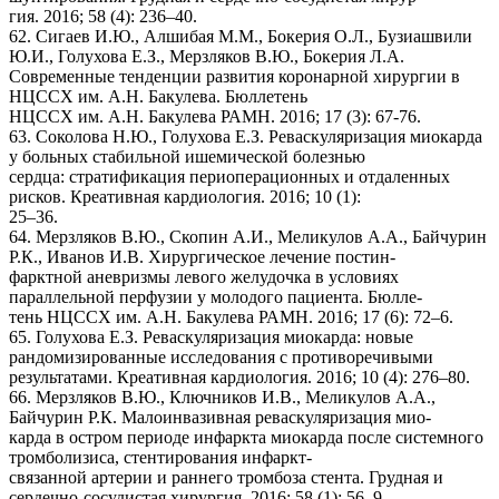
гия. 2016; 58 (4): 236–40.
62. Сигаев И.Ю., Алшибая М.М., Бокерия О.Л., Бузиашвили
Ю.И., Голухова Е.З., Мерзляков В.Ю., Бокерия Л.А.
Современные тенденции развития коронарной хирургии в
НЦССХ им. А.Н. Бакулева. Бюллетень
НЦССХ им. А.Н. Бакулева РАМН. 2016; 17 (3): 67-76.
63. Соколова Н.Ю., Голухова Е.З. Реваскуляризация миокарда
у больных стабильной ишемической болезнью
сердца: стратификация периоперационных и отдаленных
рисков. Креативная кардиология. 2016; 10 (1):
25–36.
64. Мерзляков В.Ю., Скопин А.И., Меликулов А.А., Байчурин
Р.К., Иванов И.В. Хирургическое лечение постин-
фарктной аневризмы левого желудочка в условиях
параллельной перфузии у молодого пациента. Бюлле-
тень НЦССХ им. А.Н. Бакулева РАМН. 2016; 17 (6): 72–6.
65. Голухова Е.З. Реваскуляризация миокарда: новые
рандомизированные исследования с противоречивыми
результатами. Креативная кардиология. 2016; 10 (4): 276–80.
66. Мерзляков В.Ю., Ключников И.В., Меликулов А.А.,
Байчурин Р.К. Малоинвазивная реваскуляризация мио-
карда в остром периоде инфаркта миокарда после системного
тромболизиса, стентирования инфаркт-
связанной артерии и раннего тромбоза стента. Грудная и
сердечно-сосудистая хирургия. 2016; 58 (1): 56–9.