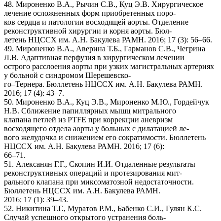
48. Мироненко В.А., Рычин С.В., Куц Э.В. Хирургическое
лечение осложненных форм приобретенных поро-
ков сердца и патологии восходящей аорты. Отделение
реконструктивной хирургии и корня аорты. Бюл-
летень НЦССХ им. А.Н. Бакулева РАМН. 2016; 17 (3): 56–66.
49. Мироненко В.А., Аверина Т.Б., Гарманов С.В., Чегрина
Л.В. Адаптивная перфузия в хирургическом лечении
острого расслоения аорты при узких магистральных артериях
у больной с синдромом Шерешевско-
го–Тернера. Бюллетень НЦССХ им. А.Н. Бакулева РАМН.
2016; 17 (4): 43–7.
50. Мироненко В.А., Куц Э.В., Мироненко М.Ю., Гордейчук
Н.В. Сближение папиллярных мышц митрального
клапана петлей из PTFE при коррекции аневризм
восходящего отдела аорты у больных с дилатацией ле-
вого желудочка и снижением его сократимости. Бюллетень
НЦССХ им. А.Н. Бакулева РАМН. 2016; 17 (6):
66–71.
51. Алексанян Г.Г., Скопин И.И. Отдаленные результаты
реконструктивных операций и протезирования мит-
рального клапана при миксоматозной недостаточности.
Бюллетень НЦССХ им. А.Н. Бакулева РАМН.
2016; 17 (1): 39–43.
52. Никитина Т.Г., Муратов Р.М., Бабенко С.И., Гулян К.С.
Случай успешного открытого устранения боль-