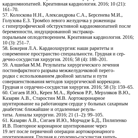
кардиомиопатией. Креативная кардиология. 2016; 10 (21):
161–70.
57. Колоскова Н.Н., Александрова С.А., Берсенева М.И.,
Голухова Е.З. Тромбоз левого желудочка у роженицы
с гипертрофической обструктивной кардиомиопатией после
беременности, индуцированной экстракор-
поральным оплодотворением. Креативная кардиология. 2016;
10 (3): 251–7.
58. Бокерия Л.А. Кардиохирургия: наши раритеты и
современное пространство специальности. Грудная и сер-
дечно-сосудистая хирургия. 2016; 58 (4): 188–201.
59. Алшибая М.М. Результаты хирургического лечения
постинфарктного разрыва межжелудочковой перего-
родки с использованием двойной заплаты и пути
совершенствования методов хирургической коррекции.
Грудная и сердечно-сосудистая хирургия. 2016; 58 (3): 159–65.
60. Сигаев И.Ю., Керен М.А., Ярбеков Р.Р., Мерзляков В.Ю.,
Казарян А.В., Старостин М.В. Аортокоронарное
шунтирование на работающем сердце у больных сахарным
диабетом: ближайшие и отдаленные резуль-
таты. Анналы хирургии. 2016; 21 (1–2): 99–105.
61. Казарян А.В., Сигаев И.Ю., Морчадзе Б.Д., Пилипенко
И.В. Повторное коронарное шунтирование через
19 лет после первичной операции аортокоронарного
шунтирования. Грудная и сердечно-сосудистая хирур-