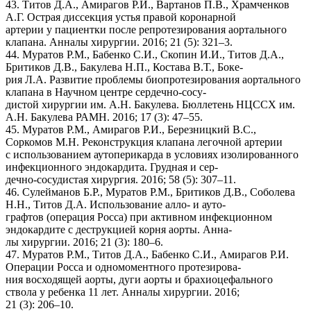
43. Титов Д.А., Амирагов Р.И., Вартанов П.В., Храмченков
А.Г. Острая диссекция устья правой коронарной
артерии у пациентки после репротезирования аортального
клапана. Анналы хирургии. 2016; 21 (5): 321–3.
44. Муратов Р.М., Бабенко С.И., Скопин И.И., Титов Д.А.,
Бритиков Д.В., Бакулева Н.П., Костава В.Т., Боке-
рия Л.А. Развитие проблемы биопротезирования аортального
клапана в Научном центре сердечно-сосу-
дистой хирургии им. А.Н. Бакулева. Бюллетень НЦССХ им.
А.Н. Бакулева РАМН. 2016; 17 (3): 47–55.
45. Муратов Р.М., Амирагов Р.И., Березницкий В.С.,
Соркомов М.Н. Реконструкция клапана легочной артерии
с использованием аутоперикарда в условиях изолированного
инфекционного эндокардита. Грудная и сер-
дечно-сосудистая хирургия. 2016; 58 (5): 307–11.
46. Сулейманов Б.Р., Муратов Р.М., Бритиков Д.В., Соболева
Н.Н., Титов Д.А. Использование алло- и ауто-
графтов (операция Росса) при активном инфекционном
эндокардите с деструкцией корня аорты. Анна-
лы хирургии. 2016; 21 (3): 180–6.
47. Муратов Р.М., Титов Д.А., Бабенко С.И., Амирагов Р.И.
Операции Росса и одномоментного протезирова-
ния восходящей аорты, дуги аорты и брахиоцефального
ствола у ребенка 11 лет. Анналы хирургии. 2016;
21 (3): 206–10.