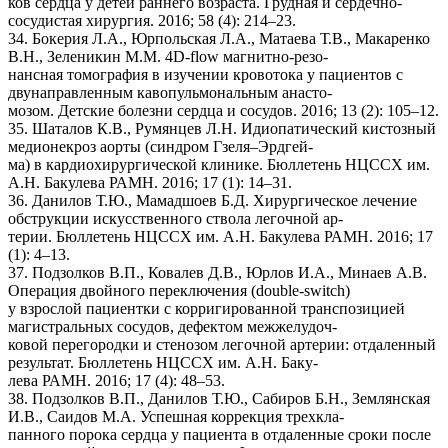
ков сердца у детей раннего возраста. Грудная и сердечно-
сосудистая хирургия. 2016; 58 (4): 214–23.
34. Бокерия Л.А., Юрпольская Л.А., Матаева Т.В., Макаренко
В.Н., Зеленикин М.М. 4D-flow магнитно-резо-
нансная томография в изучении кровотока у пациентов с
двунаправленным кавопульмональным анасто-
мозом. Детские болезни сердца и сосудов. 2016; 13 (2): 105–12.
35. Шаталов К.В., Румянцев Л.Н. Идиопатический кистозный
медионекроз аорты (синдром Гзеля–Эрдгей-
ма) в кардиохирургической клинике. Бюллетень НЦССХ им.
А.Н. Бакулева РАМН. 2016; 17 (1): 14–31.
36. Данилов Т.Ю., Мамадшоев Б.Д. Хирургическое лечение
обструкции искусственного ствола легочной ар-
терии. Бюллетень НЦССХ им. А.Н. Бакулева РАМН. 2016; 17
(1): 4–13.
37. Подзолков В.П., Ковалев Д.В., Юрлов И.А., Минаев А.В.
Операция двойного переключения (double-switch)
у взрослой пациентки с корригированной транспозицией
магистральных сосудов, дефектом межжелудоч-
ковой перегородки и стенозом легочной артерии: отдаленный
результат. Бюллетень НЦССХ им. А.Н. Баку-
лева РАМН. 2016; 17 (4): 48–53.
38. Подзолков В.П., Данилов Т.Ю., Сабиров Б.Н., Землянская
И.В., Саидов М.А. Успешная коррекция трехкла-
панного порока сердца у пациента в отдаленные сроки после