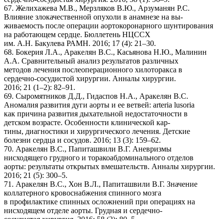
67. Желихажева М.В., Мерзляков В.Ю., Арзуманян Р.С.
Влияние злокачественной опухоли в анамнезе на вы-
живаемость после операции аортокоронарного шунтирования
на работающем сердце. Бюллетень НЦССХ
им. А.Н. Бакулева РАМН. 2016; 17 (4): 21–30.
68. Бокерия Л.А., Аракелян В.С., Касьянова Н.Ю., Малинин
А.А. Сравнительный анализ результатов различных
методов лечения послеоперационного хилоторакса в
сердечно-сосудистой хирургии. Анналы хирургии.
2016; 21 (1–2): 82–91.
69. Сыромятников Д.Д., Гидаспов Н.А., Аракелян В.С.
Аномалия развития дуги аорты и ее ветвей: arteria lusoria
как причина развития дыхательной недостаточности в
детском возрасте. Особенности клинической кар-
тины, диагностики и хирургического лечения. Детские
болезни сердца и сосудов. 2016; 13 (3): 159–62.
70. Аракелян В.С., Папиташвили В.Г. Аневризмы
нисходящего грудного и торакоабдоминального отделов
аорты: результаты открытых вмешательств. Анналы хирургии.
2016; 21 (5): 300–5.
71. Аракелян В.С., Хон В.Л., Папиташвили В.Г. Значение
коллатерного кровоснабжения спинного мозга
в профилактике спинных осложнений при операциях на
нисходящем отделе аорты. Грудная и сердечно-