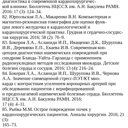
диагностика в современной кардиохирургичес-
кой клинике. Бюллетень НЦССХ им. А.Н. Бакулева РАМН.
2016; 17 (3): 124–34.
82. Юрпольская Л.А., Макаренко В.Н. Компьютерная и
магнитно-резонансная томография для оценки функ-
ции левого желудочка в кардиологической и
кардиохирургической практике. Грудная и сердечно-сосудис-
тая хирургия. 2016; 58 (2): 70–9.
83. Бокерия Л.А., Асланиди И.П., Иващенко Д.К., Шурупова
И.В., Деревянко Е.П., Екаева И.В. Современная кон-
цепция диагностики ишемических повреждений при
синдроме Бланда–Уайта–Гарланда с применением
радионуклидных методов исследования миокарда. Детские
болезни сердца и сосудов. 2016; 13 (4): 216–24.
84. Бокерия Л.А., Асланиди И.П., Шурупова И.В., Чернова
А.А. Значение совмещенной стресс-ПЭТ/КТ мио-
карда с контрастным усилением коронарных артерий при
обследовании пациентов с верифицированной
и предполагаемой ишемической болезнью сердца. Бюллетень
НЦССХ им. А.Н. Бакулева РАМН. 2016;
17 (4): 4–11.
85. Рыбка М.М. Острое повреждение почек у
кардиохирургических пациентов. Анналы хирургии. 2016; 21
(3):
165–73.