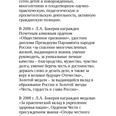
сотен детей и новорожденных,
многолетнюю и плодотворную научно-
практическую, педагогическую и
просветительскую деятельность, активную
гражданскую позицию.
В 2006 г. Л.А. Бокерия награжден
Почетным алмазным орденом
«Общественное признание», удостоен
диплома Президиума Парламента народов
России «за спасение многочисленных
жизней, выдающиеся знания, умение
руководить, за уникальные личные
качества – благородство, мужество, чувство
долга, умение беречь честь и достоинство,
держать слово и делать дело, в также за
веру в великое будущее Отечества»,
Золотой медали – за выдающийся вклад в
образование России и Золотой звезды
«Честь, гордость и слава России».
В 2008 г. Л.А. Бокерия награжден медалью
«За практический вклад в укрепление
здоровья нации», Орденом Чести с
присуждением звания «Опора честного