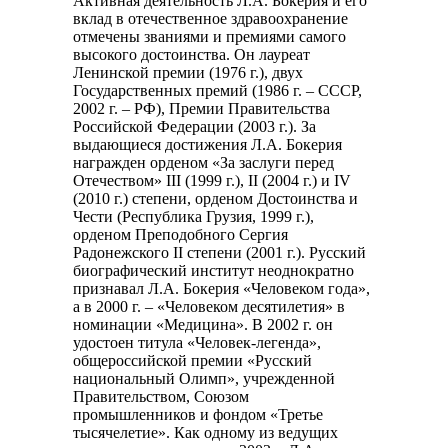
Активная деятельность Л.А. Бокерия и его
вклад в отечественное здравоохранение
отмечены званиями и премиями самого
высокого достоинства. Он лауреат
Ленинской премии (1976 г.), двух
Государственных премий (1986 г. – СССР,
2002 г. – РФ), Премии Правительства
Российской Федерации (2003 г.). За
выдающиеся достижения Л.А. Бокерия
награжден орденом «За заслуги перед
Отечеством» III (1999 г.), II (2004 г.) и IV
(2010 г.) степени, орденом Достоинства и
Чести (Республика Грузия, 1999 г.),
орденом Преподобного Сергия
Радонежского II степени (2001 г.). Русский
биографический институт неоднократно
признавал Л.А. Бокерия «Человеком года»,
а в 2000 г. – «Человеком десятилетия» в
номинации «Медицина». В 2002 г. он
удостоен титула «Человек-легенда»,
общероссийской премии «Русский
национальный Олимп», учрежденной
Правительством, Союзом
промышленников и фондом «Третье
тысячелетие». Как одному из ведущих