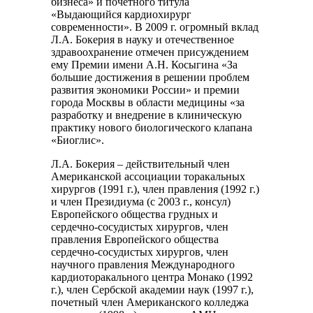
бизнеса» и почетного титула
«Выдающийся кардиохирург
современности». В 2009 г. огромный вклад
Л.А. Бокерия в науку и отечественное
здравоохранение отмечен присуждением
ему Премии имени А.Н. Косыгина «За
большие достижения в решении проблем
развития экономики России» и премии
города Москвы в области медицины «за
разработку и внедрение в клиническую
практику нового биологического клапана
«Биоглис».
Л.А. Бокерия – действительный член
Американской ассоциации торакальных
хирургов (1991 г.), член правления (1992 г.)
и член Президиума (с 2003 г., консул)
Европейского общества грудных и
сердечно-сосудистых хирургов, член
правления Европейского общества
сердечно-сосудистых хирургов, член
научного правления Международного
кардиоторакального центра Монако (1992
г.), член Сербской академии наук (1997 г.),
почетный член Американского колледжа