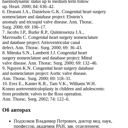
haemodynamic status up to medium term follow
up. Heart. 2000; 84: 636–42.
6. Dearani J.A., Danielson G.K. Congenital heart surgery
nomenclature and database project: Ebstein’s
anomaly and tricuspid valve disease. Ann. Thorac.
Surg. 2000; 69: 106–17.
7. Jacobs J.P., Burke R.P., Quintessenza J.A.,
Mavroudis C. Congenital heart surgery nomenclature
and database project: Atrioventricular canal
defect. Ann. Thorac. Surg. 2000; 69: 36–43.
8. Mitruka S.N., Lamberti J.J. Congenital heart
surgery nomenclature and database project: Mitral
valve disease. Ann. Thorac. Surg. 2000; 69: 132–46.
9. Nguyen K.N. Congenital heart surgery database
and nomenclature project: Aortic valve disease.
Ann. Thorac. Surg. 2000; 69: 118–31.
10. Erez E., Kanter K.R., Tam V.K., Williams W.H.
Konno aortoventriculoplasty in children and adolescents:
from prosthetic valves to the Ross operation.
Ann. Thorac. Surg. 2002; 74: 122–6.
Об авторах
Подзолков Владимир Петрович, доктор мед. наук,
профессор, академик РАН, зав. отделением;