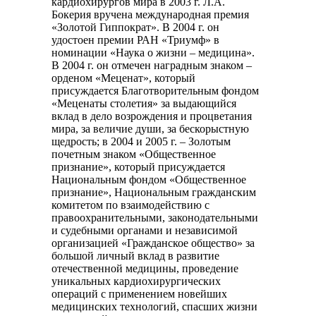
кардиохирургов мира в 2003 г. Л.А.
Бокерия вручена международная премия
«Золотой Гиппократ». В 2004 г. он
удостоен премии РАН «Триумф» в
номинации «Наука о жизни – медицина».
В 2004 г. он отмечен наградным знаком –
орденом «Меценат», который
присуждается Благотворительным фондом
«Меценаты столетия» за выдающийся
вклад в дело возрождения и процветания
мира, за величие души, за бескорыстную
щедрость; в 2004 и 2005 г. – Золотым
почетным знаком «Общественное
признание», который присуждается
Национальным фондом «Общественное
признание», Национальным гражданским
комитетом по взаимодействию с
правоохранительными, законодательными
и судебными органами и независимой
организацией «Гражданское общество» за
большой личный вклад в развитие
отечественной медицины, проведение
уникальных кардиохирургических
операций с применением новейших
медицинских технологий, спасших жизни