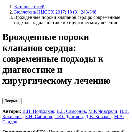
Каталог статей
Бюллетень НЦССХ 2017; 18 (3): 243-348
Врожденные пороки клапанов сердца: современные
подходы к диагностике и хирургическому лечению
Врожденные пороки
клапанов сердца:
современные подходы к
диагностике и
хирургическому лечению
Закрыть
Авторы:
В.П. Подзолков,
В.Б. Самсонов,
М.Р. Чиаурели,
И.В.
Кокшенёв,
Б.Н. Сабиров,
Т.Ю. Данилов,
Д.В. Ковалёв,
М.А.
Саидов
Организация:
ФГБУ «Национальный научно-практический