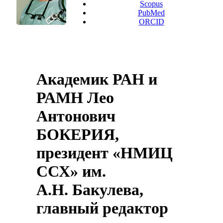
Scopus
PubMed
ORCID
Академик РАН и
РАМН Лео
Антонович
БОКЕРИЯ,
президент «НМИЦ
ССХ» им.
А.Н. Бакулева,
главный редактор