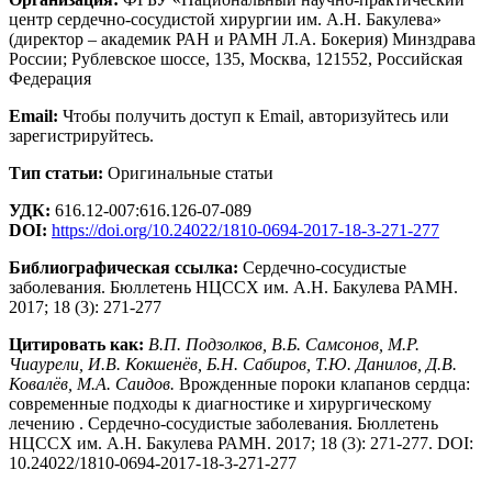
центр сердечно-сосудистой хирургии им. А.Н. Бакулева»
(директор – академик РАН и РАМН Л.А. Бокерия) Минздрава
России; Рублевское шоссе, 135, Москва, 121552, Российская
Федерация
Email:
Чтобы получить доступ к Email, авторизуйтесь или
зарегистрируйтесь.
Тип статьи:
Оригинальные статьи
УДК:
616.12-007:616.126-07-089
DOI:
https://doi.org/10.24022/1810-0694-2017-18-3-271-277
Библиографическая ссылка:
Сердечно-сосудистые
заболевания. Бюллетень НЦССХ им. А.Н. Бакулева РАМН.
2017; 18 (3): 271-277
Цитировать как:
В.П. Подзолков, В.Б. Самсонов, М.Р.
Чиаурели, И.В. Кокшенёв, Б.Н. Сабиров, Т.Ю. Данилов, Д.В.
Ковалёв, М.А. Саидов.
Врожденные пороки клапанов сердца:
современные подходы к диагностике и хирургическому
лечению . Сердечно-сосудистые заболевания. Бюллетень
НЦССХ им. А.Н. Бакулева РАМН. 2017; 18 (3): 271-277. DOI:
10.24022/1810-0694-2017-18-3-271-277