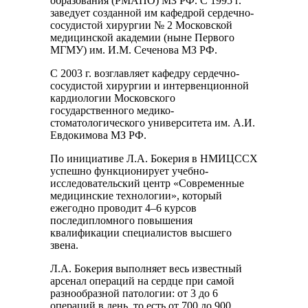
образования (РМАПО) МЗ РФ. С 1995 г.
заведует созданной им кафедрой сердечно-
сосудистой хирургии № 2 Московской
медицинской академии (ныне Первого
МГМУ) им. И.М. Сеченова МЗ РФ.
С 2003 г. возглавляет кафедру сердечно-
сосудистой хирургии и интервенционной
кардиологии Московского
государственного медико-
стоматологического университета им. А.И.
Евдокимова МЗ РФ.
По инициативе Л.А. Бокерия в НМИЦССХ
успешно функционирует учебно-
исследовательский центр «Современные
медицинские технологии», который
ежегодно проводит 4–6 курсов
последипломного повышения
квалификации специалистов высшего
звена.
Л.А. Бокерия выполняет весь известный
арсенал операций на сердце при самой
разнообразной патологии: от 3 до 6
операций в день, то есть от 700 до 900