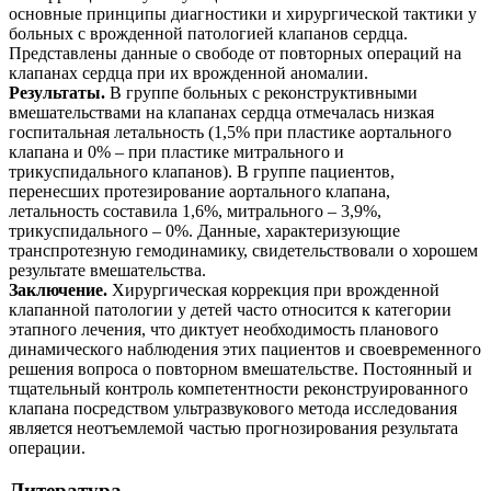
основные принципы диагностики и хирургической тактики у
больных с врожденной патологией клапанов сердца.
Представлены данные о свободе от повторных операций на
клапанах сердца при их врожденной аномалии.
Результаты.
В группе больных с реконструктивными
вмешательствами на клапанах сердца отмечалась низкая
госпитальная летальность (1,5% при пластике аортального
клапана и 0% – при пластике митрального и
трикуспидального клапанов). В группе пациентов,
перенесших протезирование аортального клапана,
летальность составила 1,6%, митрального – 3,9%,
трикуспидального – 0%. Данные, характеризующие
транспротезную гемодинамику, свидетельствовали о хорошем
результате вмешательства.
Заключение.
Хирургическая коррекция при врожденной
клапанной патологии у детей часто относится к категории
этапного лечения, что диктует необходимость планового
динамического наблюдения этих пациентов и своевременного
решения вопроса о повторном вмешательстве. Постоянный и
тщательный контроль компетентности реконструированного
клапана посредством ультразвукового метода исследования
является неотъемлемой частью прогнозирования результата
операции.
Литература