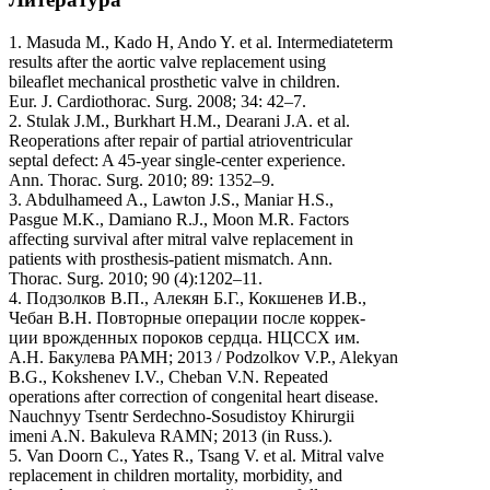
1. Masuda M., Kado H, Ando Y. et al. Intermediateterm
results after the aortic valve replacement using
bileaflet mechanical prosthetic valve in children.
Eur. J. Cardiothorac. Surg. 2008; 34: 42–7.
2. Stulak J.M., Burkhart H.M., Dearani J.A. et al.
Reoperations after repair of partial atrioventricular
septal defect: A 45-year single-center experience.
Ann. Thorac. Surg. 2010; 89: 1352–9.
3. Abdulhameed A., Lawton J.S., Maniar H.S.,
Pasgue M.K., Damiano R.J., Moon M.R. Factors
affecting survival after mitral valve replacement in
patients with prosthesis-patient mismatch. Ann.
Thorac. Surg. 2010; 90 (4):1202–11.
4. Подзолков В.П., Алекян Б.Г., Кокшенев И.В.,
Чебан В.Н. Повторные операции после коррек-
ции врожденных пороков сердца. НЦССХ им.
А.Н. Бакулева РАМН; 2013 / Podzolkov V.P., Alekyan
B.G., Kokshenev I.V., Cheban V.N. Repeated
operations after correction of congenital heart disease.
Nauchnyy Tsentr Serdechno-Sosudistoy Khirurgii
imeni A.N. Bakuleva RAMN; 2013 (in Russ.).
5. Van Doorn C., Yates R., Tsang V. et al. Mitral valve
replacement in children mortality, morbidity, and