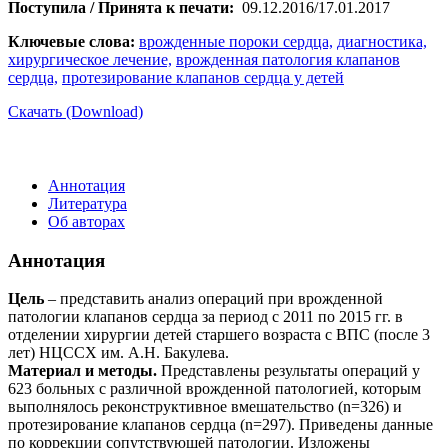
Поступила / Принята к печати:
09.12.2016/17.01.2017
Ключевые слова:
врожденные пороки сердца,
диагностика,
хирургическое лечение,
врожденная патология клапанов
сердца,
протезирование клапанов сердца у детей
Скачать (Download)
Аннотация
Литература
Об авторах
Аннотация
Цель
– представить анализ операций при врожденной
патологии клапанов сердца за период с 2011 по 2015 гг. в
отделении хирургии детей старшего возраста с ВПС (после 3
лет) НЦССХ им. А.Н. Бакулева.
Материал и методы.
Представлены результаты операций у
623 больных с различной врожденной патологией, которым
выполнялось реконструктивное вмешательство (n=326) и
протезирование клапанов сердца (n=297). Приведены данные
по коррекции сопутствующей патологии. Изложены