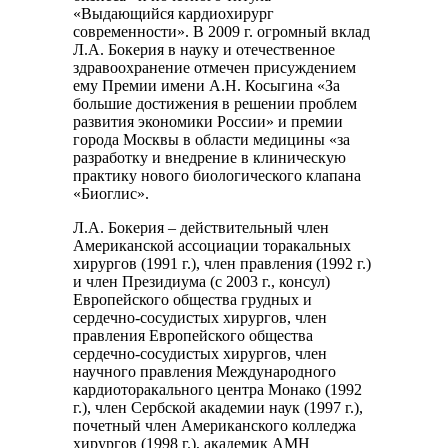
«Выдающийся кардиохирург
современности». В 2009 г. огромный вклад
Л.А. Бокерия в науку и отечественное
здравоохранение отмечен присуждением
ему Премии имени А.Н. Косыгина «За
большие достижения в решении проблем
развития экономики России» и премии
города Москвы в области медицины «за
разработку и внедрение в клиническую
практику нового биологического клапана
«Биоглис».
Л.А. Бокерия – действительный член
Американской ассоциации торакальных
хирургов (1991 г.), член правления (1992 г.)
и член Президиума (с 2003 г., консул)
Европейского общества грудных и
сердечно-сосудистых хирургов, член
правления Европейского общества
сердечно-сосудистых хирургов, член
научного правления Международного
кардиоторакального центра Монако (1992
г.), член Сербской академии наук (1997 г.),
почетный член Американского колледжа
хирургов (1998 г.), академик АМН