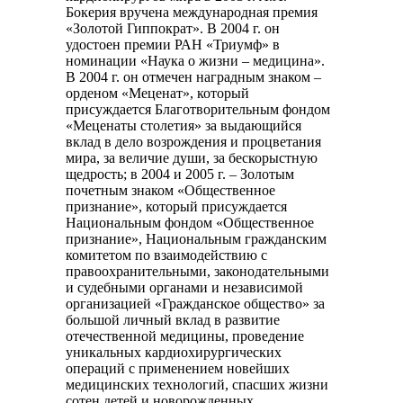
Бокерия вручена международная премия
«Золотой Гиппократ». В 2004 г. он
удостоен премии РАН «Триумф» в
номинации «Наука о жизни – медицина».
В 2004 г. он отмечен наградным знаком –
орденом «Меценат», который
присуждается Благотворительным фондом
«Меценаты столетия» за выдающийся
вклад в дело возрождения и процветания
мира, за величие души, за бескорыстную
щедрость; в 2004 и 2005 г. – Золотым
почетным знаком «Общественное
признание», который присуждается
Национальным фондом «Общественное
признание», Национальным гражданским
комитетом по взаимодействию с
правоохранительными, законодательными
и судебными органами и независимой
организацией «Гражданское общество» за
большой личный вклад в развитие
отечественной медицины, проведение
уникальных кардиохирургических
операций с применением новейших
медицинских технологий, спасших жизни
сотен детей и новорожденных,