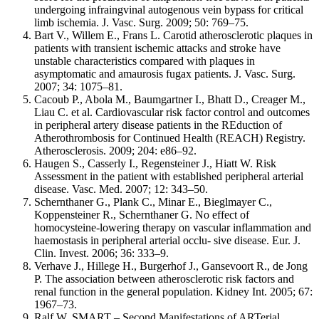
undergoing infraingvinal autogenous vein bypass for critical
limb ischemia. J. Vasc. Surg. 2009; 50: 769–75.
Bart V., Willem E., Frans L. Carotid atherosclerotic plaques in
patients with transient ischemic attacks and stroke have
unstable characteristics compared with plaques in
asymptomatic and amaurosis fugax patients. J. Vasc. Surg.
2007; 34: 1075–81.
Cacoub P., Abola M., Baumgartner I., Bhatt D., Creager M.,
Liau C. et al. Cardiovascular risk factor control and outcomes
in peripheral artery disease patients in the REduction of
Atherothrombosis for Continued Health (REACH) Registry.
Atherosclerosis. 2009; 204: e86–92.
Haugen S., Casserly I., Regensteiner J., Hiatt W. Risk
Assessment in the patient with established peripheral arterial
disease. Vasc. Med. 2007; 12: 343–50.
Schernthaner G., Plank C., Minar E., Bieglmayer C.,
Koppensteiner R., Schernthaner G. No effect of
homocysteine-lowering therapy on vascular inflammation and
haemostasis in peripheral arterial occlu- sive disease. Eur. J.
Clin. Invest. 2006; 36: 333–9.
Verhave J., Hillege H., Burgerhof J., Gansevoort R., de Jong
P. The association between atherosclerotic risk factors and
renal function in the general population. Kidney Int. 2005; 67:
1967–73.
Ralf W. SMART – Second Manifestations of ARTerial