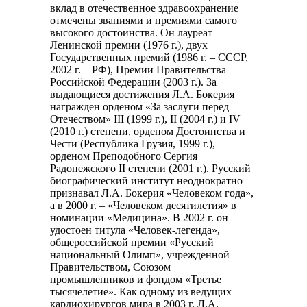
вклад в отечественное здравоохранение
отмечены званиями и премиями самого
высокого достоинства. Он лауреат
Ленинской премии (1976 г.), двух
Государственных премий (1986 г. – СССР,
2002 г. – РФ), Премии Правительства
Российской Федерации (2003 г.). За
выдающиеся достижения Л.А. Бокерия
награжден орденом «За заслуги перед
Отечеством» III (1999 г.), II (2004 г.) и IV
(2010 г.) степени, орденом Достоинства и
Чести (Республика Грузия, 1999 г.),
орденом Преподобного Сергия
Радонежского II степени (2001 г.). Русский
биографический институт неоднократно
признавал Л.А. Бокерия «Человеком года»,
а в 2000 г. – «Человеком десятилетия» в
номинации «Медицина». В 2002 г. он
удостоен титула «Человек-легенда»,
общероссийской премии «Русский
национальный Олимп», учрежденной
Правительством, Союзом
промышленников и фондом «Третье
тысячелетие». Как одному из ведущих
кардиохирургов мира в 2003 г. Л.А.