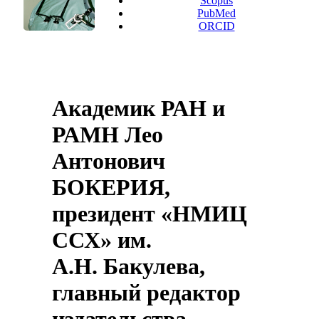
Scopus
PubMed
ORCID
Академик РАН и
РАМН Лео
Антонович
БОКЕРИЯ,
президент «НМИЦ
ССХ» им.
А.Н. Бакулева,
главный редактор
издательства