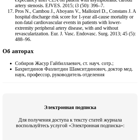
artery stenosis. EJVES. 2015; i3 (50): 396–7.
Pros N., Cambou J., Aboyans V., Malloizel D., Constans J. A
hospital discharge risk score for 1-year all-cause mortality or
non-fatal cardiovascular events in patients with lower-
extremity peripheral artery disease, with and without
revascularization. Eur. J. Vasc. Endovasc. Surg. 2013; 45 (5):
488–96.
Об авторах
Собиров Жасур Гайбиллаевич, ст. науч. сотр.;
Бахритдинов Фазлитдин Шамситдинович, доктор мед.
наук, профессор, руководитель отделения
Электронная подписка
Для получения доступа к тексту статей журнала
воспользуйтесь услугой «Электронная подписка»: