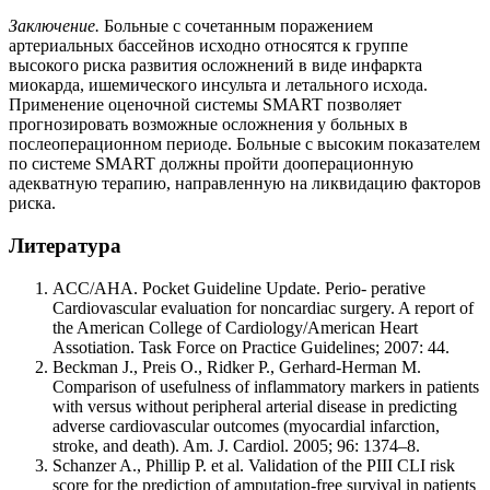
Заключение.
Больные с сочетанным поражением
артериальных бассейнов исходно относятся к группе
высокого риска развития осложнений в виде инфаркта
миокарда, ишемического инсульта и летального исхода.
Применение оценочной системы SMART позволяет
прогнозировать возможные осложнения у больных в
послеоперационном периоде. Больные с высоким показателем
по системе SMART должны пройти дооперационную
адекватную терапию, направленную на ликвидацию факторов
риска.
Литература
ACC/AHA. Pocket Guideline Update. Perio- perative
Cardiovascular evaluation for noncardiac surgery. A report of
the American College of Cardiology/American Heart
Assotiation. Task Force on Practice Guidelines; 2007: 44.
Beckman J., Preis O., Ridker P., Gerhard-Herman M.
Comparison of usefulness of inflammatory markers in patients
with versus without peripheral arterial disease in predicting
adverse cardiovascular outcomes (myocardial infarction,
stroke, and death). Am. J. Cardiol. 2005; 96: 1374–8.
Schanzer A., Phillip P. et al. Validation of the PIII CLI risk
score for the prediction of amputation-free survival in patients