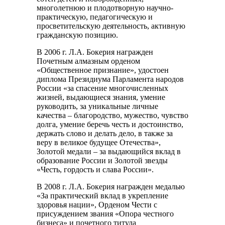
многолетнюю и плодотворную научно-
практическую, педагогическую и
просветительскую деятельность, активную
гражданскую позицию.
В 2006 г. Л.А. Бокерия награжден
Почетным алмазным орденом
«Общественное признание», удостоен
диплома Президиума Парламента народов
России «за спасение многочисленных
жизней, выдающиеся знания, умение
руководить, за уникальные личные
качества – благородство, мужество, чувство
долга, умение беречь честь и достоинство,
держать слово и делать дело, в также за
веру в великое будущее Отечества»,
Золотой медали – за выдающийся вклад в
образование России и Золотой звезды
«Честь, гордость и слава России».
В 2008 г. Л.А. Бокерия награжден медалью
«За практический вклад в укрепление
здоровья нации», Орденом Чести с
присуждением звания «Опора честного
бизнеса» и почетного титула