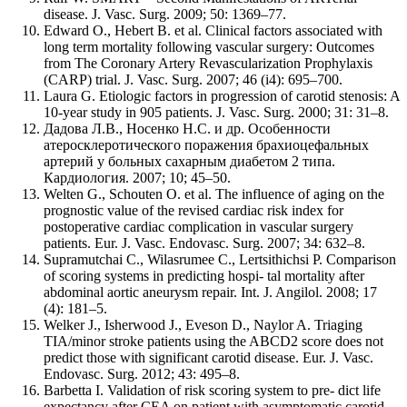
disease. J. Vasc. Surg. 2009; 50: 1369–77.
Edward O., Hebert B. et al. Clinical factors associated with
long term mortality following vascular surgery: Outcomes
from The Coronary Artery Revascularization Prophylaxis
(CARP) trial. J. Vasc. Surg. 2007; 46 (i4): 695–700.
Laura G. Etiologic factors in progression of carotid stenosis: A
10-year study in 905 patients. J. Vasc. Surg. 2000; 31: 31–8.
Дадова Л.В., Носенко Н.С. и др. Особенности
атеросклеротического поражения брахиоцефальных
артерий у больных сахарным диабетом 2 типа.
Кардиология. 2007; 10; 45–50.
Welten G., Schouten O. et al. The influence of aging on the
prognostic value of the revised cardiac risk index for
postoperative cardiac complication in vascular surgery
patients. Eur. J. Vasc. Endovasc. Surg. 2007; 34: 632–8.
Supramutchai C., Wilasrumee C., Lertsithichsi P. Comparison
of scoring systems in predicting hospi- tal mortality after
abdominal aortic aneurysm repair. Int. J. Angilol. 2008; 17
(4): 181–5.
Welker J., Isherwood J., Eveson D., Naylor A. Triaging
TIA/minor stroke patients using the ABCD2 score does not
predict those with significant carotid disease. Eur. J. Vasc.
Endovasc. Surg. 2012; 43: 495–8.
Barbetta I. Validation of risk scoring system to pre- dict life
expectancy after CEA on patient with asymptomatic carotid