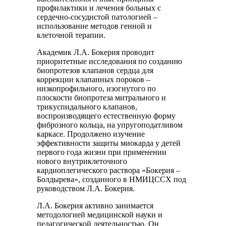
профилактики и лечения больных с
сердечно-сосудистой патологией –
использование методов генной и
клеточной терапии.
Академик Л.А. Бокерия проводит
приоритетные исследования по созданию
биопротезов клапанов сердца для
коррекции клапанных пороков –
низкопрофильного, изогнутого по
плоскости биопротеза митрального и
трикуспидального клапанов,
воспроизводящего естественную форму
фиброзного кольца, на упругоподатливом
каркасе. Продолжено изучение
эффективности защиты миокарда у детей
первого года жизни при применении
нового внутриклеточного
кардиоплегического раствора «Бокерия –
Болдырева», созданного в НМИЦССХ под
руководством Л.А. Бокерия.
Л.А. Бокерия активно занимается
методологией медицинской науки и
педагогической деятельностью. Он