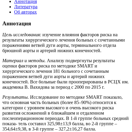
Аннотация
Литература
Об авторах
Аннотация
Цель исследования:
изучение влияния факторов риска на
результаты хирургического лечения больных с сочетанными
поражениями ветвей дуги аорты, терминального отдела
брюшной аорты и артерий нижних конечностей.
Материал и методы.
Анализу подвергнуты результаты
оценки факторов риска по методике SMART и
хирургического лечения 181 больного с сочетанным
поражением ветвей дуги аорты и артерий нижних
конечностей. Все больные были прооперированы в РСЦХ им.
академика В. Вахидова за период с 2000 по 2015 г.
Результаты.
Исследование по методике SMART показало,
что основная часть больных (более 85–90%) относится к
категории с уровнем высокого и очень высокого риска
развития осложнений в ближайшем и отдаленном
послеоперационном периодах. В 1-й группе больных средний
показа- тель составил 325,98±13,9 балла, во 2-й группе –
354,64±9,38, в 3-й группе – 327,2±16,27 балла.