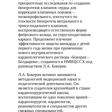
приоритетные исследования по созданию
биопротезов клапанов сердца для
коррекции клапанных пороков –
низкопрофильного, изогнутого по
плоскости биопротеза митрального и
трикуспидального клапанов,
воспроизводящего естественную форму
фиброзного кольца, на упругоподатливом
каркасе. Продолжено изучение
эффективности защиты миокарда у детей
первого года жизни при применении
нового внутриклеточного
кардиоплегического раствора «Бокерия –
Болдырева», созданного в НМИЦССХ под
руководством Л.А. Бокерия.
Л.А. Бокерия активно занимается
методологией медицинской науки и
педагогической деятельностью. Он
является создателем крупнейшей в стране
кардиохирургической школы,
воспитавшим не одно поколение врачей –
кардиохирургов, кардиологов,
реаниматологов и специалистов других
смежных специальностей.