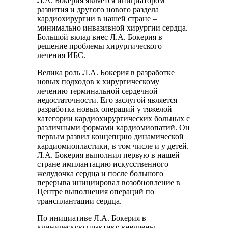
Л.А. Бокерия является инициатором
развития и другого нового раздела
кардиохирургии в нашей стране –
минимально инвазивной хирургии сердца.
Большой вклад внес Л.А. Бокерия в
решение проблемы хирургического
лечения ИБС.
Велика роль Л.А. Бокерия в разработке
новых подходов к хирургическому
лечению терминальной сердечной
недостаточности. Его заслугой является
разработка новых операций у тяжелой
категории кардиохирургических больных с
различными формами кардиомиопатий. Он
первым развил концепцию динамической
кардиомиопластики, в том числе и у детей.
Л.А. Бокерия выполнил первую в нашей
стране имплантацию искусственного
желудочка сердца и после большого
перерыва инициировал возобновление в
Центре выполнения операций по
трансплантации сердца.
По инициативе Л.А. Бокерия в
клиническую практику внедрены