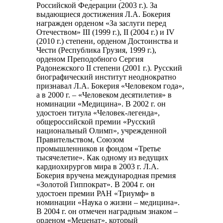
Российской Федерации (2003 г.). За
выдающиеся достижения Л.А. Бокерия
награжден орденом «За заслуги перед
Отечеством» III (1999 г.), II (2004 г.) и IV
(2010 г.) степени, орденом Достоинства и
Чести (Республика Грузия, 1999 г.),
орденом Преподобного Сергия
Радонежского II степени (2001 г.). Русский
биографический институт неоднократно
признавал Л.А. Бокерия «Человеком года»,
а в 2000 г. – «Человеком десятилетия» в
номинации «Медицина». В 2002 г. он
удостоен титула «Человек-легенда»,
общероссийской премии «Русский
национальный Олимп», учрежденной
Правительством, Союзом
промышленников и фондом «Третье
тысячелетие». Как одному из ведущих
кардиохирургов мира в 2003 г. Л.А.
Бокерия вручена международная премия
«Золотой Гиппократ». В 2004 г. он
удостоен премии РАН «Триумф» в
номинации «Наука о жизни – медицина».
В 2004 г. он отмечен наградным знаком –
орденом «Меценат», который