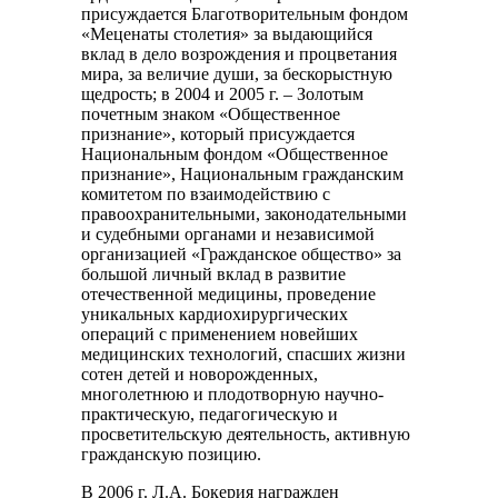
присуждается Благотворительным фондом
«Меценаты столетия» за выдающийся
вклад в дело возрождения и процветания
мира, за величие души, за бескорыстную
щедрость; в 2004 и 2005 г. – Золотым
почетным знаком «Общественное
признание», который присуждается
Национальным фондом «Общественное
признание», Национальным гражданским
комитетом по взаимодействию с
правоохранительными, законодательными
и судебными органами и независимой
организацией «Гражданское общество» за
большой личный вклад в развитие
отечественной медицины, проведение
уникальных кардиохирургических
операций с применением новейших
медицинских технологий, спасших жизни
сотен детей и новорожденных,
многолетнюю и плодотворную научно-
практическую, педагогическую и
просветительскую деятельность, активную
гражданскую позицию.
В 2006 г. Л.А. Бокерия награжден