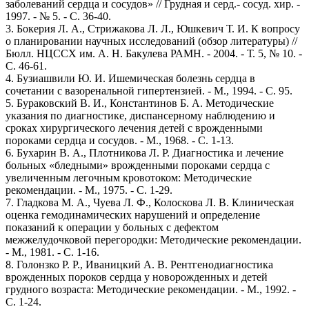
заболеваний сердца и сосудов» // Грудная и серд.- сосуд. хир. -
1997. - № 5. - С. 36-40.
3. Бокерия Л. А., Стрижакова Л. Л., Юшкевич Т. И. К вопросу
о планировании научных исследований (обзор литературы) //
Бюлл. НЦССХ им. А. Н. Бакулева РАМН. - 2004. - Т. 5, № 10. -
С. 46-61.
4. Бузиашвили Ю. И. Ишемическая болезнь сердца в
сочетании с вазоренальной гипертензией. - М., 1994. - С. 95.
5. Бураковский В. И., Константинов Б. А. Методические
указания по диагностике, диспансерному наблюдению и
сроках хирургического лечения детей с врожденными
пороками сердца и сосудов. - М., 1968. - С. 1-13.
6. Бухарин В. А., Плотникова Л. Р. Диагностика и лечение
больных «бледными» врожденными пороками сердца с
увеличенным легочным кровотоком: Методические
рекомендации. - М., 1975. - С. 1-29.
7. Гладкова М. А., Чуева Л. Ф., Колоскова Л. В. Клиническая
оценка гемодинамических нарушений и определение
показаний к операции у больных с дефектом
межжелудочковой перегородки: Методические рекомендации.
- М., 1981. - С. 1-16.
8. Голонзко Р. Р., Иваницкий А. В. Рентгенодиагностика
врожденных пороков сердца у новорожденных и детей
грудного возраста: Методические рекомендации. - М., 1992. -
С. 1-24.