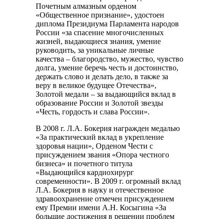
Почетным алмазным орденом
«Общественное признание», удостоен
диплома Президиума Парламента народов
России «за спасение многочисленных
жизней, выдающиеся знания, умение
руководить, за уникальные личные
качества – благородство, мужество, чувство
долга, умение беречь честь и достоинство,
держать слово и делать дело, в также за
веру в великое будущее Отечества»,
Золотой медали – за выдающийся вклад в
образование России и Золотой звезды
«Честь, гордость и слава России».
В 2008 г. Л.А. Бокерия награжден медалью
«За практический вклад в укрепление
здоровья нации», Орденом Чести с
присуждением звания «Опора честного
бизнеса» и почетного титула
«Выдающийся кардиохирург
современности». В 2009 г. огромный вклад
Л.А. Бокерия в науку и отечественное
здравоохранение отмечен присуждением
ему Премии имени А.Н. Косыгина «За
большие достижения в решении проблем