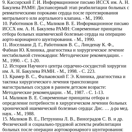
9. Кассирский Г. И. Информационное письмо ИССХ им. А. Н.
Бакулева РАМН: Диспансерный этап реабилитации больных с
ревматическими пороками сердца после протезирования
митрального или аортального клапана. - М., 1990.
10. Работников В. С., Маликов В. Е. Информационное письмо
ИССХ им. А. Н. Бакулева РАМН: Современные принципы
отбора больных ишемической болезнью сердца на операцию
аорто-коронарного шунтирования. - М., 1990.
11. Иоселиани Д. Г., Работников В. С., Линденау К. Ф.,
Фабиан Ю. Клиника, диагностика и хирургическое лечение
нестабильной стенокардии: Методические рекомендации. -
М., 1990. - С. 1-20.
12. История Научного центра сердечно-сосудистой хирургии
им. А. Н. Бакулева РАМН. - М., 1998. - С. 223.
13. Крамер В. С., Фальковский Г. Э. Клиника, диагностика и
тактика хирургического лечения транспозиции
магистральных сосудов в раннем детском возрасте:
Методические рекомендации. - М., 1987. - С. 1-13.
14. Маликов В. Е. Современные принципы отбора и
определение потребности в хирургическом лечении больных
хронической ишемической болезнью сердца: Дис. … д-ра мед.
наук. - М., 1988.
15. Маликов В. Е., Петрунина Л. В., Виноградов С. В. и др.
Физический и социально-трудовой аспекты реабилитации
больных после операции аортокоронарного шунтирования: