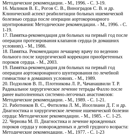
Методические рекомендации. - М., 1996. - С. 3-19.
16. Маликов В. Е., Рогов С. В., Виноградов С. В. и др.
Клинический аспект реабилитации больных ишемической
болезнью сердца после операции аортокоронарного
шунтирования: Методические рекомендации. - М., 1996. - С.
1-19.
17. Памятка-рекомендация для больных на первый год после
операции протезирования клапанов сердца (в домашних
условиях). - М., 1986.
18. Памятка. Рекомендации лечащему врачу по ведению
больного после хирургической коррекции приобретенных
пороков сердца. - М., 2003.
19. Памятка-рекомендация для больных на первый год
операции аортокоронарного шунтирования по лечебной
гимнастике в домашних условиях. - М., 1989.
20. Подзолков В. П., Плотникова Л. Р., Чачанашвили Т. Р.
Радикальное хирургическое лечение тетрады Фалло после
ранее выполненных системно-легочных анастомозов:
Методические рекомендации. - М., 1989. - С. 1-21.
21. Работников В. С., Фитилева Л. М., Иоселиани Д. Г. и др.
Диагностика и хирургическое лечение ишемической болезни
сердца: Методические рекомендации. - М., 1985. - С. 1-25.
22. Чернова М. П. Диагностика и лечение врожденных
пороков сердца у новорожденных и детей грудного возраста:
Методические рекомендации. - М., 1977. - С. 1-23