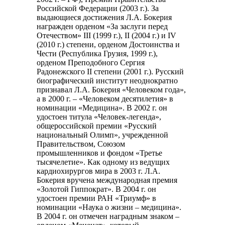
Российской Федерации (2003 г.). За
выдающиеся достижения Л.А. Бокерия
награжден орденом «За заслуги перед
Отечеством» III (1999 г.), II (2004 г.) и IV
(2010 г.) степени, орденом Достоинства и
Чести (Республика Грузия, 1999 г.),
орденом Преподобного Сергия
Радонежского II степени (2001 г.). Русский
биографический институт неоднократно
признавал Л.А. Бокерия «Человеком года»,
а в 2000 г. – «Человеком десятилетия» в
номинации «Медицина». В 2002 г. он
удостоен титула «Человек-легенда»,
общероссийской премии «Русский
национальный Олимп», учрежденной
Правительством, Союзом
промышленников и фондом «Третье
тысячелетие». Как одному из ведущих
кардиохирургов мира в 2003 г. Л.А.
Бокерия вручена международная премия
«Золотой Гиппократ». В 2004 г. он
удостоен премии РАН «Триумф» в
номинации «Наука о жизни – медицина».
В 2004 г. он отмечен наградным знаком –