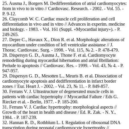
25. Ausma J., Borgers M. Dedifferentiation of atrial cardiomyocytes:
from in vivo to in vitro // Cardiovasc. Research. - 2002. - Vol. 55. -
P. 9-12.
26. Claycomb W. C. Cardiac muscle cell proliferation and cell
differentiation in vivo and in vitro // Advances in experim. medicine
and biology. - 1983. - Vol. 161 (Suppl. «Myocardial injury»). - P.
249-265.
27. Depre C., Havaux X., Dion R. et al. Morphologic alterations of
myocardium under condition of left ventricular assistanse // J.
Thorac. Cardiovasc. Surg. - 1998. - Vol. 115, № 2. - P. 478-479.
28. Dispersyn G. D., Ausma J., Thone F. et al. Cardiomyocyte
remodelling during myocardial hibernation and atrial fibrillation:
Prelude to apoptosis // Cardiovasc. Res. - 1999. - Vol. 43, № 4. - P.
947-957.
29. Dispersyn G. D., Mesotten L., Meuris B. et al. Dissociation of
cardiomyocyte apoptosis and dedifferentiation in infarct border
zones // Eur. Heart J. - 2002. - Vol. 23, № 11. - P. 849-857.
30. Ferrans V. J. Ultrastructure of degenerated muscle cells in
patients with cardiac hypertrophy // Myocardial Failure / Eds G.
Riecker et al. - Berlin, 1977. - P. 185-200.
31. Ferrans V. J. Cardiac hypertrophy: morphological aspects //
Growth of the heart in health and disease / Ed. R. Zak. - N. Y.,
1984. - P. 187-239.
32. Hannan R. D., Rothblum L. I. Regulation of ribosomal DNA
transcription during neonatal cardiomyocyte hypertrophy //