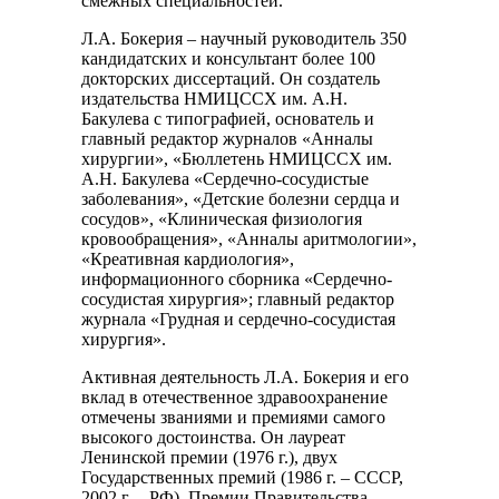
смежных специальностей.
Л.А. Бокерия – научный руководитель 350
кандидатских и консультант более 100
докторских диссертаций. Он создатель
издательства НМИЦССХ им. А.Н.
Бакулева с типографией, основатель и
главный редактор журналов «Анналы
хирургии», «Бюллетень НМИЦССХ им.
А.Н. Бакулева «Сердечно-сосудистые
заболевания», «Детские болезни сердца и
сосудов», «Клиническая физиология
кровообращения», «Анналы аритмологии»,
«Креативная кардиология»,
информационного сборника «Сердечно-
сосудистая хирургия»; главный редактор
журнала «Грудная и сердечно-сосудистая
хирургия».
Активная деятельность Л.А. Бокерия и его
вклад в отечественное здравоохранение
отмечены званиями и премиями самого
высокого достоинства. Он лауреат
Ленинской премии (1976 г.), двух
Государственных премий (1986 г. – СССР,
2002 г. – РФ), Премии Правительства