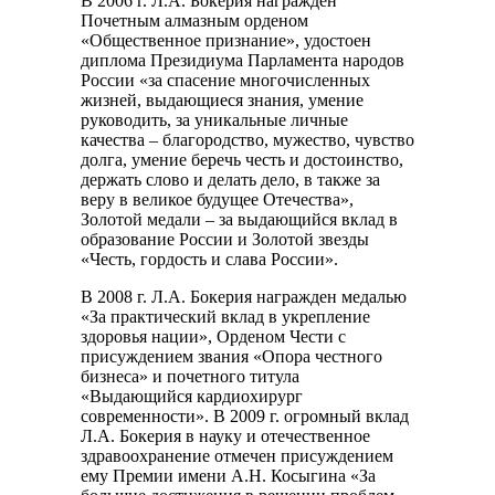
В 2006 г. Л.А. Бокерия награжден
Почетным алмазным орденом
«Общественное признание», удостоен
диплома Президиума Парламента народов
России «за спасение многочисленных
жизней, выдающиеся знания, умение
руководить, за уникальные личные
качества – благородство, мужество, чувство
долга, умение беречь честь и достоинство,
держать слово и делать дело, в также за
веру в великое будущее Отечества»,
Золотой медали – за выдающийся вклад в
образование России и Золотой звезды
«Честь, гордость и слава России».
В 2008 г. Л.А. Бокерия награжден медалью
«За практический вклад в укрепление
здоровья нации», Орденом Чести с
присуждением звания «Опора честного
бизнеса» и почетного титула
«Выдающийся кардиохирург
современности». В 2009 г. огромный вклад
Л.А. Бокерия в науку и отечественное
здравоохранение отмечен присуждением
ему Премии имени А.Н. Косыгина «За