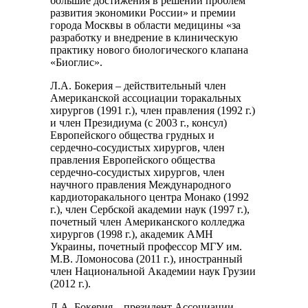
большие достижения в решении проблем
развития экономики России» и премии
города Москвы в области медицины «за
разработку и внедрение в клиническую
практику нового биологического клапана
«Биоглис».
Л.А. Бокерия – действительный член
Американской ассоциации торакальных
хирургов (1991 г.), член правления (1992 г.)
и член Президиума (с 2003 г., консул)
Европейского общества грудных и
сердечно-сосудистых хирургов, член
правления Европейского общества
сердечно-сосудистых хирургов, член
научного правления Международного
кардиоторакального центра Монако (1992
г.), член Сербской академии наук (1997 г.),
почетный член Американского колледжа
хирургов (1998 г.), академик АМН
Украины, почетный профессор МГУ им.
М.В. Ломоносова (2011 г.), иностранный
член Национальной Академии наук Грузии
(2012 г.).
Л.А. Бокерия – президент Ассоциации