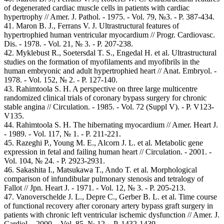
of degenerated cardiac muscle cells in patients with cardiac
hypertrophy // Amer. J. Pathol. - 1975. - Vol. 79, №3. - P. 387-434.
41. Maron B. J., Ferrans V. J. Ultrastructural features of
hypertrophied human ventricular myocardium // Progr. Cardiovasc.
Dis. - 1978. - Vol. 21, № 3. - P. 207-238.
42. Myklebust R., Soetersdal T. S., Engedal H. et al. Ultrastructural
studies on the formation of myofilaments and myofibrils in the
human embryonic and adult hypertrophied heart // Anat. Embryol. -
1978. - Vol. 152, № 2. - P. 127-140.
43. Rahimtoola S. H. A perspective on three large multicentre
randomized clinical trials of coronary bypass surgery for chronic
stable angina // Circulation. - 1985. - Vol. 72 (Suppl V). - P. V123-
V135.
44. Rahimtoola S. H. The hibernating myocardium // Amer. Heart J.
- 1989. - Vol. 117, № 1. - P. 211-221.
45. Razeghi P., Young M. E., Alcorn J. L. et al. Metabolic gene
expression in fetal and failing human heart // Circulation. - 2001. -
Vol. 104, № 24. - P. 2923-2931.
46. Sakashita I., Matsukawa T., Ando T. et al. Morphological
comparison of infundibular pulmonary stenosis and tetralogy of
Fallot // Jpn. Heart J. - 1971. - Vol. 12, № 3. - P. 205-213.
47. Vanoverschelde J. L., Depre C., Gerber B. L. et al. Time course
of functional recovery after coronary artery bypass graft surgery in
patients with chronic left ventricular ischemic dysfunction // Amer. J.
Cardiol. - 2000. - Vol. 85, № 12. - P. 1432-1439