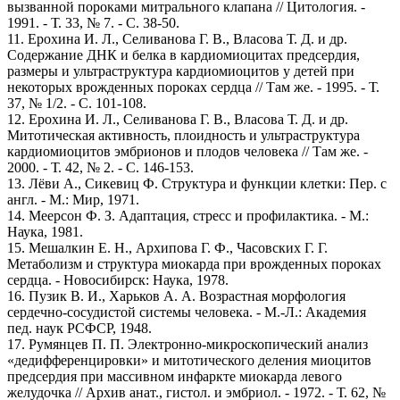
вызванной пороками митрального клапана // Цитология. -
1991. - Т. 33, № 7. - С. 38-50.
11. Ерохина И. Л., Селиванова Г. В., Власова Т. Д. и др.
Содержание ДНК и белка в кардиомиоцитах предсердия,
размеры и ультраструктура кардиомиоцитов у детей при
некоторых врожденных пороках сердца // Там же. - 1995. - Т.
37, № 1/2. - С. 101-108.
12. Ерохина И. Л., Селиванова Г. В., Власова Т. Д. и др.
Митотическая активность, плоидность и ультраструктура
кардиомиоцитов эмбрионов и плодов человека // Там же. -
2000. - Т. 42, № 2. - С. 146-153.
13. Лёви А., Сикевиц Ф. Структура и функции клетки: Пер. с
англ. - М.: Мир, 1971.
14. Меерсон Ф. З. Адаптация, стресс и профилактика. - М.:
Наука, 1981.
15. Мешалкин Е. Н., Архипова Г. Ф., Часовских Г. Г.
Метаболизм и структура миокарда при врожденных пороках
сердца. - Новосибирск: Наука, 1978.
16. Пузик В. И., Харьков А. А. Возрастная морфология
сердечно-сосудистой системы человека. - М.-Л.: Академия
пед. наук РСФСР, 1948.
17. Румянцев П. П. Электронно-микроскопический анализ
«дедифференцировки» и митотического деления миоцитов
предсердия при массивном инфаркте миокарда левого
желудочка // Архив анат., гистол. и эмбриол. - 1972. - Т. 62, №