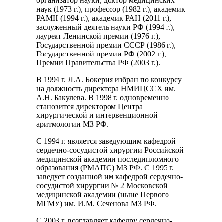
организатор науки, доктор медицинских
наук (1973 г.), профессор (1982 г.), академик
РАМН (1994 г.), академик РАН (2011 г.),
заслуженный деятель науки РФ (1994 г.),
лауреат Ленинской премии (1976 г.),
Государственной премии СССР (1986 г.),
Государственной премии РФ (2002 г.),
Премии Правительства РФ (2003 г.).
В 1994 г. Л.А. Бокерия избран по конкурсу
на должность директора НМИЦССХ им.
А.Н. Бакулева. В 1998 г. одновременно
становится директором Центра
хирургической и интервенционной
аритмологии МЗ РФ.
С 1994 г. является заведующим кафедрой
сердечно-сосудистой хирургии Российской
медицинской академии последипломного
образования (РМАПО) МЗ РФ. С 1995 г.
заведует созданной им кафедрой сердечно-
сосудистой хирургии № 2 Московской
медицинской академии (ныне Первого
МГМУ) им. И.М. Сеченова МЗ РФ.
С 2003 г. возглавляет кафедру сердечно-