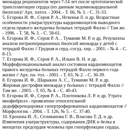
миокарда реципиентов через 7-14 лет после ортотопической
трансплантации сердца (по данным эндомиокардиальной
биопсии)// Арх. патол. - 2004. - Т. 66, № 3. - С. 31-33.
5. Егорова И. Ф., Серов Р. А., Нгвенья Л. и др. Возрастные
особенности ультраструктуры кардиомиоцитов выводного
отдела правого желудочка больных тетрадой Фалло // Там же.
- 1996. - Т. 58, № 3. - С. 58-61.
6. Егорова И. Ф., Серов Р. А. . Туманян М. Р. и др. Результаты
анализа интраоперационных биопсий миокарда у детей с
тетрадой Фалло // Грудная и серд.-сосуд. хир. - 2001. - № 4. - С.
8-13.
7. Егорова И. Ф., Серов Р. А., Ильин В. Н. и др.
Морфофункциональный анализ состояния кардиомиоцитов
правого желудочка больных тетрадой Фалло первого года
жизни // Арх. па- тол. - 2001. - Т. 63, № 2. - С. 36-39.
8. Егорова И. Ф., Шарыкин А. С., Туманян М. Р. и др.
Жировая дистрофия миокарда у больных с тетрадой Фалло //
Там же. - 2003. - Т. 65, № 4. - С. 40-43.
9. Егорова И. Ф., Серов Р. А., Плотникова Л. Р. и др. Утрата
миофибрилл - проявление относительной
дедифференцировки гипертрофированных кардиомиоцитов //
Морфология. - 2004. - Т. 126, № 5. - С. 37-40.
10. Ерохина И. Л., Селиванова Г. В., Власова Т. Д. и др.
Изменения ультраструктуры, содержания ДНК и белка в
миоцитах предсердия человека при гиперфункции сердца,