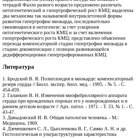
тетрадой Фалло разного возраста предложено различать
онтогенетический и гипертрофический рост КМЦ; выделены
два механизма так называемой внутриклеточной формы
развития гипертрофии миокарда, последовательно
сменяющиеся в онтогенезе: за счет ускорения
онтогенетического роста КМЦ и за счет включения
гипертрофического роста КМЦ; представлено объяснение
перехода компенсаторной стадии гипертрофии миокарда в
стадию декомпенсации с позиции развивающейся
дедифференцировки гипертрофированных КМЦ.
Литература
1. Бродский В. Я. Полиплоидия в миокарде: компенсаторный
резерв сердца // Бюлл. экспер. биол. мед. - 1995. - № 5. - С.
454-459.
2. Галанкин В. Н. Изменения миофибриллярного аппарата
сердца при врожденных пороках его у новорожденных и в
раннем детском возрасте // Арх. патол. - 1971. - Т. 33, № 1. - С.
43-47.
3. Давыдовский И. В. Общая патология человека. - М.:
Медицина, 1969.
4. Дземешкевич С. Л., Цыпленкова В. Г., Самко А. Н. и др.
Гистологическая и ультраструктурная характеристика