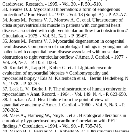
Cardiovasc. Research. - 1995. - Vol. 30. - P. 501-510.
33. Hearse D. J. Myocardial hibernation: a form of endogenous
protection? // Eur. Heart J. - 1997. - Vol. 18 (Suppl. A). - P. A2-A7.
34. Jones M., Ferrans V. J., Morrow A. G. et al. Ultrastructure of
crista supraventricularis muscle in patients with congenital heart
diseases associated with right ventricular outflow tract obstruction //
Circulation. - 1975. - Vol. 51, № 1. - P. 39-67.
35. Jones M., Ferrans V. J. Myocardial degeneration in congenital
heart disease. Comparison of morphologic findings in young and old
patients with congenital heart disease associated with muscular
obstruction to right ventricular outflow // Amer. J. Cardiol. - 1977. -
Vol. 39, № 7. - P. 1051-1063.
36. Kunkel B., Lapp H., Kober G. et al. Light-microscopic
evaluation of myocardial biopsies // Cardiomyopathy and
myocardial biopsy / Eds M. Kaltenbach et al. - Berlin-Heidelberg-N.
Y., 1978. - P. 62-70.
37. Leak L. V., Burke J. F. The ultrastructure of human embryonic
myocardium // Anat. Record. - 1964. - Vol. 149, № 4. - P. 623-650.
38. Linzbach A. J. Heart failure from the point of view of
quantitative anatomy // Amer. J. Cardiol. - 1960. - Vol. 5, № 3. - P.
370-382.
39. Maes A., Flameng W., Nuyts J. et al. Histological alterations in
chronically hypoperfused myocardium: Correlation with PET
findings // Circulation. - 1994. - Vol. 90. - P. 735-745.
40. Maron B. J., Ferrans V. J., Roberts W. C. Ultrastructural features