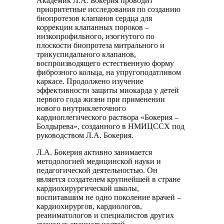
Академик Л.А. Бокерия проводит
приоритетные исследования по созданию
биопротезов клапанов сердца для
коррекции клапанных пороков –
низкопрофильного, изогнутого по
плоскости биопротеза митрального и
трикуспидального клапанов,
воспроизводящего естественную форму
фиброзного кольца, на упругоподатливом
каркасе. Продолжено изучение
эффективности защиты миокарда у детей
первого года жизни при применении
нового внутриклеточного
кардиоплегического раствора «Бокерия –
Болдырева», созданного в НМИЦССХ под
руководством Л.А. Бокерия.
Л.А. Бокерия активно занимается
методологией медицинской науки и
педагогической деятельностью. Он
является создателем крупнейшей в стране
кардиохирургической школы,
воспитавшим не одно поколение врачей –
кардиохирургов, кардиологов,
реаниматологов и специалистов других