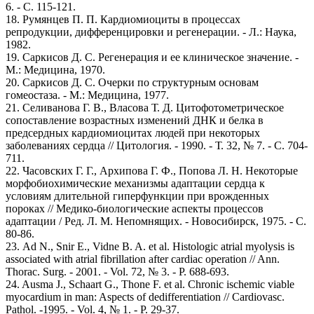
6. - С. 115-121.
18. Румянцев П. П. Кардиомиоциты в процессах
репродукции, дифференцировки и регенерации. - Л.: Наука,
1982.
19. Саркисов Д. С. Регенерация и ее клиническое значение. -
М.: Медицина, 1970.
20. Саркисов Д. С. Очерки по структурным основам
гомеостаза. - М.: Медицина, 1977.
21. Селиванова Г. В., Власова Т. Д. Цитофотометрическое
сопоставление возрастных изменений ДНК и белка в
предсердных кардиомиоцитах людей при некоторых
заболеваниях сердца // Цитология. - 1990. - Т. 32, № 7. - С. 704-
711.
22. Часовских Г. Г., Архипова Г. Ф., Попова Л. Н. Некоторые
морфобиохимические механизмы адаптации сердца к
условиям длительной гиперфункции при врожденных
пороках // Медико-биологические аспекты процессов
адаптации / Ред. Л. М. Непомнящих. - Новосибирск, 1975. - С.
80-86.
23. Ad N., Snir E., Vidne B. A. et al. Histologic atrial myolysis is
associated with atrial fibrillation after cardiac operation // Ann.
Thorac. Surg. - 2001. - Vol. 72, № 3. - P. 688-693.
24. Ausma J., Schaart G., Thone F. et al. Chronic ischemic viable
myocardium in man: Aspects of dedifferentiation // Cardiovasc.
Pathol. -1995. - Vol. 4, № 1. - P. 29-37.