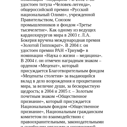
удостоен титула «Человек-легенда»,
общероссийской премии «Русский
национальный Олимп», учрежденной
Правительством, Союзом
промышленников и фондом «Третье
тысячелетие». Как одному из ведущих
кардиохирургов мира в 2003 г. Л.А.
Бокерия вручена международная премия
«Золотой Гиппократ». В 2004 г. он
удостоен премии РАН «Триумф» в
номинации «Наука о жизни – медицина».
В 2004 г. он отмечен наградным знаком –
орденом «Меценат», который
присуждается Благотворительным фондом
«Меценаты столетия» за выдающийся
вклад в дело возрождения и процветания
мира, за величие души, за бескорыстную
щедрость; в 2004 и 2005 г. – Золотым
почетным знаком «Общественное
признание», который присуждается
Национальным фондом «Общественное
признание», Национальным гражданским
комитетом по взаимодействию с
правоохранительными, законодательными
и судебными органами и независимой