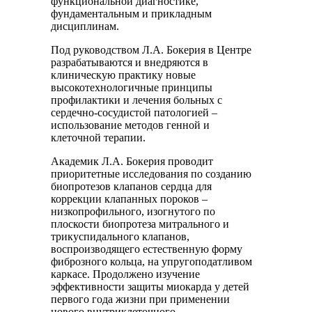
функциональной диагностике,
фундаментальным и прикладным
дисциплинам.
Под руководством Л.А. Бокерия в Центре
разрабатываются и внедряются в
клиническую практику новые
высокотехнологичные принципы
профилактики и лечения больных с
сердечно-сосудистой патологией –
использование методов генной и
клеточной терапии.
Академик Л.А. Бокерия проводит
приоритетные исследования по созданию
биопротезов клапанов сердца для
коррекции клапанных пороков –
низкопрофильного, изогнутого по
плоскости биопротеза митрального и
трикуспидального клапанов,
воспроизводящего естественную форму
фиброзного кольца, на упругоподатливом
каркасе. Продолжено изучение
эффективности защиты миокарда у детей
первого года жизни при применении
нового внутриклеточного