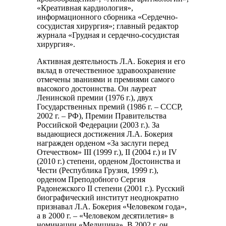
«Креативная кардиология»,
информационного сборника «Сердечно-
сосудистая хирургия»; главный редактор
журнала «Грудная и сердечно-сосудистая
хирургия».
Активная деятельность Л.А. Бокерия и его
вклад в отечественное здравоохранение
отмечены званиями и премиями самого
высокого достоинства. Он лауреат
Ленинской премии (1976 г.), двух
Государственных премий (1986 г. – СССР,
2002 г. – РФ), Премии Правительства
Российской Федерации (2003 г.). За
выдающиеся достижения Л.А. Бокерия
награжден орденом «За заслуги перед
Отечеством» III (1999 г.), II (2004 г.) и IV
(2010 г.) степени, орденом Достоинства и
Чести (Республика Грузия, 1999 г.),
орденом Преподобного Сергия
Радонежского II степени (2001 г.). Русский
биографический институт неоднократно
признавал Л.А. Бокерия «Человеком года»,
а в 2000 г. – «Человеком десятилетия» в
номинации «Медицина». В 2002 г. он