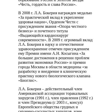
«Честь, гордость и слава России».
В 2008 г. Л.А. Бокерия награжден медалью
«За практический вклад в укрепление
здоровья нации», Орденом Чести с
присуждением звания «Опора честного
бизнеса» и почетного титула
«Выдающийся кардиохирург
современности». В 2009 г. огромный вклад
Л.А. Бокерия в науку и отечественное
здравоохранение отмечен присуждением
ему Премии имени А.Н. Косыгина «За
большие достижения в решении проблем
развития экономики России» и премии
города Москвы в области медицины «за
разработку и внедрение в клиническую
практику нового биологического клапана
«Биоглис».
Л.А. Бокерия – действительный член
Американской ассоциации торакальных
хирургов (1991 г.), член правления (1992 г.)
и член Президиума (с 2003 г., консул)
Европейского общества грудных и
сердечно-сосудистых хирургов, член