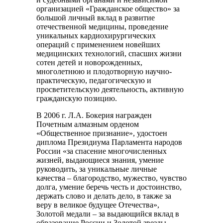
организацией «Гражданское общество» за
большой личный вклад в развитие
отечественной медицины, проведение
уникальных кардиохирургических
операций с применением новейших
медицинских технологий, спасших жизни
сотен детей и новорожденных,
многолетнюю и плодотворную научно-
практическую, педагогическую и
просветительскую деятельность, активную
гражданскую позицию.
В 2006 г. Л.А. Бокерия награжден
Почетным алмазным орденом
«Общественное признание», удостоен
диплома Президиума Парламента народов
России «за спасение многочисленных
жизней, выдающиеся знания, умение
руководить, за уникальные личные
качества – благородство, мужество, чувство
долга, умение беречь честь и достоинство,
держать слово и делать дело, в также за
веру в великое будущее Отечества»,
Золотой медали – за выдающийся вклад в
образование России и Золотой звезды