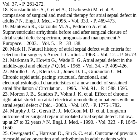
Vol. 37. - P. 261-272.
18. Konstantinides S., Geibel A., Olschewski M. et al. A
comparison of surgical and medical therapy for atrial septal defect in
adults // N. Engl. J. Med. - 1995. - Vol. 333. - P. 469-473.
19. Mantovan R., Gatzoulis M. A., Pedrocco A. et al.
Supraventricular arrhythmia before and after surgical closure of
atrial septal defects: spectrum, prognosis and management //
Europace. - 2003. - Vol. 5. - P. 133-138.
20. Mark H. Natural history of atrial septal defect with criteria for
selection for surgery // Amer. J. Cardiol. - 1963. - Vol. 12. - P. 66-73.
21. Markman P., Howitt G., Wade E. G. Atrial septal defect in the
middle-aged and elderly // QJM. - 1965. - Vol. 34. - P. 409-426.
22. Morillo C. A., Klein G. J., Jones D. L., Guiraudon C. M.
Chronic rapid atrial pacing: structural, functional, and
electrophysiological characteristics of a new model of sustained
atrial fibrillation // Circulation. - 1995. - Vol. 91. - P. 1588-1595.
23. Morton J. B., Sandres P., Vohra J. K. et al. Effect of chronic
right atrial stretch on atrial electrical remodelling in patients with an
atrial septal defect // Ibid. - 2003. - Vol. 107. - P. 1775-1782.
24. Murphy J. G., Gersh B. J., McGoon M. D. et al. Longterm
outcome after surgical repair of isolated atrial septal defect: follow-
up at 27 to 32 years // N. Engl. J. Med. - 1990. - Vol. 323. - P. 1645-
1650.
25. Overgaard C., Harrison D., Siu S. C. et al. Outcome of previous
tricuspid valve operation and arrhythmias in adult patients with