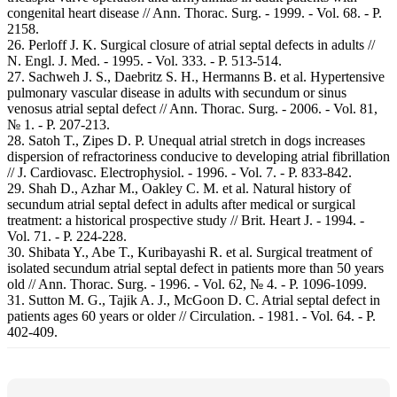
congenital heart disease // Ann. Thorac. Surg. - 1999. - Vol. 68. - P.
2158.
26. Perloff J. K. Surgical closure of atrial septal defects in adults //
N. Engl. J. Med. - 1995. - Vol. 333. - P. 513-514.
27. Sachweh J. S., Daebritz S. H., Hermanns B. et al. Hypertensive
pulmonary vascular disease in adults with secundum or sinus
venosus atrial septal defect // Ann. Thorac. Surg. - 2006. - Vol. 81,
№ 1. - P. 207-213.
28. Satoh T., Zipes D. P. Unequal atrial stretch in dogs increases
dispersion of refractoriness conducive to developing atrial fibrillation
// J. Cardiovasc. Electrophysiol. - 1996. - Vol. 7. - P. 833-842.
29. Shah D., Azhar M., Oakley C. M. et al. Natural history of
secundum atrial septal defect in adults after medical or surgical
treatment: a historical prospective study // Brit. Heart J. - 1994. -
Vol. 71. - P. 224-228.
30. Shibata Y., Abe T., Kuribayashi R. et al. Surgical treatment of
isolated secundum atrial septal defect in patients more than 50 years
old // Ann. Thorac. Surg. - 1996. - Vol. 62, № 4. - P. 1096-1099.
31. Sutton M. G., Tajik A. J., McGoon D. C. Atrial septal defect in
patients ages 60 years or older // Circulation. - 1981. - Vol. 64. - P.
402-409.