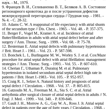
наук. - М., 1979.
9. Францев В. И., Селиваненко В. Т., Беляков А. В. Состояние
регионарного кровотока до и после устранения дефектов
межпредсердной перегородки сердца // Грудная хир. - 1981. -
№ 4. - С. 28-32.
10. Adams C. W. A reappraisal of life expectancy with atrial shunts
of the secundum type // Dis. Chest. - 1965. - Vol. 48. - P. 357-375.
11. Berger F., Vogel M., Kramer A. et al. Incidence of atrial
flutter/fibrillation in adults with atrial septal defect before and after
surgery // Ann. Thorac. Surg. - 1999. - Vol. 68. - P. 75-78.
12. Besterman E. Atrial septal defects with pulmonary hypertension
// Brit. Heart J. - 1961. - Vol. 23. - P. 587-598.
13. Bonchek L. I., Burlingame M. W., Worley S. J. et al. Cox/Maze
procedure for atrial septal defect with atrial fibrillation: management
strategies // Ann. Thorac. Surg. - 1993. - Vol. 55. - P. 607-610.
14. Cherian Г., Uthaman Р., Durairaj М. et al. Pulmonary
hypertension in isolated secundum atrial septal defect high rate in
patients // Brit. Heart J.-1983.- Vol. 105. - P. 952-957.
15. Craig R. J., Selzer A. Natural history and prognosis of atrial
septal defect // Circulation. - 1968. - Vol. 37. - P. 805-815.
16. Gatzoulis M. A., Freeman M. A., Siu S. C. et al. Atrial
arrhythmia after surgical closure of atrial septal defects in adults // N.
Engl. J. Med. - 1999. - Vol. 340. - P. 839-846.
17. Gault J. H., Morrow A. G., Gay W. A., Ross J. Jr. Atrial septal
defect in patients over the age of forty years // Circulation. - 1968. -