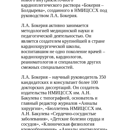
кардиоплегического раствора «Бокерия –
Болдырева», созданного в НМИЦССХ под
руководством Л.А. Бокерия.
Л.А. Бокерия активно занимается
методологией медицинской науки и
педагогической деятельностью. Он
является создателем крупнейшей в стране
кардиохирургической школы,
воспитавшим не одно поколение врачей –
кардиохирургов, кардиологов,
реаниматологов и специалистов других
смежных специальностей.
Л.А. Бокерия – научный руководитель 350
кандидатских и консультант более 100
докторских диссертаций. Он создатель
издательства НМИЦССХ им. А.Н.
Бакулева с типографией, основатель и
главный редактор журналов «Анналы
хирургии», «Бюллетень НМИЦССХ им.
А.Н. Бакулева «Сердечно-сосудистые
заболевания», «Детские болезни сердца и
сосудов», «Клиническая физиология
кровообращения», «Анналы аритмологии»,