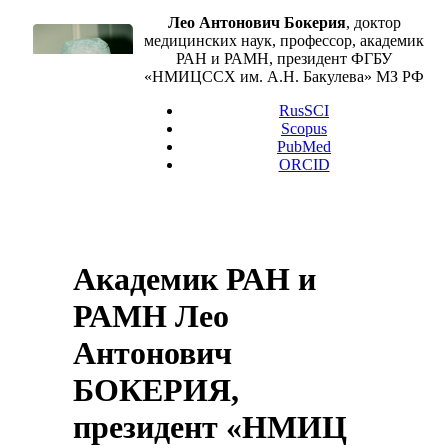
Лео Антонович Бокерия
, доктор
медицинских наук, профессор, академик
РАН и РАМН, президент ФГБУ
«НМИЦССХ им. А.Н. Бакулева» МЗ РФ
RusSCI
Scopus
PubMed
ORCID
Академик РАН и
РАМН Лео
Антонович
БОКЕРИЯ,
президент «НМИЦ