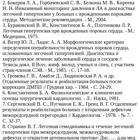
2. Бокерия Л. А., Горбачевский С. В., Белкина М. В., Киреева
И. Н. Инвазивный мониторинг давления в ЛА в диагностике
легочной гипертензии у больных с врожденными пороками
сердца. Методические рекомендации. - М., 2004.
3. Бураковский В. И., Константинов Б. А., Плотникова Л. Р.
Легочная гипертензия при врожденных пороках сердца. - М.:
Медицина, 1975.
4. Ватер Ю. Л., Лацис А. А. Морфологические критерии
определения операбельности врожденных пороков сердца,
осложненных легочной гипертензией. Диагностика и
хирургическое лечение заболеваний сердца и сосудов //
Тезисы докл. II Всес. конф. молод. ученых и спец. с участием
стран-членов СЭВ. - М., 1985. - С. 17-18.
5. Громова Г. В., Амабле Д., Людиновская Р. А. и др.
Отдаленные результаты и реабилитация больных после
коррекции ДМПП // Грудная хир. - 1984. - С. 24-29.
6. Константинов Б. А. Физиологические и клинические
основы хирургической кардиологии. - Л.: Наука, 1981.
7. Сергиевский В. С., Нугманов Е. К., Гренц В. Г. Отдаленные
результаты и реабилитация больных с вторичным дефектом
межпредсердной перегородки // Кардиология. - 1978. - № 7. -
С. 32-37.
8. Странин В. Г. Легочная гемодинамика и течение легочной
гипертензии при межпредсердном, межжелудочковом
дефектах и открытом артериальном протоке: Дис. … д-ра мед.