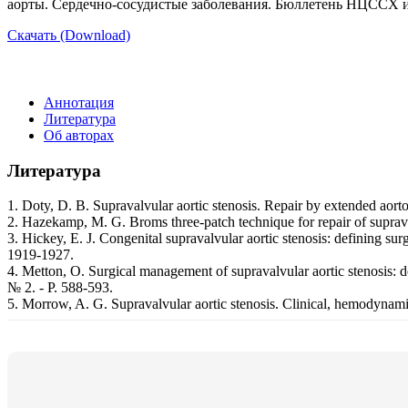
аорты. Сердечно-сосудистые заболевания. Бюллетень НЦССХ им.
Скачать (Download)
Аннотация
Литература
Об авторах
Литература
1. Doty, D. B. Supravalvular aortic stenosis. Repair by extended aorto
2. Hazekamp, M. G. Broms three-patch technique for repair of supravalv
3. Hickey, E. J. Congenital supravalvular aortic stenosis: defining su
1919-1927.
4. Metton, O. Surgical management of supravalvular aortic stenosis: d
№ 2. - P. 588-593.
5. Morrow, A. G. Supravalvular aortic stenosis. Clinical, hemodynamic 