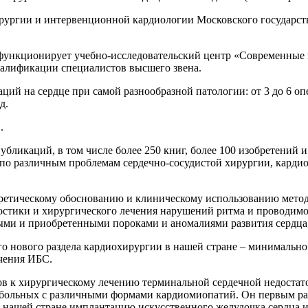
хирургии и интервенционной кардиологии Московского государст
нкционирует учебно-исследовательский центр «Современные 
алификации специалистов высшего звена.
ций на сердце при самой разнообразной патологии: от 3 до 6 опер
д.
.
убликаций, в том числе более 250 книг, более 100 изобретений 
 по различным проблемам сердечно-сосудистой хирургии, карди
ретическому обоснованию и клиническому использованию метод
остики и хирургического лечения нарушений ритма и проводимо
ыми и приобретенными пороками и аномалиями развития сердца,
го нового раздела кардиохирургии в нашей стране – минимальн
чения ИБС.
ов к хирургическому лечению терминальной сердечной недостато
 больных с различными формами кардиомиопатий. Он первым р
 в нашей стране имплантацию искусственного желудочка сердца