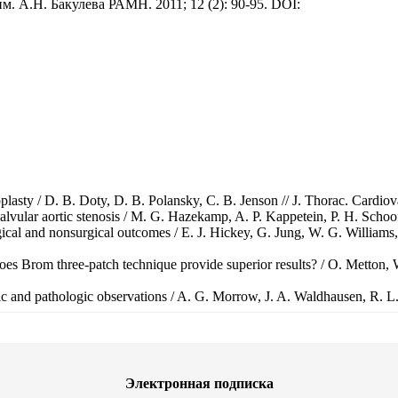
 А.Н. Бакулева РАМН. 2011; 12 (2): 90-95. DOI:
plasty / D. B. Doty, D. B. Polansky, C. B. Jenson // J. Thorac. Cardiova
ular aortic stenosis / M. G. Hazekamp, A. P. Kappetein, P. H. Schoof et
rgical and nonsurgical outcomes / E. J. Hickey, G. Jung, W. G. Williams
oes Brom three-patch technique provide superior results? / O. Metton, W
and pathologic observations / A. G. Morrow, J. A. Waldhausen, R. L. Pet
Электронная подписка