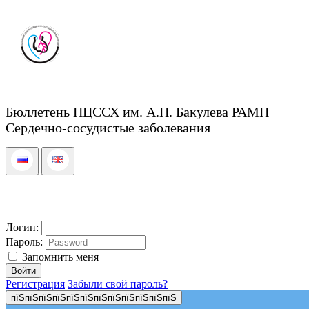
Бюллетень НЦССХ им. А.Н. Бакулева РАМН
Сердечно-сосудистые заболевания
Логин:
Пароль:
Запомнить меня
Регистрация
Забыли свой пароль?
пїЅпїЅпїЅпїЅпїЅпїЅпїЅпїЅпїЅпїЅпїЅпїЅ