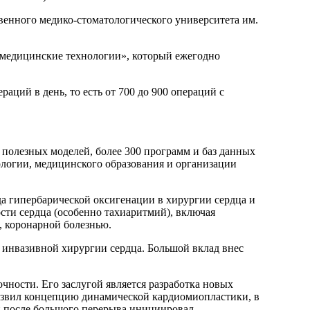
венного медико-стоматологического университета им.
медицинские технологии», который ежегодно
аций в день, то есть от 700 до 900 операций с
и полезных моделей, более 300 программ и баз данных
ологии, медицинского образования и организации
а гипербарической оксигенации в хирургии сердца и
сти сердца (особенно тахиаритмий), включая
 коронарной болезнью.
о инвазивной хирургии сердца. Большой вклад внес
чности. Его заслугой является разработка новых
азвил концепцию динамической кардиомиопластики, в
 и после большого перерыва инициировал