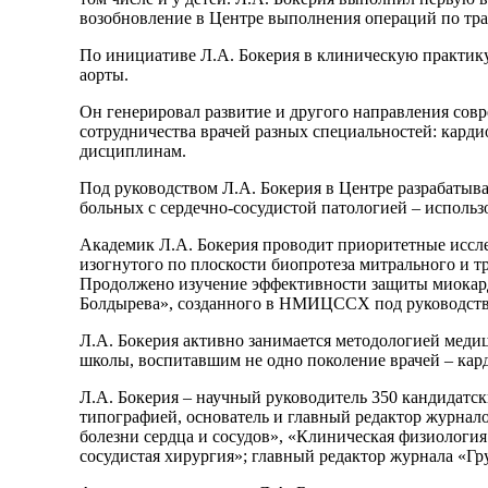
возобновление в Центре выполнения операций по тра
По инициативе Л.А. Бокерия в клиническую практику
аорты.
Он генерировал развитие и другого направления сов
сотрудничества врачей разных специальностей: кард
дисциплинам.
Под руководством Л.А. Бокерия в Центре разрабаты
больных с сердечно-сосудистой патологией – использ
Академик Л.А. Бокерия проводит приоритетные иссле
изогнутого по плоскости биопротеза митрального и 
Продолжено изучение эффективности защиты миокарда
Болдырева», созданного в НМИЦССХ под руководств
Л.А. Бокерия активно занимается методологией медиц
школы, воспитавшим не одно поколение врачей – кар
Л.А. Бокерия – научный руководитель 350 кандидатск
типографией, основатель и главный редактор журна
болезни сердца и сосудов», «Клиническая физиолог
сосудистая хирургия»; главный редактор журнала «Гру