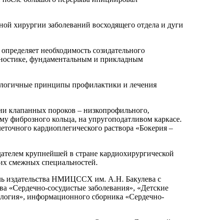
ой хирургии заболеваний восходящего отдела и дуги
 определяет необходимость созидательного
агностике, фундаментальным и прикладным
нологичные принципы профилактики и лечения
ии клапанных пороков – низкопрофильного,
му фиброзного кольца, на упругоподатливом каркасе.
еточного кардиоплегического раствора «Бокерия –
здателем крупнейшей в стране кардиохирургической
гих смежных специальностей.
ель издательства НМИЦССХ им. А.Н. Бакулева с
а «Сердечно-сосудистые заболевания», «Детские
ология», информационного сборника «Сердечно-