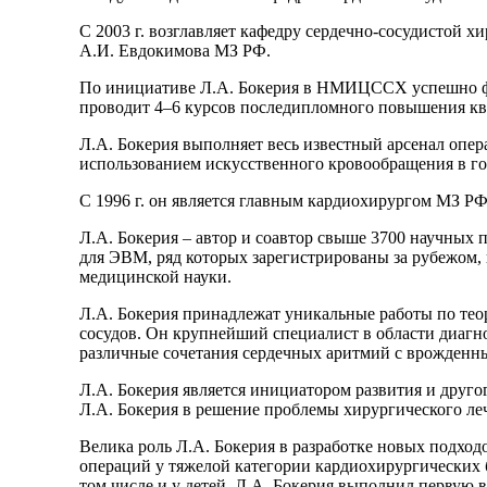
С 2003 г. возглавляет кафедру сердечно-сосудистой 
А.И. Евдокимова МЗ РФ.
По инициативе Л.А. Бокерия в НМИЦССХ успешно фу
проводит 4–6 курсов последипломного повышения кв
Л.А. Бокерия выполняет весь известный арсенал опера
использованием искусственного кровообращения в го
С 1996 г. он является главным кардиохирургом МЗ РФ
Л.А. Бокерия – автор и соавтор свыше 3700 научных п
для ЭВМ, ряд которых зарегистрированы за рубежом,
медицинской науки.
Л.А. Бокерия принадлежат уникальные работы по тео
сосудов. Он крупнейший специалист в области диагн
различные сочетания сердечных аритмий с врожденн
Л.А. Бокерия является инициатором развития и друго
Л.А. Бокерия в решение проблемы хирургического ле
Велика роль Л.А. Бокерия в разработке новых подход
операций у тяжелой категории кардиохирургических
том числе и у детей. Л.А. Бокерия выполнил первую