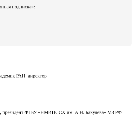
онная подписка»:
кадемик РАН, директор
МН, президент ФГБУ «НМИЦССХ им. А.Н. Бакулева» МЗ РФ