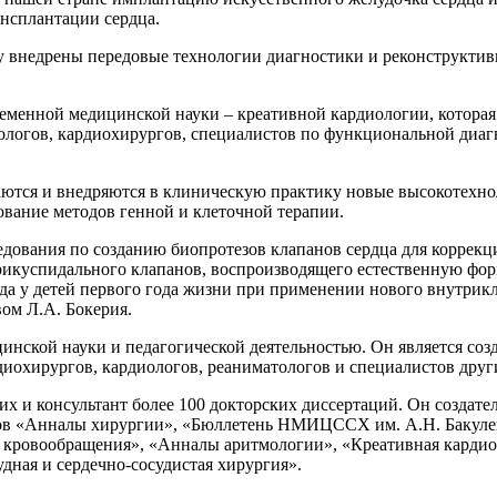
нсплантации сердца.
 внедрены передовые технологии диагностики и реконструктивн
ременной медицинской науки – креативной кардиологии, которая
иологов, кардиохирургов, специалистов по функциональной ди
ваются и внедряются в клиническую практику новые высокотех
ование методов генной и клеточной терапии.
дования по созданию биопротезов клапанов сердца для коррекц
трикуспидального клапанов, воспроизводящего естественную фор
 у детей первого года жизни при применении нового внутрикл
ом Л.А. Бокерия.
инской науки и педагогической деятельностью. Он является со
диохирургов, кардиологов, реаниматологов и специалистов дру
их и консультант более 100 докторских диссертаций. Он создат
лов «Анналы хирургии», «Бюллетень НМИЦССХ им. А.Н. Бакулев
ия кровообращения», «Анналы аритмологии», «Креативная карди
дная и сердечно-сосудистая хирургия».