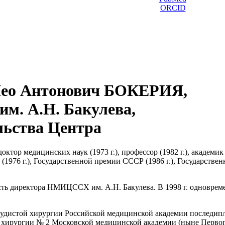
ORCID
ео Антонович БОКЕРИЯ,
м. А.Н. Бакулева,
льства Центра
октор медицинских наук (1973 г.), профессор (1982 г.), академик
и (1976 г.), Государственной премии СССР (1986 г.), Государств
ость директора НМИЦССХ им. А.Н. Бакулева. В 1998 г. одновре
осудистой хирургии Российской медицинской академии последип
ой хирургии № 2 Московской медицинской академии (ныне Перв