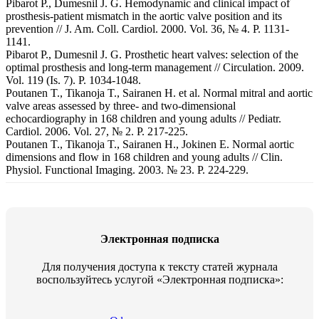
Pibarot P., Dumesnil J. G. Hemodynamic and clinical impact of
prosthesis-patient mismatch in the aortic valve position and its
prevention // J. Am. Coll. Cardiol. 2000. Vol. 36, № 4. P. 1131-
1141.
Pibarot P., Dumesnil J. G. Prosthetic heart valves: selection of the
optimal prosthesis and long-term management // Circulation. 2009.
Vol. 119 (Is. 7). P. 1034-1048.
Poutanen T., Tikanoja T., Sairanen H. et al. Normal mitral and aortic
valve areas assessed by three- and two-dimensional
echocardiography in 168 children and young adults // Pediatr.
Cardiol. 2006. Vol. 27, № 2. P. 217-225.
Poutanen T., Tikanoja T., Sairanen H., Jokinen E. Normal aortic
dimensions and flow in 168 children and young adults // Clin.
Physiol. Functional Imaging. 2003. № 23. P. 224-229.
Электронная подписка
Для получения доступа к тексту статей журнала
воспользуйтесь услугой «Электронная подписка»: