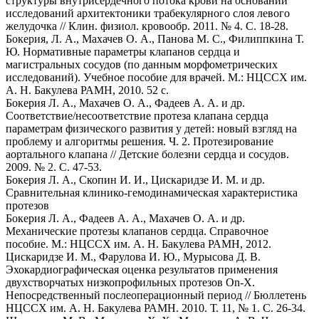
структуры внутрисердечного потока крови на основании
исследований архитектоники трабекулярного слоя левого
желудочка // Клин. физиол. кровообр. 2011. № 4. С. 18-28.
Бокерия, Л. А., Махачев О. А., Панова М. С., Филиппкина Т.
Ю. Нормативные параметры клапанов сердца и
магистральных сосудов (по данным морфометрических
исследований). Учебное пособие для врачей. М.: НЦССХ им.
А. Н. Бакулева РАМН, 2010. 52 с.
Бокерия Л. А., Махачев О. А., Фадеев А. А. и др.
Соответствие/несоответствие протеза клапана сердца
параметрам физического развития у детей: новый взгляд на
проблему и алгоритмы решения. Ч. 2. Протезирование
аортального клапана // Детские болезни сердца и сосудов.
2009. № 2. С. 47-53.
Бокерия Л. А., Скопин И. И., Цискаридзе И. М. и др.
Сравнительная клинико-гемодинамическая характеристика
протезов
Бокерия Л. А., Фадеев А. А., Махачев О. А. и др.
Механические протезы клапанов сердца. Справочное
пособие. М.: НЦССХ им. А. Н. Бакулева РАМН, 2012.
Цискаридзе И. М., Фарулова И. Ю., Мурысова Д. В.
Эхокардиографическая оценка результатов применения
двухстворчатых низкопрофильных протезов On-X.
Непосредственный послеоперационный период // Бюллетень
НЦССХ им. А. Н. Бакулева РАМН. 2010. Т. 11, № 1. С. 26-34.