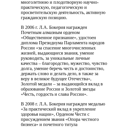
многолетнюю и плодотворную научно-
практическую, педагогическую и
просветительскую деятельность, активную
гражданскую позицию.
В 2006 г. Л.А. Бокерия награжден
Почетным алмазным орденом
«Общественное признание», удостоен
диплома Президиума Парламента народов
России «за спасение многочисленных
жизней, выдающиеся знания, умение
руководить, за уникальные личные
качества – благородство, мужество, чувство
долга, умение беречь честь и достоинство,
держать слово и делать дело, в также за
веру в великое будущее Отечества»,
Золотой медали – за выдающийся вклад в
образование России и Золотой звезды
«Честь, гордость и слава России».
В 2008 г. Л.А. Бокерия награжден медалью
«За практический вклад в укрепление
здоровья нации», Орденом Чести с
присуждением звания «Опора честного
бизнеса» и почетного титула