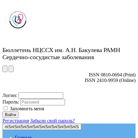
Бюллетень НЦССХ им. А.Н. Бакулева РАМН
Сердечно-сосудистые заболевания
ISSN 0810-0694 (Print)
ISSN 2410-9959 (Online)
Логин:
Пароль:
Запомнить меня
Регистрация
Забыли свой пароль?
пїЅпїЅпїЅпїЅпїЅпїЅпїЅпїЅпїЅпїЅпїЅпїЅ
Главная