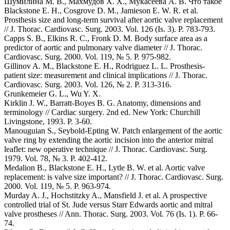
Шумилина М. В., Махмудов Х. Х., Мукасеева А. В. Что такое
Blackstone E. H., Cosgrove D. M., Jamieson E. W. R. et al.
Prosthesis size and long-term survival after aortic valve replacement
// J. Thorac. Cardiovasc. Surg. 2003. Vol. 126 (Is. 3). P. 783-793.
Capps S. B., Elkins R. C., Fronk D. M. Body surface area as a
predictor of aortic and pulmonary valve diameter // J. Thorac.
Cardiovasc. Surg. 2000. Vol. 119, № 5. P. 975-982.
Gillinov A. M., Blackstone E. H., Rodriguez L. L. Prosthesis-
patient size: measurement and clinical implications // J. Thorac.
Cardiovasc. Surg. 2003. Vol. 126, № 2. P. 313-316.
Grunkemeier G. L., Wu Y. X.
Kirklin J. W., Barratt-Boyes B. G. Anatomy, dimensions and
terminology // Cardiac surgery. 2nd ed. New York: Churchill
Livingstone, 1993. P. 3-60.
Manouguian S., Seybold-Epting W. Patch enlargement of the aortic
valve ring by extending the aortic incision into the anterior mitral
leaflet: new operative technique // J. Thorac. Cardiovasc. Surg.
1979. Vol. 78, № 3. P. 402-412.
Medalion B., Blackstone E. H., Lytle B. W. et al. Aortic valve
replacement: is valve size important? // J. Thorac. Cardiovasc. Surg.
2000. Vol. 119, № 5. P. 963-974.
Murday A. J., Hochstitzky A., Mansfield J. et al. A prospective
controlled trial of St. Jude versus Starr Edwards aortic and mitral
valve prostheses // Ann. Thorac. Surg. 2003. Vol. 76 (Is. 1). P. 66-
74.