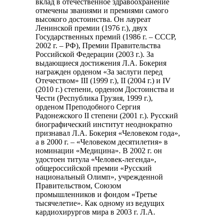
вклад в отечественное здравоохранение
отмечены званиями и премиями самого
высокого достоинства. Он лауреат
Ленинской премии (1976 г.), двух
Государственных премий (1986 г. – СССР,
2002 г. – РФ), Премии Правительства
Российской Федерации (2003 г.). За
выдающиеся достижения Л.А. Бокерия
награжден орденом «За заслуги перед
Отечеством» III (1999 г.), II (2004 г.) и IV
(2010 г.) степени, орденом Достоинства и
Чести (Республика Грузия, 1999 г.),
орденом Преподобного Сергия
Радонежского II степени (2001 г.). Русский
биографический институт неоднократно
признавал Л.А. Бокерия «Человеком года»,
а в 2000 г. – «Человеком десятилетия» в
номинации «Медицина». В 2002 г. он
удостоен титула «Человек-легенда»,
общероссийской премии «Русский
национальный Олимп», учрежденной
Правительством, Союзом
промышленников и фондом «Третье
тысячелетие». Как одному из ведущих
кардиохирургов мира в 2003 г. Л.А.