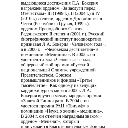
выдающиеся достижения Л.А. Бокерия
награжден орденом «За заслуги перед
Отечеством» III (1999 г.), II (2004 г.) и IV
(2010 г.) степени, орденом Достоинства и
Чести (Республика Грузия, 1999 г.),
орденом Преподобного Сергия
Радонежского II степени (2001 г.). Русский
биографический институт неоднократно
признавал Л.А. Бокерия «Человеком года»,
а в 2000 г. – «Человеком десятилетия» в
номинации «Медицина». В 2002 г. он
удостоен титула «Человек-легенда»,
общероссийской премии «Русский
национальный Олимп», учрежденной
Правительством, Союзом
промышленников и фондом «Третье
тысячелетие». Как одному из ведущих
кардиохирургов мира в 2003 г. Л.А.
Бокерия вручена международная премия
«Золотой Гиппократ». В 2004 г. он
удостоен премии РАН «Триумф» в
номинации «Наука о жизни – медицина».
В 2004 г. он отмечен наградным знаком –
орденом «Меценат», который
присуждается Благотворительным фондом