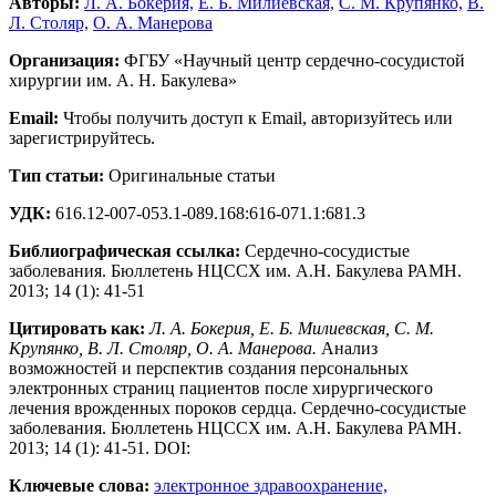
Авторы:
Л. А. Бокерия,
Е. Б. Милиевская,
С. М. Крупянко,
В.
Л. Столяр,
О. А. Манерова
Организация:
ФГБУ «Научный центр сердечно-сосудистой
хирургии им. А. Н. Бакулева»
Email:
Чтобы получить доступ к Email, авторизуйтесь или
зарегистрируйтесь.
Тип статьи:
Оригинальные статьи
УДК:
616.12-007-053.1-089.168:616-071.1:681.3
Библиографическая ссылка:
Сердечно-сосудистые
заболевания. Бюллетень НЦССХ им. А.Н. Бакулева РАМН.
2013; 14 (1): 41-51
Цитировать как:
Л. А. Бокерия, Е. Б. Милиевская, С. М.
Крупянко, В. Л. Столяр, О. А. Манерова.
Анализ
возможностей и перспектив создания персональных
электронных страниц пациентов после хирургического
лечения врожденных пороков сердца. Сердечно-сосудистые
заболевания. Бюллетень НЦССХ им. А.Н. Бакулева РАМН.
2013; 14 (1): 41-51. DOI:
Ключевые слова:
электронное здравоохранение,