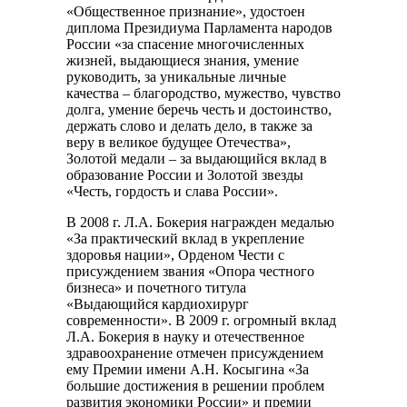
«Общественное признание», удостоен
диплома Президиума Парламента народов
России «за спасение многочисленных
жизней, выдающиеся знания, умение
руководить, за уникальные личные
качества – благородство, мужество, чувство
долга, умение беречь честь и достоинство,
держать слово и делать дело, в также за
веру в великое будущее Отечества»,
Золотой медали – за выдающийся вклад в
образование России и Золотой звезды
«Честь, гордость и слава России».
В 2008 г. Л.А. Бокерия награжден медалью
«За практический вклад в укрепление
здоровья нации», Орденом Чести с
присуждением звания «Опора честного
бизнеса» и почетного титула
«Выдающийся кардиохирург
современности». В 2009 г. огромный вклад
Л.А. Бокерия в науку и отечественное
здравоохранение отмечен присуждением
ему Премии имени А.Н. Косыгина «За
большие достижения в решении проблем
развития экономики России» и премии