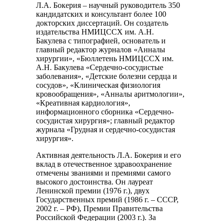
Л.А. Бокерия – научный руководитель 350
кандидатских и консультант более 100
докторских диссертаций. Он создатель
издательства НМИЦССХ им. А.Н.
Бакулева с типографией, основатель и
главный редактор журналов «Анналы
хирургии», «Бюллетень НМИЦССХ им.
А.Н. Бакулева «Сердечно-сосудистые
заболевания», «Детские болезни сердца и
сосудов», «Клиническая физиология
кровообращения», «Анналы аритмологии»,
«Креативная кардиология»,
информационного сборника «Сердечно-
сосудистая хирургия»; главный редактор
журнала «Грудная и сердечно-сосудистая
хирургия».
Активная деятельность Л.А. Бокерия и его
вклад в отечественное здравоохранение
отмечены званиями и премиями самого
высокого достоинства. Он лауреат
Ленинской премии (1976 г.), двух
Государственных премий (1986 г. – СССР,
2002 г. – РФ), Премии Правительства
Российской Федерации (2003 г.). За