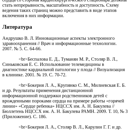
стать непрерывность, масштабность и доступность. Схему
ведения таких страниц можно представить в виде этапов
включения в них информации.
Литература
Андрушко В. Л. Инновационные аспекты электронного
здравоохранения // Врач и информационные технологии.
2007. № 5. С. 64-66.
<br>Беспалова Е. Д., Туманян М. Р., Столяр В. Л.,
Синьковская Е. С. Использование телемедицины в
диагностике кардиальной патологии у плода // Визуализация
в клинике. 2001. № 19. С. 70-72.
<br>Бокерия Л. А., Крупянко С. М., Милиевская Е. Б.
и др. Результаты применения дистанционной
информационной поддержки родственников детей с
врожденными пороками сердца на примере работы «горячей
линии» «Сердце ребенка» НЦССХ им. А. Н. Бакулева //
Бюллетень НЦССХ им. А. Н. Бакулева РАМН. 2009. Т. 10, № 3
(Приложение). С. 186.
<br>Бокерия Л. А., Столяр В. Л., Карулин Г. Г. и др.