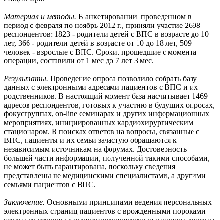
Материал и методы.
В анкетировании, проведенном в
период с февраля по ноябрь 2012 г., приняли участие 2698
респондентов: 1823 - родители детей с ВПС в возрасте до 10
лет, 366 - родители детей в возрасте от 10 до 18 лет, 509
человек - взрослые с ВПС. Сроки, прошедшие с момента
операции, составили от 1 мес до 7 лет 3 мес.
Результаты.
Проведение опроса позволило собрать базу
данных с электронными адресами пациентов с ВПС и их
родственников. В настоящий момент база насчитывает 1469
адресов респондентов, готовых к участию в будущих опросах,
фокусгруппах, on-line семинарах и других информационных
мероприятиях, инициированных кардиохирургическим
стационаром. В поисках ответов на вопросы, связанные с
ВПС, пациенты и их семьи зачастую обращаются к
независимым источникам на форумах. Достоверность
большей части информации, полученной такими способами,
не может быть гарантирована, поскольку сведения
представлены не медицинскими специалистами, а другими
семьями пациентов с ВПС.
Заключение.
Основными принципами ведения персональных
электронных страниц пациентов с врожденными пороками
сердца со стороны кардиохирургического стационара должны