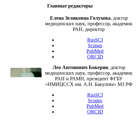
Главные редакторы
Елена Зеликовна Голухова
, доктор
медицинских наук, профессор, академик
РАН, директор
RusSCI
Scopus
PubMed
ORCID
Лео Антонович Бокерия
, доктор
медицинских наук, профессор, академик
РАН и РАМН, президент ФГБУ
«НМИЦССХ им. А.Н. Бакулева» МЗ РФ
RusSCI
Scopus
PubMed
ORCID