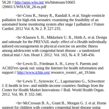
58.28 //
http://apps.who.int/
iris/bitstream/10665
/20601/1/WHA58_28-ru.pdf
<br>Cross R., Steury R., Randall A. et al. Single-ventricle
palliation for high-risk neonates: examining the feasibility of an
automated home monitoring system after stage I palliation // Future
Cardiol. 2012 Vol. 8, № 2. P. 227-235.
<br>Klausen S. H., Mikkelsen U. R., Hirth A. et al. Design
and rationale for the PREVAIL study: effect of e-Health individually
tailored encouragements to physical exercise on aerobic fitness
among adolescents with congenital heart disease - a randomized
clinical trial // Am. Heart J. 2012. Vol. 163, № 4. P. 549-456.
<br>Lewis D., Friedman A. H., Leroy S. Parents and
ACHD'ers speak out: using the Internet for health information and
support //
http://www.tchin.org/
resource_room/c_art_19.htm
<br>Lewis T., Synowiec C., Lagomarsino G., Schweitzer
J. E-health in low- and middle-income countries: findings from the
Center for Health Market Innovations // Bull. World Health Organ.
2012. Vol. 90. P. 332-340.
<br>McCrossan B. A., Grant B., Morgan G. J. et al. Home
support for children with complex congenital heart disease using