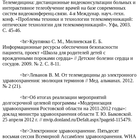
Телемедицина: дистанционные видеоконсультации больных и
интерактивное телеобучение врачей на базе современных
систем видеоконференц-связи. 4-я Междунар. науч.-техн.
конф. «Проблемы техники и технологии телекоммуникаций:
оптические технологии для телекоммуникаций». Уфа, 2003.
С. 45-46.
<br>Крупянко С. М., Милиевская Е. Б.
Информационные ресурсы обеспечения безопасности
пациента, проект «Школа для родителей детей с
врожденными пороками сердца» // Детские болезни сердца и
сосудов. 2009. № 2. С. 8-11.
<br>Леванов В. М. От телемедицины до электронного
здравоохранения: эволюция терминов // Мед. альманах. 2012.
№ 2 (21).
<br>Об итогах реализации мероприятий
долгосрочной целевой программы «Модернизация
здравоохранения Ростовской области на 2011-2012 годы»:
доклад министра здравоохранения области Т. Ю. Быковской.
25 апреля 2012 г. // mvip.donland.ru/Defаlt.aspx?pageid-115479.
<br>Электронное здравоохранение. Пятьдесят
восьмая сессия Всемирной Ассамблеи здравоохранения. WHA