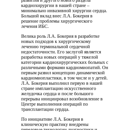
развития и другого нового раздела
кардиохирургии в нашей стране –
минимально инвазивной хирургии сердца.
Большой вклад внес Л.А. Бокерия в
решение проблемы хирургического
лечения ИБС.
Велика роль Л.А. Бокерия в разработке
новых подходов к хирургическому
лечению терминальной сердечной
недостаточности. Его заслугой является
разработка новых операций у тяжелой
категории кардиохирургических больных с
различными формами кардиомиопатий. Он
первым развил концепцию динамической
кардиомиопластики, в том числе и у детей.
Л.А. Бокерия выполнил первую в нашей
стране имплантацию искусственного
желудочка сердца и после большого
перерыва инициировал возобновление в
Центре выполнения операций по
трансплантации сердца.
По инициативе Л.А. Бокерия в
клиническую практику внедрены
передовые технологии диагностики и