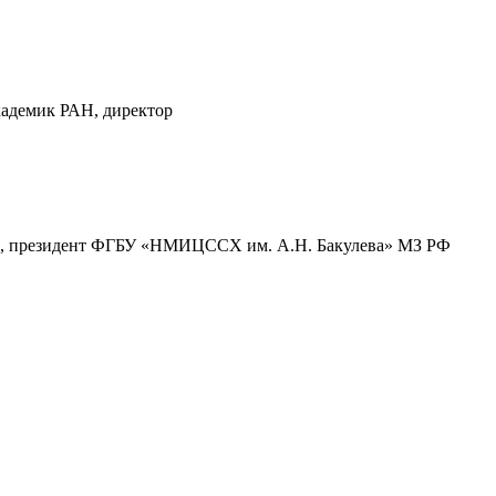
кадемик РАН, директор
МН, президент ФГБУ «НМИЦССХ им. А.Н. Бакулева» МЗ РФ