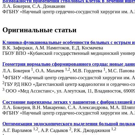
Возможности применения стволовых клеток в лечении ишем
Л.А. Бокерия, С.А. Донаканян
ФГБНУ «Научный центр сердечно-сосудистой хирургии им. А.Н.
Оригинальные статьи
Клинико-функциональные особенности больных с острым ин
В.К. Зафираки, А.М. Намитоков, Е.Д. Космачева
ГБОУ ВПО «Кубанский государственный медицинский университ
Геометрия нормально сформированного сердца: новые дан
1
1,2
1
Л.А. Бокерия
, О.А. Махачев
, М.В. Гордеева
, М.С. Панов
1
ФГБНУ «Научный центр сердечно-сосудистой хирургии им. А.Н
2
ГБУ РД НКО «Дагестанский центр кардиологии и сердечно-сос
3
ООО «Мед Ассистанс», ул. Алеутская, 11, Владивосток, 6900
Состояние паренхимы легких у пациентов с фибрилляцией 
Л.А. Бокерия, В.Н. Макаренко, С.А. Александрова, М.А. Шляп
ФГБНУ «Научный центр сердечно-сосудистой хирургии им. А.Н.
Оптимизация эндоскопического выделения большой подко
1,2
2
1,2
А.Г. Варламов
, А.Р. Садыков
, Р.К. Джорджикия