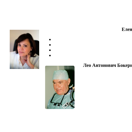
Елен
Лео Антонович Бокер