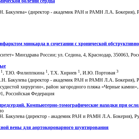
ической болезни сердца
 Бакулева» (директор - академик РАН и РАМН Л.А. Бокерия), Ру
фарктом миокарда в сочетании с хронической обструктивно
ет» Минздрава России; ул. Седина, 4, Краснодар, 350063, Рос
ные
1
1
1
3
а
, Т.Ю. Филиппкина
, Т.Х. Хириев
, И.Ю. Портовая
. Бакулева (директор - академик РАН и РАМН Л.А. Бокерия), Ру
удистой хирургии», район загородного пляжа «Черные камни», 
91, Российская Федерация
предсердий. Компьютерно-томографические находки при осл
по
 Бакулева (директор - академик РАН и РАМН Л.А. Бокерия), Руб
жной вены для аортокоронарного шунтирования