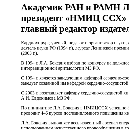
Академик РАН и РАМН Л
президент «НМИЦ ССХ» и
главный редактор издате
Кардиохирург, ученый, педагог и организатор науки, д
деятель науки РФ (1994 г.), лауреат Ленинской преми
(2003 г.).
В 1994 г. Л.А. Бокерия избран по конкурсу на должн
интервенционной аритмологии МЗ РФ.
С 1994 г. является заведующим кафедрой сердечно-с
заведует созданной им кафедрой сердечно-сосудист
С 2003 г. возглавляет кафедру сердечно-сосудистой 
А.И. Евдокимова МЗ РФ.
По инициативе Л.А. Бокерия в НМИЦССХ успешно фу
проводит 4–6 курсов последипломного повышения кв
Л.А. Бокерия выполняет весь известный арсенал опера
использованием искусственного кровообращения в го