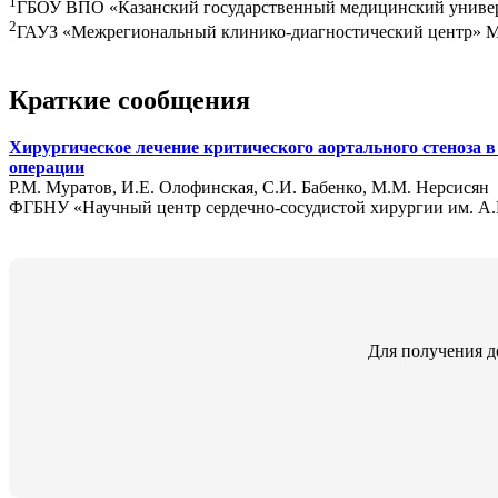
1
ГБОУ ВПО «Казанский государственный медицинский университ
2
ГАУЗ «Межрегиональный клинико-диагностический центр» Мини
Краткие сообщения
Хирургическое лечение критического аортального стеноза в
операции
Р.М. Муратов, И.Е. Олофинская, С.И. Бабенко, М.М. Нерсисян
ФГБНУ «Научный центр сердечно-сосудистой хирургии им. А.Н.
Для получения д