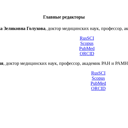
Главные редакторы
а Зеликовна Голухова
, доктор медицинских наук, профессор, а
RusSCI
Scopus
PubMed
ORCID
ия
, доктор медицинских наук, профессор, академик РАН и РА
RusSCI
Scopus
PubMed
ORCID