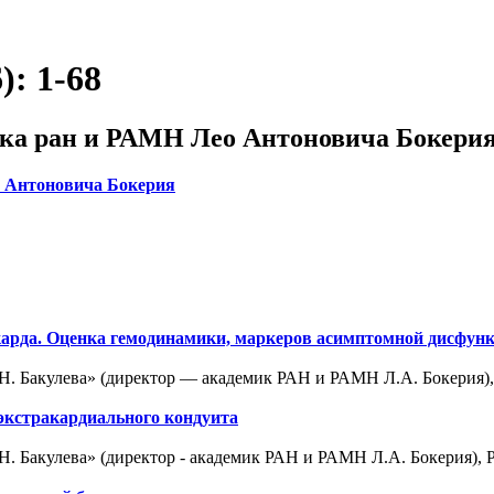
: 1-68
ика ран и РАМН Лео Антоновича Бокери
о Антоновича Бокерия
арда. Оценка гемодинамики, маркеров асимптомной дисфунк
 Бакулева» (директор — академик РАН и РАМН Л.А. Бокерия), Р
экстракардиального кондуита
 Бакулева» (директор - академик РАН и РАМН Л.А. Бокерия), Ру