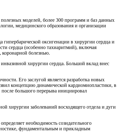
и полезных моделей, более 300 программ и баз данных
ологии, медицинского образования и организации
а гипербарической оксигенации в хирургии сердца и
сти сердца (особенно тахиаритмий), включая
 коронарной болезнью.
о инвазивной хирургии сердца. Большой вклад внес
чности. Его заслугой является разработка новых
азвил концепцию динамической кардиомиопластики, в
 и после большого перерыва инициировал
ой хирургии заболеваний восходящего отдела и дуги
 определяет необходимость созидательного
агностике, фундаментальным и прикладным