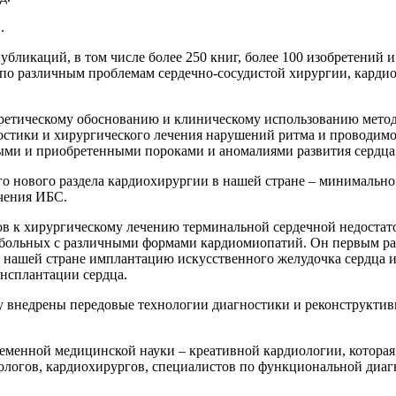
.
убликаций, в том числе более 250 книг, более 100 изобретений 
 по различным проблемам сердечно-сосудистой хирургии, карди
ретическому обоснованию и клиническому использованию метод
остики и хирургического лечения нарушений ритма и проводимо
ыми и приобретенными пороками и аномалиями развития сердца,
го нового раздела кардиохирургии в нашей стране – минимальн
чения ИБС.
ов к хирургическому лечению терминальной сердечной недостато
 больных с различными формами кардиомиопатий. Он первым р
 в нашей стране имплантацию искусственного желудочка сердца
нсплантации сердца.
 внедрены передовые технологии диагностики и реконструктивн
ременной медицинской науки – креативной кардиологии, которая
иологов, кардиохирургов, специалистов по функциональной ди