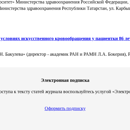
ет» Министерства здравоохранения Российской Федерации, ул. 
стерства здравоохранения Республики Татарстан, ул. Карбышев
 условиях искусственного кровообращения у пациентки 86 лет
 Бакулева» (директор - академик РАН и РАМН Л.А. Бокерия), Ру
Электронная подписка
оступа к тексту статей журнала воспользуйтесь услугой «Электр
Оформить подписку